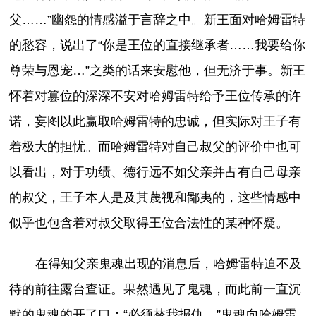
父……”幽怨的情感溢于言辞之中。新王面对哈姆雷特
的愁容，说出了“你是王位的直接继承者……我要给你
尊荣与恩宠…”之类的话来安慰他，但无济于事。新王
怀着对篡位的深深不安对哈姆雷特给予王位传承的许
诺，妄图以此赢取哈姆雷特的忠诚，但实际对王子有
着极大的担忧。而哈姆雷特对自己叔父的评价中也可
以看出，对于功绩、德行远不如父亲并占有自己母亲
的叔父，王子本人是及其蔑视和鄙夷的，这些情感中
似乎也包含着对叔父取得王位合法性的某种怀疑。
在得知父亲鬼魂出现的消息后，哈姆雷特迫不及
待的前往露台查证。果然遇见了鬼魂，而此前一直沉
默的鬼魂的开了口：“必须替我报仇。”鬼魂向哈姆雷