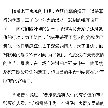
随着老王鬼魂的出现，宫廷内幕的揭开，谋杀罪
行的暴露，王子心中烈火的燃起，悲剧的帷幕拉开
了……面对阴险奸诈的新王，哈姆雷特开始了孤身复
仇的行动：为了复仇，他失手杀死了恋人的父亲;为了
复仇，他佯装疯狂失去了深爱的情人，为了复仇，他
对软弱的母亲冷言相向;为了复仇，他忍受着失去友情
的痛苦。最后，在一场血淋淋的宫廷决斗中，他虽然
杀死了阴险狡诈的新王，但自己的生命也结束在这“牢
狱”般的宫廷中。
鲁迅曾经说过：“悲剧就是将人生的有价值的东西
毁灭给人看。”哈姆雷特作为一个深受广大群众爱戴的