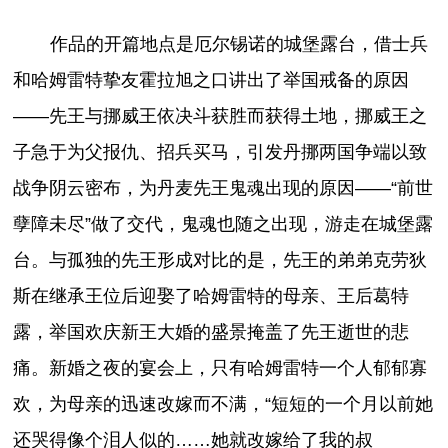
作品的开篇地点是厄尔锡诺的城堡露台，借士兵
和哈姆雷特挚友霍拉旭之口讲出了举国戒备的原因
——先王与挪威王依决斗获胜而获得土地，挪威王之
子急于为父报仇、招兵买马，引发丹挪两国争端以致
战争阴云密布，为丹麦先王鬼魂出现的原因——“前世
孽障未尽”做了交代，鬼魂也随之出现，游走在城堡露
台。与孤独的先王形成对比的是，先王的弟弟克劳狄
斯在继承王位后迎娶了哈姆雷特的母亲、王后葛特
露，举国欢庆新王大婚的盛景掩盖了先王逝世的悲
痛。新婚之夜的宴会上，只有哈姆雷特一个人郁郁寡
欢，为母亲的迅速改嫁而不满，“短短的一个月以前她
还哭得像个泪人似的……她就改嫁给了我的叔