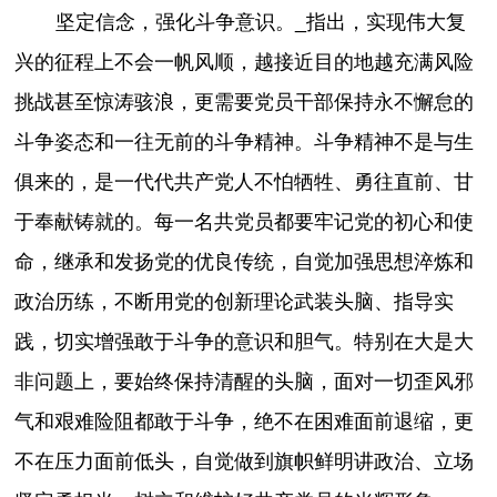
坚定信念，强化斗争意识。_指出，实现伟大复
兴的征程上不会一帆风顺，越接近目的地越充满风险
挑战甚至惊涛骇浪，更需要党员干部保持永不懈怠的
斗争姿态和一往无前的斗争精神。斗争精神不是与生
俱来的，是一代代共产党人不怕牺牲、勇往直前、甘
于奉献铸就的。每一名共党员都要牢记党的初心和使
命，继承和发扬党的优良传统，自觉加强思想淬炼和
政治历练，不断用党的创新理论武装头脑、指导实
践，切实增强敢于斗争的意识和胆气。特别在大是大
非问题上，要始终保持清醒的头脑，面对一切歪风邪
气和艰难险阻都敢于斗争，绝不在困难面前退缩，更
不在压力面前低头，自觉做到旗帜鲜明讲政治、立场