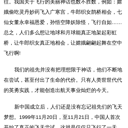
往。我国关于飞行的美丽神话也数不胜数，例如：嫦
娥偷吃灵丹妙药飞入广寒宫，牛郎织女鹊桥相会，七
仙女董永幸福恩爱，孙悟空降妖除怪，飞行自如……
总之，人们多么想让地球和月球能真正地架起彩虹
桥，让牛郎织女真正地相会，让嫦娥翩翩起舞在空中
飞行啊!
我们的祖先并没有把理想限于神话，他们不断地
在尝试，甚至付出了生命的代价。只有人类世世代代
的英勇实践，才能创造出航天事业灿烂的今天。
新中国成立后，人们还是没有忘记祖先们的飞天
梦想。1999年11月20日，至11月21日，中国人首次
开始了真正的飞天尝试，这就是仅仅只飞行了一天