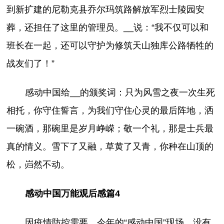
到新扩建的尼勒克县乔尔玛筑路解放军烈士陵园安
葬，还担任了这里的管理员。__说：“我不仅可以和
班长在一起，还可以守护为修筑天山独库公路牺牲的
战友们了！”
感动中国给__的颁奖词：只为风雪之夜一次生死
相托，你守住誓言，为我们守住心灵的最后阵地，洒
一碗酒，那碗里是岁月峥嵘；敬一个礼，那是士兵最
真的情义。雪下了又融，草黄了又青，你种在山顶的
松，岿然不动。
感动中国万能观后感篇4
因疫情防控需要，今年的“感动中国”现场，没有