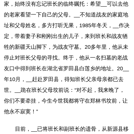
家，始终没有忘记班长的临终嘱托：希望__可以去他
的老家看望一下自己的父母。__不知道战友的家庭地
址和父母姓名，多方打听无果，1985年冬天，__作决
定，带着妻子和刚刚出生的儿子，来到班长和战友牺
牲的新疆天山脚下，为战友守墓。20多年里，他从未
停止对班长父母的寻找。终于，他从一名扫墓的老战
友口中得到班长在湖北省罗田县白莲乡的地址。20__
年10月，__赶赴罗田县，得知班长父亲母亲都已去
世。__跪在班长父母坟前说：“对不起，我来晚了，
你们不要牵挂，今生今世我都将守在郑林书坟前，让
他永不寂寞！”
目前，__已将班长和副班长的遗骨，从新源县移