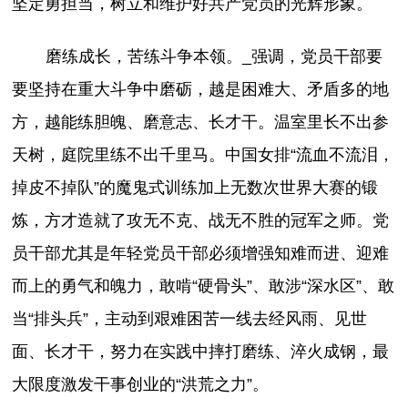
坚定勇担当，树立和维护好共产党员的光辉形象。
磨练成长，苦练斗争本领。_强调，党员干部要
要坚持在重大斗争中磨砺，越是困难大、矛盾多的地
方，越能练胆魄、磨意志、长才干。温室里长不出参
天树，庭院里练不出千里马。中国女排“流血不流泪，
掉皮不掉队”的魔鬼式训练加上无数次世界大赛的锻
炼，方才造就了攻无不克、战无不胜的冠军之师。党
员干部尤其是年轻党员干部必须增强知难而进、迎难
而上的勇气和魄力，敢啃“硬骨头”、敢涉“深水区”、敢
当“排头兵”，主动到艰难困苦一线去经风雨、见世
面、长才干，努力在实践中摔打磨练、淬火成钢，最
大限度激发干事创业的“洪荒之力”。