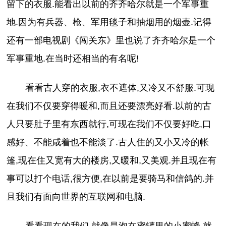
留下的衣服.能看出以前的齐齐哈尔就是一个军事重
地.因为有兵器、枪、军用毯子和抽烟用的烟壶.记得
还有一部电视剧《闯关东》里也说了齐齐哈尔是一个
军事重地.在当时还相当的有名呢!
看看古人穿的衣服,衣不遮体,又冷又不舒服.可现
在我们不仅要穿得暖和,而且还要漂亮好看.以前的古
人只要肚子里有东西就行,可现在我们不仅要好吃,口
感好、不能咸着也不能淡了.古人住的又小又冷的帐
篷,现在住又宽有大的楼房,又暖和,又美观.并且现在有
事可以打个电话,很方便,在以前是要骑马和信鸽的.并
且我们有面向世界的互联网和电脑.
看看现在的我们,就像是泡在蜜罐里的小蜜蜂,就