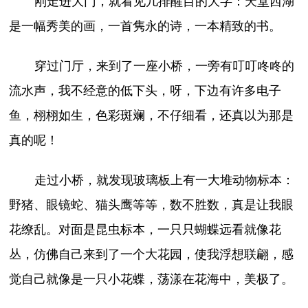
刚走进大门，就看见几排醒目的大字：天堂西湖
是一幅秀美的画，一首隽永的诗，一本精致的书。
穿过门厅，来到了一座小桥，一旁有叮叮咚咚的
流水声，我不经意的低下头，呀，下边有许多电子
鱼，栩栩如生，色彩斑斓，不仔细看，还真以为那是
真的呢！
走过小桥，就发现玻璃板上有一大堆动物标本：
野猪、眼镜蛇、猫头鹰等等，数不胜数，真是让我眼
花缭乱。对面是昆虫标本，一只只蝴蝶远看就像花
丛，仿佛自己来到了一个大花园，使我浮想联翩，感
觉自己就像是一只小花蝶，荡漾在花海中，美极了。