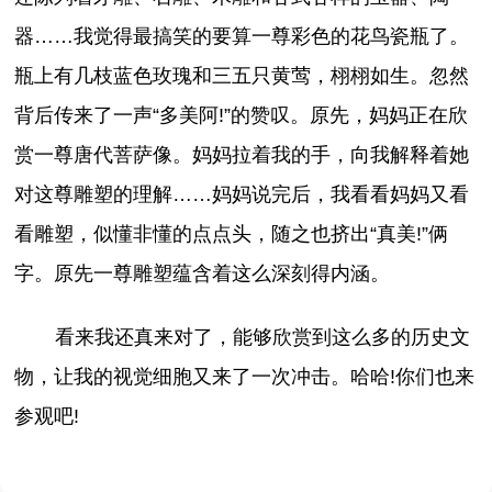
器……我觉得最搞笑的要算一尊彩色的花鸟瓷瓶了。
瓶上有几枝蓝色玫瑰和三五只黄莺，栩栩如生。忽然
背后传来了一声“多美阿!”的赞叹。原先，妈妈正在欣
赏一尊唐代菩萨像。妈妈拉着我的手，向我解释着她
对这尊雕塑的理解……妈妈说完后，我看看妈妈又看
看雕塑，似懂非懂的点点头，随之也挤出“真美!”俩
字。原先一尊雕塑蕴含着这么深刻得内涵。
看来我还真来对了，能够欣赏到这么多的历史文
物，让我的视觉细胞又来了一次冲击。哈哈!你们也来
参观吧!