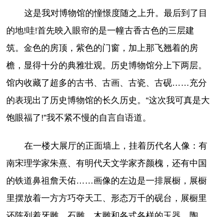
这是我对博物馆的憧憬度随之上升。最后到了目
的地!哇!首先映入眼帘的是一幢古香古色的三层建
筑。金色的房顶，紫色的门窗，加上那飞翘着的房
檐，显得十分的典雅壮观。历史博物馆分上下两层。
馆内收藏了超多的古书、古画、古瓷、古砚……充分
的表现出了历史博物馆的长久历史。“这次我可真是大
饱眼福了!”我不紧不慢的自言自语道。
在一楼大展厅的正面墙上，挂着历代名人像：有
南宋理学家朱熹、有明代天文学家齐颜槐，还有中国
的铁道鼻祖詹天佑……画像的左边是一排展橱，展橱
里摆放着一方方巧夺天工、形态万千的砚台，展橱里
还陈列着牙雕、石雕、木雕和各式各样的玉器、陶