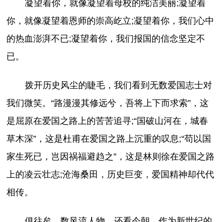
凝望着你，就像凝望着母校的纯洁美丽;凝望着
你，就像凝望着恩师的崇高屹立;凝望着你，我们心中
的热血澎湃不已;凝望着你，我们报国的信念坚定不
已。
拨开历史风尘的睫毛，我们看到无数爱国志士对
我们微笑。“路漫漫其修远兮，吾将上下而求索”，这
是屈原在爱国之路上的苦苦追寻;“国破山河在，城春
草木深”，这是杜甫在爱国之路上沉重的叹息;“苟以国
家生死已，岂因祸福避趋之”，这是林则徐在爱国之路
上的凌云壮志;沧海桑田，历史巨变，爱国精神却代代
相传。
俱往矣，数风流人物，还看今朝。作为新世纪的