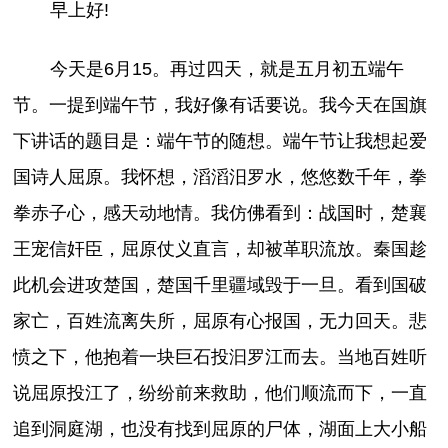
早上好!
今天是6月15。再过四天，就是五月初五端午
节。一提到端午节，我好像有话要说。我今天在国旗
下讲话的题目是：端午节的随想。端午节让我想起爱
国诗人屈原。我怀想，滔滔汨罗水，悠悠数千年，拳
拳赤子心，感天动地情。我仿佛看到：战国时，楚襄
王宠信奸臣，屈原仗义直言，却被革职流放。秦国趁
此机会进攻楚国，楚国千里疆域毁于一旦。看到国破
家亡，百姓流离失所，屈原有心报国，无力回天。悲
愤之下，他抱着一块巨石投汩罗江而去。当地百姓听
说屈原投江了，纷纷前来救助，他们顺流而下，一直
追到洞庭湖，也没有找到屈原的尸体，湖面上大小船