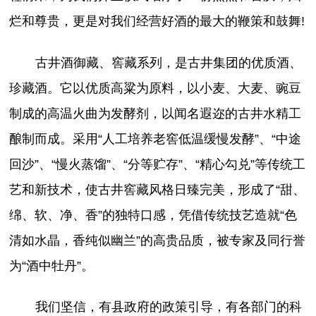
烂和尊贵，更是对我们经营好酒的最大的鞭策和鼓舞!
古井酒御藏、窖藏系列，是古井集团的优质酒、
珍藏酒。它以优质高粱为原料，以小麦、大麦、豌豆
制成的高温火曲为发酵剂，以闻名遐迩的古井水精工
酿制而成。采用“人工培养老窖低温缓慢发酵”、“中途
回沙”、“慢火蒸馏”、“分等贮存”、“精心勾兑”等传统工
艺和新技术，使古井窖藏风格日臻完美，形成了“甜、
绵、软、净、香”的独特口感，凭借传统技艺造就“色
清如水晶，香纯似幽兰”的高贵品质，被专家及同行誉
为“酒中牡丹”。
我们坚信，有县政府的政策引导，有各部门的科