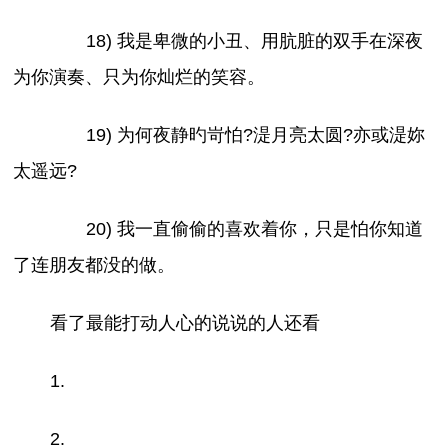
18) 我是卑微的小丑、用肮脏的双手在深夜
为你演奏、只为你灿烂的笑容。
19) 为何夜静旳岢怕?湜月亮太圆?亦或湜妳
太遥远?
20) 我一直偷偷的喜欢着你，只是怕你知道
了连朋友都没的做。
看了最能打动人心的说说的人还看
1.
2.