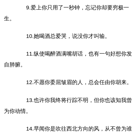
9.爱上你只用了一秒钟，忘记你却要穷极一
生。
10.她喝酒总爱哭，说没你才叫输。
11.纵使喝醉酒满嘴胡话，也有一句好想你发
自肺腑。
12.不愿你委屈皱眉的人，总会任由你胡来。
13.也许你我终将行踪不明，但你也该知我曾
为你动情。
14.早闻你是吹往西北方向的风，从不曾为谁