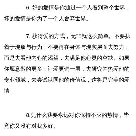
6. 好的爱情是你通过一个人看到整个世界，
坏的爱情是你为了一个人舍弃世界。
7. 获得爱的方式，无非就这么简单。不要执
着于现象与行为，不要再在身体与现实层面去努力，
而是去看他内心的渴望，去满足他心灵的空缺。如果
你愿意做的更多，让爱更进一层，去研究并热爱他的
专业领域，去尝试认同他的价值观，这将是完美的爱
情。
8.凭什么我要永远对你保持不灭的热情，毕
竟你又没有对我多好。