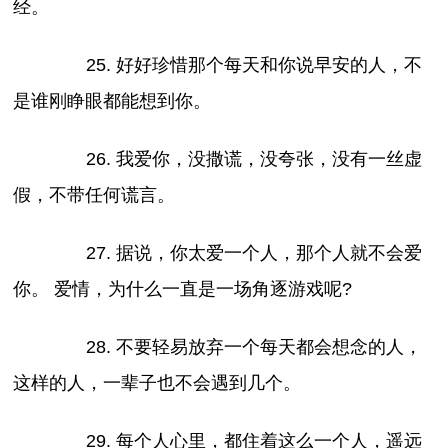
经。
25. 好好珍惜那个每天和你说早安的人，不
是谁刚睁眼都能想到你。
26. 我爱你，没撒谎，没夸张，没有一丝虚
假，不带任何谎言。
27. 据说，你太爱一个人，那个人就不会爱
你。 爱情，为什么一直是一场角逐游戏呢?
28. 不要轻易放弃一个每天都会想念的人，
这样的人，一辈子也不会遇到几个。
29. 每个人心里，都住着这么一个人，遥远