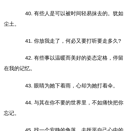
40. 有些人是可以被时间轻易抹去的。犹如
尘土。
41. 你放我走了，何必又要打听要走多久?
42. 有些事以温暖而美好的姿态定格，停留
在我的记忆。
43. 眼睛为她下着雨，心却为她打着伞。
44. 与其在你不要的世界里，不如痛快把你
忘记。
45. 找一个安静的角落，去抚平自己心中的