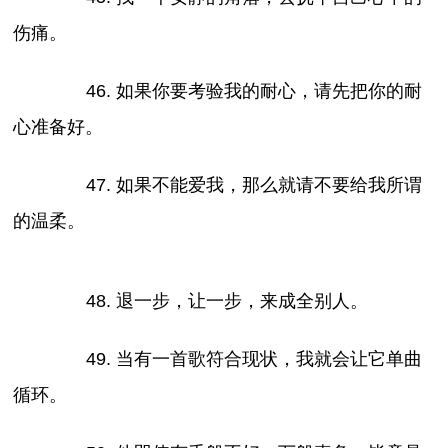
伤痛。
46. 如果你要考验我的耐心，请先把你的耐
心准备好。
47. 如果不能爱我，那么就请不要给我所谓
的温柔。
48. 退一步，让一步，来成全别人。
49. 当有一首歌符合现状，我就会让它单曲
循环。