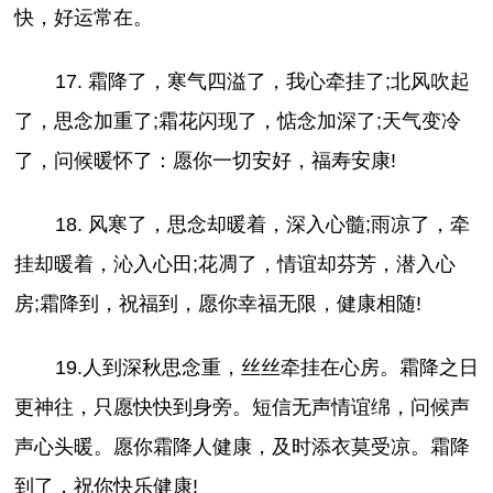
快，好运常在。
17. 霜降了，寒气四溢了，我心牵挂了;北风吹起
了，思念加重了;霜花闪现了，惦念加深了;天气变冷
了，问候暖怀了：愿你一切安好，福寿安康!
18. 风寒了，思念却暖着，深入心髓;雨凉了，牵
挂却暖着，沁入心田;花凋了，情谊却芬芳，潜入心
房;霜降到，祝福到，愿你幸福无限，健康相随!
19.人到深秋思念重，丝丝牵挂在心房。霜降之日
更神往，只愿快快到身旁。短信无声情谊绵，问候声
声心头暖。愿你霜降人健康，及时添衣莫受凉。霜降
到了，祝你快乐健康!