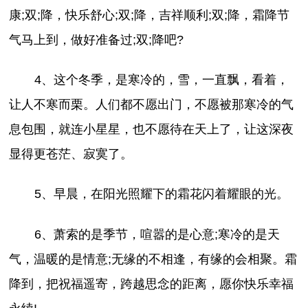
康;双;降，快乐舒心;双;降，吉祥顺利;双;降，霜降节
气马上到，做好准备过;双;降吧?
4、这个冬季，是寒冷的，雪，一直飘，看着，
让人不寒而栗。人们都不愿出门，不愿被那寒冷的气
息包围，就连小星星，也不愿待在天上了，让这深夜
显得更苍茫、寂寞了。
5、早晨，在阳光照耀下的霜花闪着耀眼的光。
6、萧索的是季节，喧嚣的是心意;寒冷的是天
气，温暖的是情意;无缘的不相逢，有缘的会相聚。霜
降到，把祝福遥寄，跨越思念的距离，愿你快乐幸福