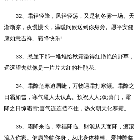
32、霜轻轻降，风轻轻荡，又是初冬雾一场。天
渐渐凉，夜慢慢长，温暖问候送到你身旁。愿平安健
康如意吉祥。霜降快乐!
33、悬崖下那一堆堆给秋霜染得红艳艳的野草，
远远望去就像是一片片大红的杜鹃花。
34、霜降危寒迫眉睫，万物遇霜打寒颤。霜降之
日霜如雪，寒气逼人太认真。预祝人人;双;喜门，霜
降之日惊霜雪;喜气连连挡不住，热火朝天化寒霜。
35、霜降来临，幸福降临。财源从天而降，滚滚
流入你家。健康降临你身，从此身体棒棒。爱神降临