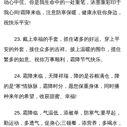
动心中弦。你是我生命中的一处重笔，浓墨重彩印于
我心间!霜降来临，注意防寒保暖，健康永驻你身边，
祝快乐平安!
23. 戴上幸福的手套，抓住诸多的好运。穿上平
安的外套，接住众多的吉祥。披上温暖的围巾，揽住
繁多的如意。祝你万事顺利，霜降节气快乐。
24. 霜降来临，天降祥瑞，降的是谷粮满仓，降
的是“寒“情脉脉，霜降时分，愿您保重身体，同时播
种来年的希望，收获甜蜜、幸福!
25. 霜降临，气温低，添被单，防寒气;要早起，
勤运动，多透气，促身心;三顿餐，添营养，多喝水，