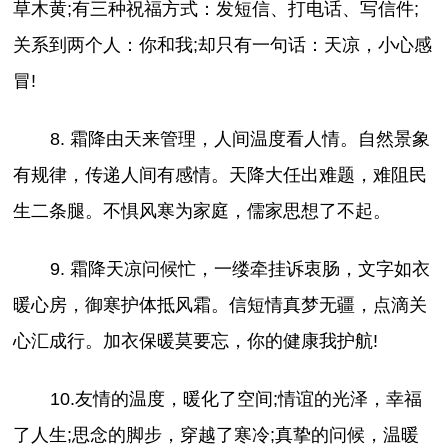
草木黄;有三种祝福方式：发短信、打电话、写信件;
关系到两个人：你和我;却只有一句话：天凉，小心感
冒!
8. 霜降由天来管理，人间温度看人情。自然景象
有规律，传递人间有感情。天降大任出难题，难阻民
生二条腿。不惧风寒为家庭，儒家思想了不起。
9. 霜降天凉问候忙，一缕牵挂诉衷肠，文字如衣
暖心房，御寒护体抵风霜。信短情真梦无疆，点滴关
心汇成行。加衣保暖莫要忘，你的健康我护航!
10.友情的温度，暖化了空间;情谊的光泽，幸福
了人生;思念的脚步，穿越了寒冷;真挚的问候，温暖