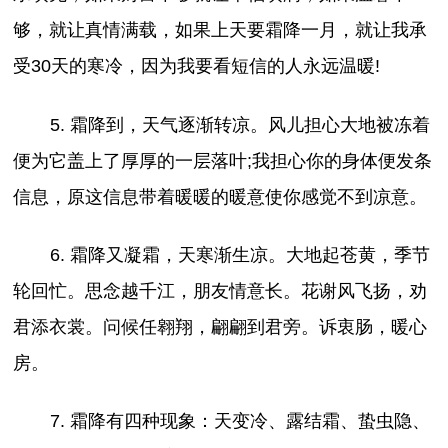
够，就让真情满载，如果上天要霜降一月，就让我承
受30天的寒冷，因为我要看短信的人永远温暖!
5. 霜降到，天气逐渐转凉。风儿担心大地被冻着
便为它盖上了厚厚的一层落叶;我担心你的身体便发条
信息，原这信息带着暖暖的暖意使你感觉不到凉意。
6. 霜降又凝霜，天寒渐生凉。大地起苍黄，季节
轮回忙。思念越千江，朋友情意长。花谢风飞扬，劝
君添衣裳。问候任翱翔，翩翩到君旁。诉衷肠，暖心
房。
7. 霜降有四种现象：天变冷、露结霜、蛰虫隐、