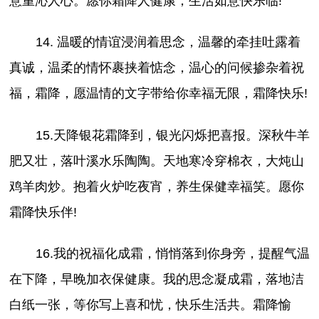
意重沁人心。愿你霜降人健康，生活如意快乐临!
14. 温暖的情谊浸润着思念，温馨的牵挂吐露着
真诚，温柔的情怀裹挟着惦念，温心的问候掺杂着祝
福，霜降，愿温情的文字带给你幸福无限，霜降快乐!
15.天降银花霜降到，银光闪烁把喜报。深秋牛羊
肥又壮，落叶溪水乐陶陶。天地寒冷穿棉衣，大炖山
鸡羊肉炒。抱着火炉吃夜宵，养生保健幸福笑。愿你
霜降快乐伴!
16.我的祝福化成霜，悄悄落到你身旁，提醒气温
在下降，早晚加衣保健康。我的思念凝成霜，落地洁
白纸一张，等你写上喜和忧，快乐生活共。霜降愉