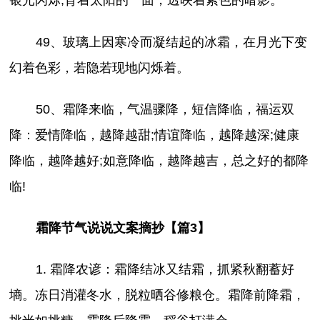
银光闪烁;背着太阳的一面，透映着紫色的暗影。
49、玻璃上因寒冷而凝结起的冰霜，在月光下变
幻着色彩，若隐若现地闪烁着。
50、霜降来临，气温骤降，短信降临，福运双
降：爱情降临，越降越甜;情谊降临，越降越深;健康
降临，越降越好;如意降临，越降越吉，总之好的都降
临!
霜降节气说说文案摘抄【篇3】
1. 霜降农谚：霜降结冰又结霜，抓紧秋翻蓄好
墒。冻日消灌冬水，脱粒晒谷修粮仓。霜降前降霜，