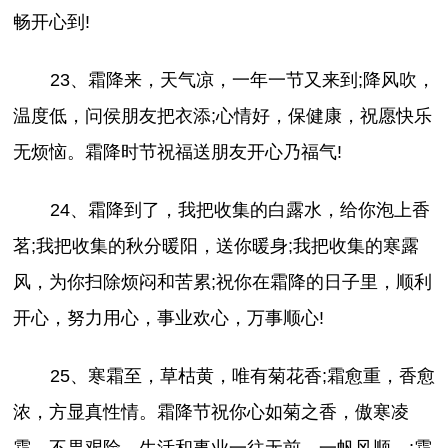
畅开心到!
23、霜降来，天气凉，一年一节又来到;降风吹，
温度低，问侯朋友把衣添;心情好，保健康，祝愿快乐
无烦恼。霜降时节祝福送朋友开心乃福气!
24、霜降到了，我把收集的白露水，给你泡上香
茗;我把收集的秋分暖阳，送你暖身;我把收集的寒露
风，为你扫除烦闷和苦累;祝你在霜降的日子里，顺利
开心，努力用心，事业欢心，万事顺心!
25、寒霜至，草枯黄，唯有菊花香;霜愈重，香愈
浓，方显真性情。霜降节祝你心如菊之香，傲寒凌