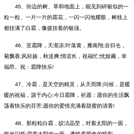
45、街边的树、草和地面上，能见到碎银似的一
粒一粒、一片一片的霜花，一闪一闪地耀眼，树枝上
都挂满了白霜，像披挂着的银须。
46、至霜降，天渐凉;叶落黄，雁南翔;谷归仓，
菊飘香;风轻扬，秋送爽;情谊长，祝福忙;忧烦藏，幸
福昂。祝：霜降快乐!
47、冷霜，是天空的精灵，从天而降;问候，是暖
暖的祝福，源于内心;今日霜降，祈愿：愿你的生活飘
荡着快乐的芬芳;愿你的爱情充满着甜蜜的清香!
48、那粒粒白霜，皎洁晶茔，对着太阳的一面，