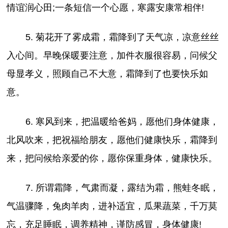
情谊润心田;一条短信一个心愿，寒露安康常相伴!
5. 菊花开了雾成霜，霜降到了天气凉，凉意丝丝
入心间。早晚保暖要注意，加件衣服很容易，问候父
母显孝义，照顾自己不大意，霜降到了也要快乐如
意。
6. 寒风到来，把温暖给爸妈，愿他们身体健康，
北风吹来，把祝福给朋友，愿他们健康快乐，霜降到
来，把问候给亲爱的你，愿你保重身体，健康快乐。
7. 所谓霜降，气肃而凝，露结为霜，熊蛙冬眠，
气温骤降，兔肉羊肉，进补适宜，瓜果蔬菜，千万莫
忘，充足睡眠，调养精神，谨防感冒，身体健康!