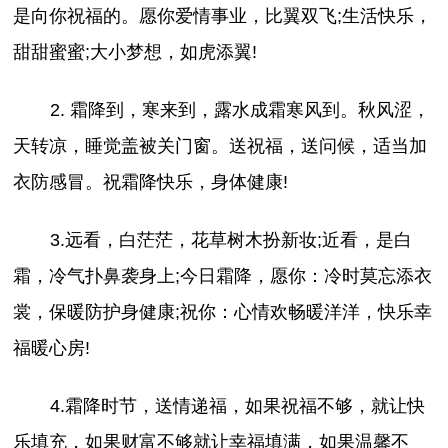
是向你祝福的。愿你爱情事业，比翼双飞;生活快乐，
甜甜蜜蜜;大小梦想，如虎添翼!
2. 霜降到，寒来到，露水成霜寒风到。秋风涩，
天转凉，睡觉盖被关门窗。送祝福，送问候，适当加
衣防感冒。祝霜降快乐，身体健康!
3.远看，白茫茫，花草树木扮新妆;近看，是白
霜，冷气扑鼻袭身上;今日霜降，愿你：冷时莫忘添衣
裳，保暖防护身健康;祝你：心情欢畅暖洋洋，快乐幸
福暖心房!
4.霜降时节，送情递福，如果祝福不够，就让快
乐填充，如果财富不够就让幸福填满，如果温馨不