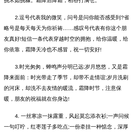
挑米如挑糠。霜降后降霜，稻谷打满仓。
2.逗号代表我的微笑，问号是问你能否感受到?省
略号是每天每天为你祈祷……感叹号代表有你这个朋
友真好!短信一条代表穿越时空的拥抱，给你温暖，给
你依靠，霜降天冷也不感冒，祝一切安好!
3.时光匆匆，蝉鸣声分明已远;岁月悠悠，又是霜
降来面前：时光带走了季节，却带不走情谊;岁月洗刷
的河床，却洗不去友情的暖流，霜降时节，注意保
暖，朋友的祝福就在你身边!
4. 一丝寒凉一抹露重，风起莫忘添衣衫;一声问候
一句叮咛，红枣莲子多吃点;一份牵挂一种惦念，深厚