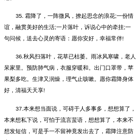
35. 霜降了，一阵微风，撩起思念的浪花;一份情
谊，融贯美好的生活;一片落叶，诉说心中的牵挂;一
句问候，送去心灵的寄语：愿你安好，幸福常伴!
36.秋风扫落叶，花草已枯萎。雨冰风寒啸，老人
呆家里。预防肺气病，衣服穿暖和。出门口罩带，苹
果梨多吃。生津又润燥，理气止咳嗽。愿你霜降身体
好，清福天天享!
37.本来想当面说，可碍于人多事多，想想算了，
本来想私下说，可怕于流言蜚语，想想算了，本来不
想发短信，可是手一不留神竟发出去了，霜降注意防