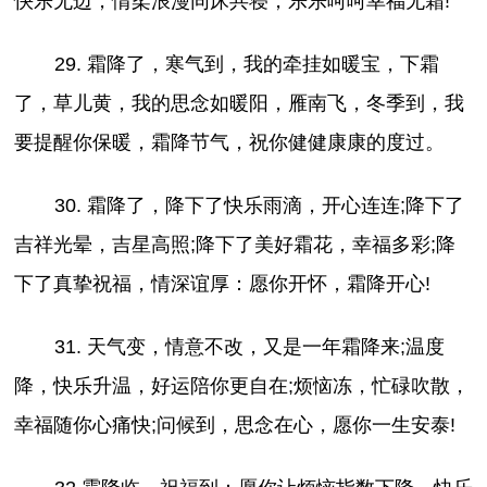
快乐无边，情柔浪漫同床共寝，乐乐呵呵幸福无霜!
29. 霜降了，寒气到，我的牵挂如暖宝，下霜
了，草儿黄，我的思念如暖阳，雁南飞，冬季到，我
要提醒你保暖，霜降节气，祝你健健康康的度过。
30. 霜降了，降下了快乐雨滴，开心连连;降下了
吉祥光晕，吉星高照;降下了美好霜花，幸福多彩;降
下了真挚祝福，情深谊厚：愿你开怀，霜降开心!
31. 天气变，情意不改，又是一年霜降来;温度
降，快乐升温，好运陪你更自在;烦恼冻，忙碌吹散，
幸福随你心痛快;问候到，思念在心，愿你一生安泰!