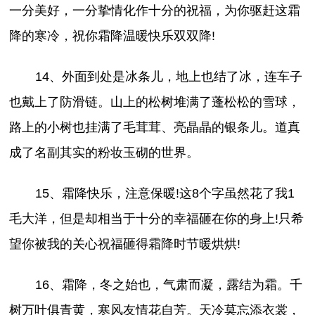
一分美好，一分挚情化作十分的祝福，为你驱赶这霜
降的寒冷，祝你霜降温暖快乐双双降!
14、外面到处是冰条儿，地上也结了冰，连车子
也戴上了防滑链。山上的松树堆满了蓬松松的雪球，
路上的小树也挂满了毛茸茸、亮晶晶的银条儿。道真
成了名副其实的粉妆玉砌的世界。
15、霜降快乐，注意保暖!这8个字虽然花了我1
毛大洋，但是却相当于十分的幸福砸在你的身上!只希
望你被我的关心祝福砸得霜降时节暖烘烘!
16、霜降，冬之始也，气肃而凝，露结为霜。千
树万叶俱青黄，寒风友情花自芳。天冷莫忘添衣裳，