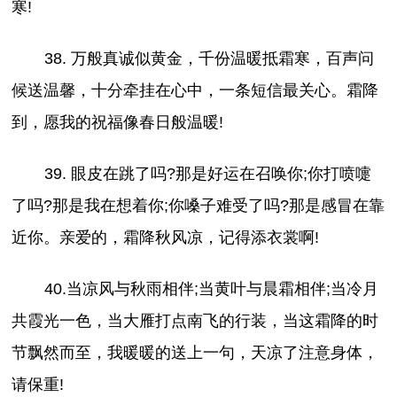
寒!
38. 万般真诚似黄金，千份温暖抵霜寒，百声问
候送温馨，十分牵挂在心中，一条短信最关心。霜降
到，愿我的祝福像春日般温暖!
39. 眼皮在跳了吗?那是好运在召唤你;你打喷嚏
了吗?那是我在想着你;你嗓子难受了吗?那是感冒在靠
近你。亲爱的，霜降秋风凉，记得添衣裳啊!
40.当凉风与秋雨相伴;当黄叶与晨霜相伴;当冷月
共霞光一色，当大雁打点南飞的行装，当这霜降的时
节飘然而至，我暖暖的送上一句，天凉了注意身体，
请保重!