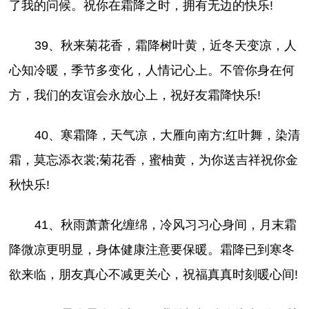
了我的问候。祝你在霜降之时，拥有无边的快乐!
39、秋来菊花香，霜降树叶黄，近冬天变凉，人
心知冷暖，季节多变化，人情记心上。不管你身在何
方，我们的友谊会永放心上，祝好友霜降快乐!
40、寒霜降，天气凉，大雁向南方;红叶舞，染清
霜，莫忘添衣裳;菊花香，蜜柚黄，为你送吉祥祝你金
秋快乐!
41、秋雨萧萧化缠绵，冷风习习心身间，月末霜
降微凉更明显，身体健康注意要保暖。霜降已到寒冬
欲来临，朋友真心不减更关心，祝福真真时刻暖心间!