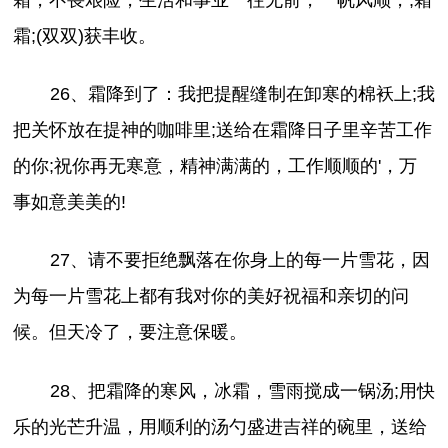
霜，不畏艰险，生活和事业一往无前，一帆风顺，;霜
霜;(双双)获丰收。
26、霜降到了：我把提醒缝制在卸寒的棉袄上;我
把关怀放在提神的咖啡里;送给在霜降日子里辛苦工作
的你;祝你再无寒意，精神满满的，工作顺顺的'，万
事如意美美的!
27、请不要拒绝飘落在你身上的每一片雪花，因
为每一片雪花上都有我对你的美好祝福和亲切的问
候。但天冷了，要注意保暖。
28、把霜降的寒风，冰霜，雪雨搅成一锅汤;用快
乐的光芒升温，用顺利的汤勺盛进吉祥的碗里，送给