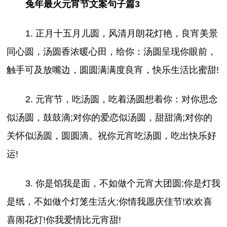
兔年最火元宵节文案句子篇3
1. 正月十五月儿圆，风清月朗花灯艳，良宵美景
同心圆，汤圆香浓暖心田，给你：汤圆呈现你眼前，
触手可及放嘴边，圆圆满满度良宵，快乐生活比蜜甜!
2. 元宵节，吃汤圆，吃着汤圆想着你：对你思念
似汤圆，鼓鼓滴;对你的爱恋似汤圆，甜甜滴;对你的
关怀似汤圆，圆圆滴。祝你元宵吃汤圆，吃出快乐好
运!
3. 你是馅我是面，不如做个元宵大团圆;你是灯我
是纸，不如做个灯笼生活火;你情我愿庆佳节!欢欢喜
喜闹花灯!你我爱情比元宵甜!