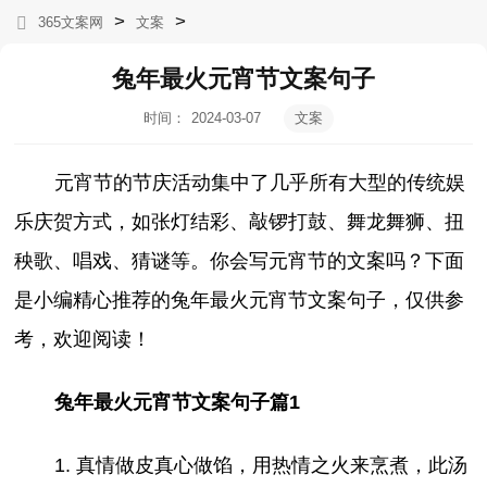
>
>
365文案网
文案
兔年最火元宵节文案句子
时间：
2024-03-07
文案
05:00:14
元宵节的节庆活动集中了几乎所有大型的传统娱
乐庆贺方式，如张灯结彩、敲锣打鼓、舞龙舞狮、扭
秧歌、唱戏、猜谜等。你会写元宵节的文案吗？下面
是小编精心推荐的兔年最火元宵节文案句子，仅供参
考，欢迎阅读！
兔年最火元宵节文案句子篇1
1. 真情做皮真心做馅，用热情之火来烹煮，此汤