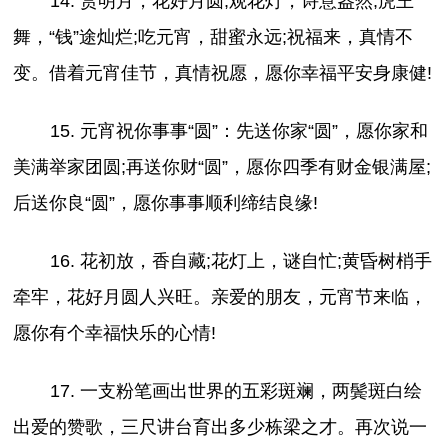
14. 赏明月，花好月圆;观花灯，诗意盎然;虎王
舞，“钱”途灿烂;吃元宵，甜蜜永远;祝福来，真情不
变。借着元宵佳节，真情祝愿，愿你幸福平安身康健!
15. 元宵祝你事事“圆”：先送你家“圆”，愿你家和
美满举家团圆;再送你财“圆”，愿你四季有财金银满屋;
后送你良“圆”，愿你事事顺利缔结良缘!
16. 花初放，香自藏;花灯上，谜自忙;黄昏树梢手
牵牢，花好月圆人兴旺。亲爱的朋友，元宵节来临，
愿你有个幸福快乐的心情!
17. 一支粉笔画出世界的五彩斑斓，两鬓斑白绘
出爱的赞歌，三尺讲台育出多少栋梁之才。再次说一