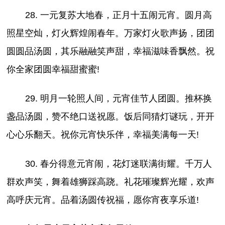
28. 一元复苏大地春，正月十五闹元宵。圆月高
照星空灿，灯火辉煌闹春年。万家灯火歌声扬，团团
圆圆品汤圆，其乐融融笑声甜，幸福滋味香飘然。祝
你全家团圆幸福甜蜜蜜!
29. 明月一轮照人间，元宵佳节人团圆。推杯换
盏品汤圆，赞不绝口送祝愿。饭后同猜灯谜玩，开开
心心乐翻天。祝你元宵快乐伴，幸福美满每一天!
30. 春分得意元宵闹，花灯迷联满街耀。千万人
群欢声笑，舞着雄狮踩高跷。礼花璀璨辉光耀，欢声
高呼庆元宵。品着汤圆传祝福，愿你宵夜享乐道!