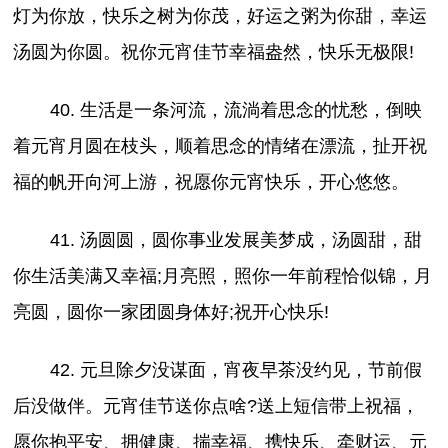
灯为你放，快乐之树为你茂，好运之粥为你甜，幸运
汤圆为你圆。祝你元宵佳节幸福盎然，快乐无极限!
40. 生活是一条河流，流淌着思念的忧愁，倒映
着元宵月圆在枝头，顺着思念的情绪在漂流，扯开祝
福的帆开向河上游，祝愿你元宵快乐，开心悠悠。
41. 汤圆圆，圆你事业发展美梦成，汤圆甜，甜
你生活美满又幸福;月亮照，照你一年前程恰似锦，月
亮圆，圆你一家团圆身体好;祝开心快乐!
42. 元旦除夕没谋面，宵夜早茶没约见，节前假
后没做伴。元宵佳节送你点啥?送上短信带上祝福，
愿你抱平安、拥健康、揣幸福、携快乐、牵财运、元