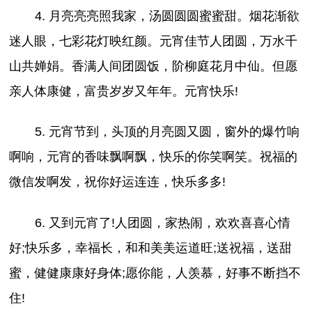
4. 月亮亮亮照我家，汤圆圆圆蜜蜜甜。烟花渐欲
迷人眼，七彩花灯映红颜。元宵佳节人团圆，万水千
山共婵娟。香满人间团圆饭，阶柳庭花月中仙。但愿
亲人体康健，富贵岁岁又年年。元宵快乐!
5. 元宵节到，头顶的月亮圆又圆，窗外的爆竹响
啊响，元宵的香味飘啊飘，快乐的你笑啊笑。祝福的
微信发啊发，祝你好运连连，快乐多多!
6. 又到元宵了!人团圆，家热闹，欢欢喜喜心情
好;快乐多，幸福长，和和美美运道旺;送祝福，送甜
蜜，健健康康好身体;愿你能，人羡慕，好事不断挡不
住!