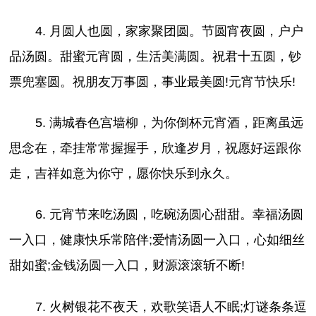
4. 月圆人也圆，家家聚团圆。节圆宵夜圆，户户
品汤圆。甜蜜元宵圆，生活美满圆。祝君十五圆，钞
票兜塞圆。祝朋友万事圆，事业最美圆!元宵节快乐!
5. 满城春色宫墙柳，为你倒杯元宵酒，距离虽远
思念在，牵挂常常握握手，欣逢岁月，祝愿好运跟你
走，吉祥如意为你守，愿你快乐到永久。
6. 元宵节来吃汤圆，吃碗汤圆心甜甜。幸福汤圆
一入口，健康快乐常陪伴;爱情汤圆一入口，心如细丝
甜如蜜;金钱汤圆一入口，财源滚滚斩不断!
7. 火树银花不夜天，欢歌笑语人不眠;灯谜条条逗