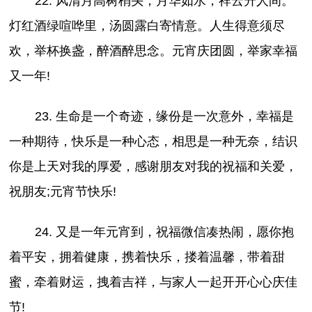
22. 风清月高树梢头，月华如水，祥云升人间。
灯红酒绿喧哗里，汤圆露白寄情意。人生得意须尽
欢，举杯换盏，醉酒醉思念。元宵庆团圆，举家幸福
又一年!
23. 生命是一个奇迹，缘份是一次意外，幸福是
一种期待，快乐是一种心态，相思是一种无奈，结识
你是上天对我的厚爱，感谢朋友对我的祝福和关爱，
祝朋友;元宵节快乐!
24. 又是一年元宵到，祝福微信凑热闹，愿你抱
着平安，拥着健康，携着快乐，搂着温馨，带着甜
蜜，牵着财运，拽着吉祥，与家人一起开开心心庆佳
节!