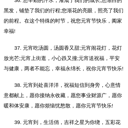
36. 您辛勤的汗水，灌溉了我们的成长;您渐白的
黑发，铺垫了我们的行程;您渐花的亮眼，照亮了我们
的前程。在这个特殊的时节，祝您元宵节快乐，阖家
幸福!
37. 元宵吃汤圆，汤圆香又甜;元宵闹花灯，花灯
放光芒;元宵上街逛，小心跌又撞;元宵送祝福，平安
与健康，两者不能忘，幸福永绵长，祝你元宵节快乐!
38. 元宵到处喜洋洋，祝福短信到身旁，心意情
意都献上，愿你接纳永收藏，愿您事业财源广，愿你
暖和体安康，愿你烦恼忧愁散，愿你元宵节快乐!
39. 元宵到，生活俏，吉祥之星为你绕，五彩花