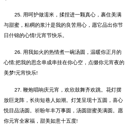
25. 用呵护做濡米，揉捏进一颗真心，裹住美满
与甜蜜，粘稠的浆汁是我的良苦用心，愿它品出你节
日什锦的心情!元宵节快乐。
26. 用我如火的热情煮一碗汤圆，温暖你正月的
心情;把我的思念串成串挂在你心空，点缀你元宵夜的
美梦!元宵快乐!
27. 鞭炮唱响庆元宵，欢欣鼓舞齐欢跳。花灯摆
放巨龙阵，长街短巷人如潮。灯笼呈现十五圆，喜心
悦目品汤圆。祈盼年丰万事圆，汤圆甜蜜美满圆。愿
你元宵全家福，甜美如意十五度!