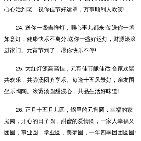
心心活到老。祝你佳节好运罩，万事顺利人欢笑!
24. 送你一盏吉祥灯，顺心事儿都来临;送你一盏
如意灯，健康快乐不离分;送你一盏好运灯，财源滚滚
进家门。元宵节到了，愿你快乐不停!
25. 大红灯笼高高挂，元宵佳节酿佳话;合家欢聚
共欢乐，共尝汤团齐享乐。每逢十五风景好，亲友围
坐乐陶陶。滚烫汤圆甜浸心，共品生活好味道!
26. 正月十五月儿圆，锅里的元宵圆，幸福的家
庭圆，开心的日子圆，甜蜜的爱情圆，一家人幸福又
团圆，事业圆，学业圆，美梦圆，一年四季团团圆圆!