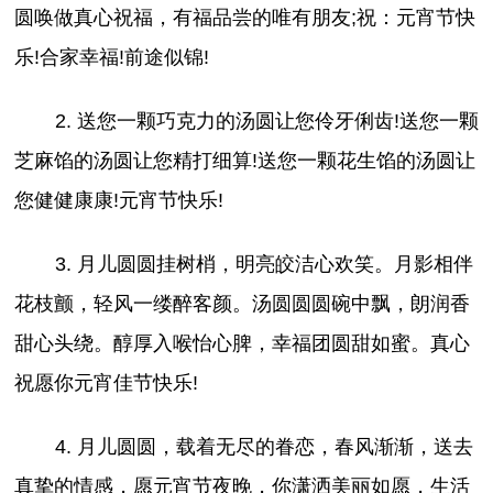
圆唤做真心祝福，有福品尝的唯有朋友;祝：元宵节快
乐!合家幸福!前途似锦!
2. 送您一颗巧克力的汤圆让您伶牙俐齿!送您一颗
芝麻馅的汤圆让您精打细算!送您一颗花生馅的汤圆让
您健健康康!元宵节快乐!
3. 月儿圆圆挂树梢，明亮皎洁心欢笑。月影相伴
花枝颤，轻风一缕醉客颜。汤圆圆圆碗中飘，朗润香
甜心头绕。醇厚入喉怡心脾，幸福团圆甜如蜜。真心
祝愿你元宵佳节快乐!
4. 月儿圆圆，载着无尽的眷恋，春风渐渐，送去
真挚的情感，愿元宵节夜晚，你潇洒美丽如愿，生活