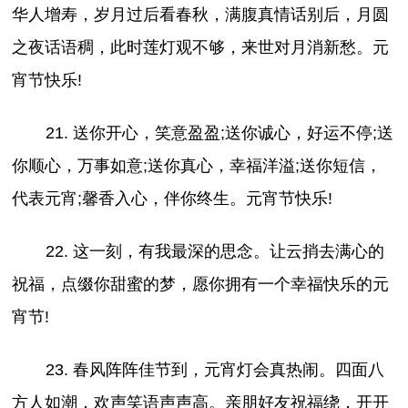
华人增寿，岁月过后看春秋，满腹真情话别后，月圆
之夜话语稠，此时莲灯观不够，来世对月消新愁。元
宵节快乐!
21. 送你开心，笑意盈盈;送你诚心，好运不停;送
你顺心，万事如意;送你真心，幸福洋溢;送你短信，
代表元宵;馨香入心，伴你终生。元宵节快乐!
22. 这一刻，有我最深的思念。让云捎去满心的
祝福，点缀你甜蜜的梦，愿你拥有一个幸福快乐的元
宵节!
23. 春风阵阵佳节到，元宵灯会真热闹。四面八
方人如潮，欢声笑语声声高。亲朋好友祝福绕，开开