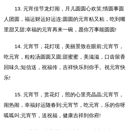
13. 元宵佳节龙灯闹，月儿圆圆心欢笑;情圆事圆
人团圆，福运财运好运连;圆圆的元宵粘又粘，吃到嘴
里甜又甜;幸福的元宵再来一碗，愿你万事能圆圆!
14. 元宵节，花灯现，美丽景致在眼前;元宵节，
吃元宵，粒粒汤圆圆又圆;甜蜜蜜，美滋滋，口齿留香
回味久;短信送，祝福传，吉祥快乐到你手。祝元宵快
乐!
15. 元宵节，赏花灯，照的心里亮晶晶;元宵节，
闹热闹，幸福好运随春到;元宵节，吃元宵，乐的你呀
呱呱叫;元宵节，送祝福，健康吉祥到你府!