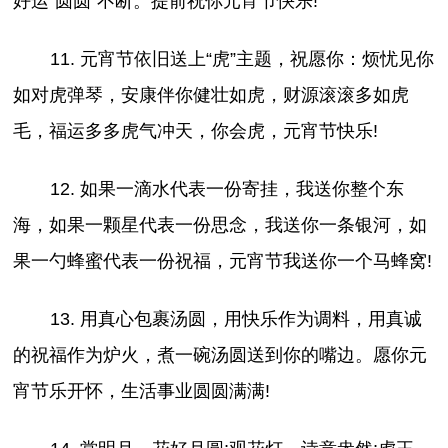
好运“圆圆”不断。提前祝你元宵节快乐!
11. 元宵节依旧送上“虎”主题，祝愿你：烦忧见你
如对虎弹琴，安康伴你健壮如虎，财源滚滚多如虎
毛，福运多多虎气冲天，你会虎，元宵节快乐!
12. 如果一滴水代表一份寄挂，我送你整个东
海，如果一颗星代表一份思念，我送你一条银河，如
果一勺蜂蜜代表一份祝福，元宵节我送你一个马蜂窝!
13. 用真心包裹汤圆，用快乐作为调料，用真诚
的祝福作为炉火，煮一碗汤圆送到你的嘴边。愿你元
宵节乐开怀，生活事业圆圆满满!