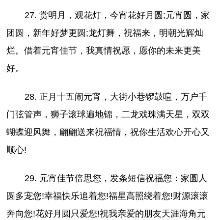
27. 赏明月，观花灯，今宵花好月圆;元宵圆，家
团圆，新年好梦更圆;龙灯舞，祝福来，明朝光辉灿
烂。借着元宵佳节，我真情祝愿，愿你的未来更美
好。
28. 正月十五闹元宵，大街小巷锣鼓喧，万户千
门弦管声，狮子滚球遍地锦，二龙戏珠满天星，双双
蝴蝶迎风舞，翩翩送来祝福情，祝你生活欢心开心又
顺心!
29. 元宵佳节倍思您，发条短信祝福您：家圆人
圆多宠您!幸福快乐追着您!福星高照绕着您!财源滚滚
奔向您!花好月圆只爱您!祝我亲爱的朋友天涯海角元