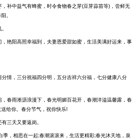
枣，补中益气有蜂蜜，时令食物春之芽(豆芽蒜苗等)，尝鲜无
春阳。
机。
门，艳阳高照幸福到，夫妻恩爱甜如蜜，生活美满好运来，事
两分情，三分祝福四分明，五分吉祥六分福，七分健康八分
间，春雨淅沥浪漫下，春光明媚百花开，春潮洋溢温馨露，春
送给你。春分节气，祝你快乐!
还有三天又要返岗。
李白季，相思在一起;春潮滚滚来，生活更精彩;春光沐天地，泉