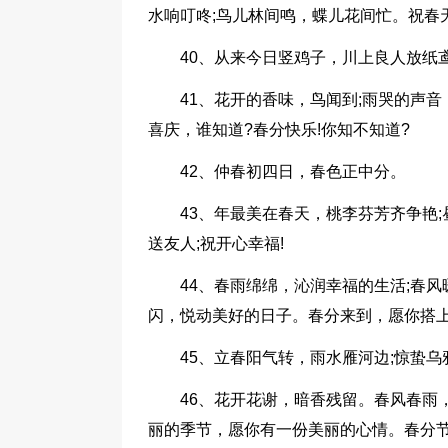
水响叮咚;鸟儿林间鸣，蝶儿花间忙。祝春天
40、从来今日竖鸡子，川上良人放纸
41、花开的香味，鸟闻到;雨哭的声
喜庆，谁知道?春分快乐!你知不知道?
42、仲春初四日，春色正中分。
43、年最美在春天，桃李芬芳齐争艳
送友人;祝开心幸福!
44、春雨绵绵，沁润幸福的生活;春风
闪，悦动美好的日子。春分来到，愿你搭上
45、立春阳气转，雨水雁河边;惊蛰
46、花开花谢，暗香残留。春风春雨
丽的季节，愿你有一份美丽的心情。春分节