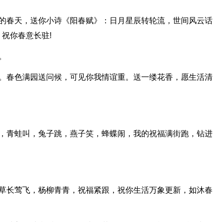
好的春天，送你小诗《阳春赋》：日月星辰转轮流，世间风云话
祝你春意长驻!
。
风。春色满园送问候，可见你我情谊重。送一缕花香，愿生活清
飘，青蛙叫，兔子跳，燕子笑，蜂蝶闹，我的祝福满街跑，钻进
，草长莺飞，杨柳青青，祝福紧跟，祝你生活万象更新，如沐春