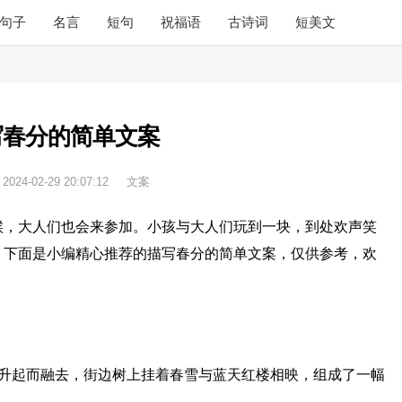
句子
名言
短句
祝福语
古诗词
短美文
写春分的简单文案
：
2024-02-29 20:07:12
文案
候，大人们也会来参加。小孩与大人们玩到一块，到处欢声笑
？下面是小编精心推荐的描写春分的简单文案，仅供参考，欢
的升起而融去，街边树上挂着春雪与蓝天红楼相映，组成了一幅