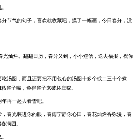
乱。
春分节气的句子，喜欢就收藏吧，摸了一幅画，今日春分，没
，春光灿烂。翻翻日历，春分又到，小小短信，送去福报，祝你
要吃汤圆，而且还要把不用包心的汤圆十多个或二三十个煮
曰粘雀子嘴，免得雀子来破坏庄稼。
明年再一起去看雪吧。
脸，春光装进你的眼，春雨宁静你心田，春花灿烂香弥漫，春
福春满园。
飞。