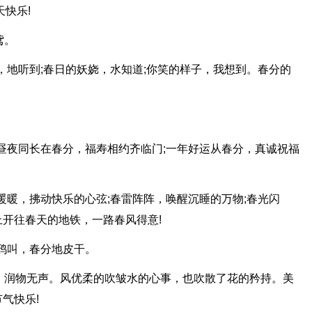
快乐!
鸢。
音，地听到;春日的妖娆，水知道;你笑的样子，我想到。春分的
;昼夜同长在春分，福寿相约齐临门;一年好运从春分，真诚祝福
暖暖，拂动快乐的心弦;春雷阵阵，唤醒沉睡的万物;春光闪
开往春天的地铁，一路春风得意!
乌鸦叫，春分地皮干。
，润物无声。风优柔的吹皱水的心事，也吹散了花的矜持。美
气快乐!