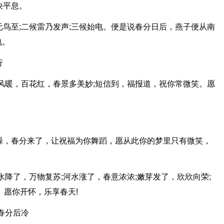
快平息。
元鸟至;二候雷乃发声;三候始电。便是说春分日后，燕子便从南
电。
行
春风暖，百花红，春景多美妙;短信到，福报道，祝你常微笑。愿
躁，春分来了，让祝福为你舞蹈，愿从此你的梦里只有微笑，
水降了，万物复苏;河水涨了，春意浓浓;嫩芽发了，欣欣向荣;
。愿你开怀，乐享春天!
春分后冷