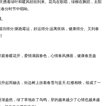
春天携着绿叶和暖风轻轻到来。花鸟在歌唱，绿柳在舞蹈，太阳
在春分时节中唱响。
威。
，成功得分;驱跑霉运，好运得分;远离疾病，健康得分。又到春
!
家庭春暖花开，爱情满园春色，心情春风拂面，健康春意盎
的升起而融去，街边树上挂着春雪与蓝天.红楼相映，组成了一
逐渐盎然，绿了草地欢了鸟鸣，穿的越来越少了心情也越来越