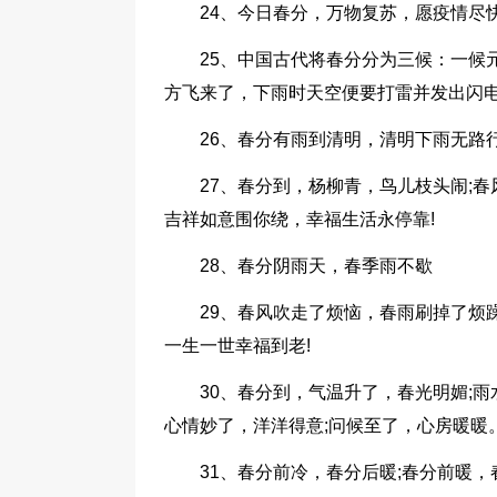
24、今日春分，万物复苏，愿疫情尽
25、中国古代将春分分为三候：一候
方飞来了，下雨时天空便要打雷并发出闪
26、春分有雨到清明，清明下雨无路
27、春分到，杨柳青，鸟儿枝头闹;
吉祥如意围你绕，幸福生活永停靠!
28、春分阴雨天，春季雨不歇
29、春风吹走了烦恼，春雨刷掉了烦
一生一世幸福到老!
30、春分到，气温升了，春光明媚;雨
心情妙了，洋洋得意;问候至了，心房暖暖
31、春分前冷，春分后暖;春分前暖，