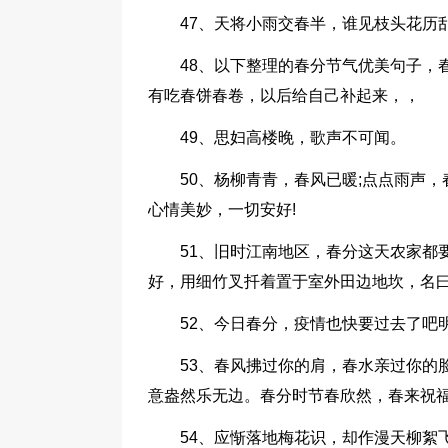
47、天将小雨交春半，谁见枝头花历
48、以下整理的春分节气优美句子，
有吃春饼春卷，以后给自己补起来，，
49、思妇高楼晚，歌声不可闻。
50、杨柳青青，春风已暖;点点雨声
心情美妙，一切安好!
51、旧时江南地区，春分这天农家都
好，用细竹叉扦着置于室外田边地坎，名
52、今日春分，疫情也快要过去了吧
53、春风拂过你的肩，春水亲过你的
意盎然乐无边。春分时节春欣然，春来祝
54、应惭落地梅花识，却作漫天柳絮