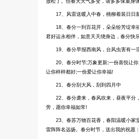
放松了。但春天天气多变，请多多保重身体
17、风雷送暖入中春，桃柳着装日日
18、春分一到百花开，朵朵纷芳绽幸
君好运永相伴，如意天天绕身边，春分快乐
19、春分早报西南风，台风虫害有一
20、春分时节;万象更新;一份喜悦让
让你样样都好;一份爱让你幸福!
21、春分刮大风，刮到四月中
22、春分袭来，春风吹来，昼夜平分
旁，愿你幸福如常!
23、春苏万物百花香，春阳温暖小家
雷阵阵名远扬。春分时节，送出我的祝愿：