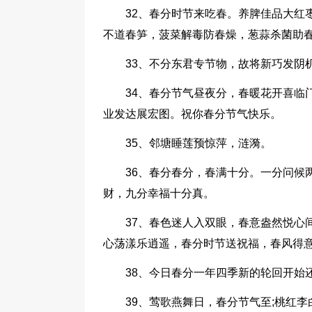
32、春分时节来吃春。养脾佳品大红
不道春笋，菠菜解毒防春燥，葱蒜杀菌助
33、不分东君专节物，故将新巧发阴
34、春分节气昼夜分，春暖花开喜临
业发达展宏图。祝你春分节气快乐。
35、邻塘睡莲预惊萍，涟漪。
36、春分春分，春满十分。一分问候
财，九分幸福十分真。
37、春色迷人入双眼，春意盎然悦心
心荡漾乐逍遥，春分时节送祝福，春风得意
38、今日春分一年四季新的轮回开始
39、莺歌燕舞日，春分节气至;桃红