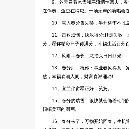
9、冬天卷着冰雪和寒流悄悄离去，
在伴奏，鱼虫在呐喊。一场无声的演唱会
10、雪入春分省见稀，半开桃李不胜
11、击败烦恼，快乐得分;赶走失败
分，愿你精彩日子得满分，幸福生活百分百
12、风雨半春长，龙抬头日日丽光。
13、春分到，祝你：事业春风得意，
然，幸福春满人间，财富春潮涌动!
14、宜兰伴窗翠正好，笑扬。
15、春分的瑞雪，很快就会随着朝阳
幅幅美丽的图画。
16、春分来了，万物开始回春，生机