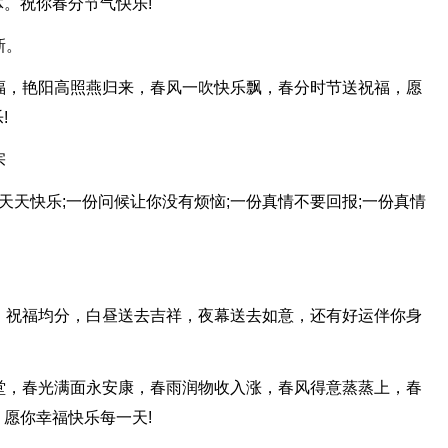
。祝你春分节气快乐!
新。
福，艳阳高照燕归来，春风一吹快乐飘，春分时节送祝福，愿
!
宗
你天天快乐;一份问候让你没有烦恼;一份真情不要回报;一份真情
，祝福均分，白昼送去吉祥，夜幕送去如意，还有好运伴你身
堂，春光满面永安康，春雨润物收入涨，春风得意蒸蒸上，春
愿你幸福快乐每一天!