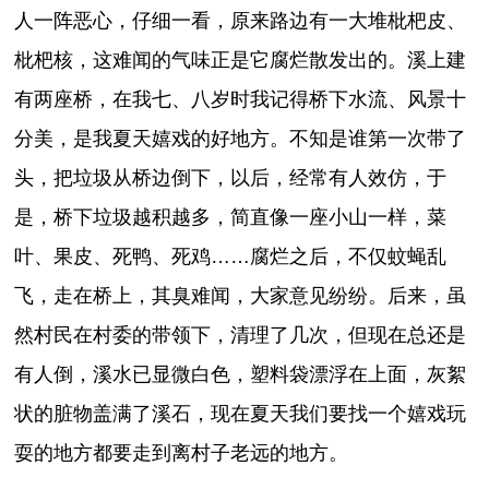
人一阵恶心，仔细一看，原来路边有一大堆枇杷皮、
枇杷核，这难闻的气味正是它腐烂散发出的。溪上建
有两座桥，在我七、八岁时我记得桥下水流、风景十
分美，是我夏天嬉戏的好地方。不知是谁第一次带了
头，把垃圾从桥边倒下，以后，经常有人效仿，于
是，桥下垃圾越积越多，简直像一座小山一样，菜
叶、果皮、死鸭、死鸡……腐烂之后，不仅蚊蝇乱
飞，走在桥上，其臭难闻，大家意见纷纷。后来，虽
然村民在村委的带领下，清理了几次，但现在总还是
有人倒，溪水已显微白色，塑料袋漂浮在上面，灰絮
状的脏物盖满了溪石，现在夏天我们要找一个嬉戏玩
耍的地方都要走到离村子老远的地方。