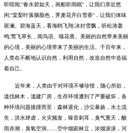
听喧闹;"春水碧如天，画船听雨眠"，让我们亲近悠
闲;"棠梨叶落胭脂色，荠麦花开白雪香"，让我们体味
斑澜。碧海蓝天，看海鸥飞翔;冰封雪飘，听松涛轰
鸣;莺飞草长，闻鸟语、嗅花香。美丽的自然带来美丽
的心境，美丽的心境带来了美丽的生活。千百年来，
人类在不断地认识自然，利用自然，改造自然中造福
着自己。
近年来，人类由于对环境不够珍惜，随心所欲，
滥伐林木，滥建厂房，生存环境遭到了严重破坏，各
种环境问题接踵而至：森林退化，沙尘暴扬，水土流
失，洪水肆虐，火灾频发，噪音刺耳，臭气熏天，酸
雨赤潮，臭氧空洞……空中烟囱林立，浓烟滚滚，河