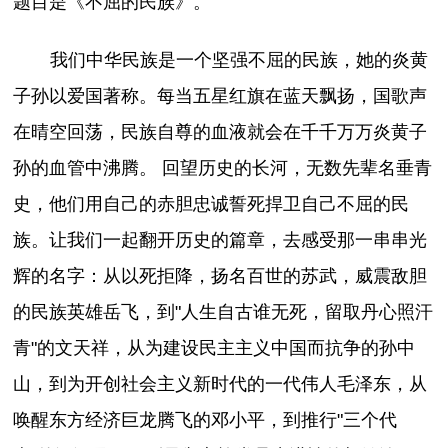
题目是《不屈的民族》。
我们中华民族是一个坚强不屈的民族，她的炎黄
子孙以爱国著称。每当五星红旗在蓝天飘扬，国歌声
在晴空回荡，民族自尊的血液就会在千千万万炎黄子
孙的血管中沸腾。 回望历史的长河，无数先辈名垂青
史，他们用自己的赤胆忠诚誓死捍卫自己不屈的民
族。让我们一起翻开历史的篇章，去感受那一串串光
辉的名字：从以死拒降，扬名百世的苏武，威震敌胆
的民族英雄岳飞，到"人生自古谁无死，留取丹心照汗
青"的文天祥，从为建设民主主义中国而抗争的孙中
山，到为开创社会主义新时代的一代伟人毛泽东，从
唤醒东方经济巨龙腾飞的邓小平，到推行"三个代