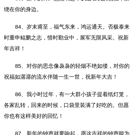
绕在你的身边。
84、岁末甫至，福气东来，鸿运通天。否极泰来
时重申鲲鹏之志，惜时勤业中，展军无限风采。祝新
年吉祥！
85、对你的思念像袅袅的轻烟不绝如缕，对你的
祝福如潺潺的流水伴随一生一世，祝新年大吉！
86、我小时过年，有一大群小孩子提着纸灯笼，
各家乱转，回来的时候，口袋里装满了好吃的。但愿
你也有这样美好的回忆！
87、新年的钟声就要响起，愿这吉祥的钟声能为