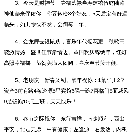
3、今天是财神节，壹福贰禄叁寿肆禧伍财陆路
神仙都来保佑你，你要转给8个好友，5天后定有好运
临头，如删除或不发，会倒霉一年。
4、金龙舞去银鼠跃，喜乐年代烟花耀。秧歌高
跷激情扬，盛世佳节豪情迈。举国欢庆锦绣年，红灯
高照幸福摇。恭贺美满大团圆，喜庆春节笑开颜。
5、老朋友，新春又到。鼠年祝你：1鼠平川2亿
资产3前有路4海逢源5星宾馆6碟一碗7喜临门8面威风
9足饭饱10点上班，天天快乐！
6、春节之际祝你：东行吉祥，南走顺利，西出
平安，北走无虑，中有健康；左逢源，右发达，内积