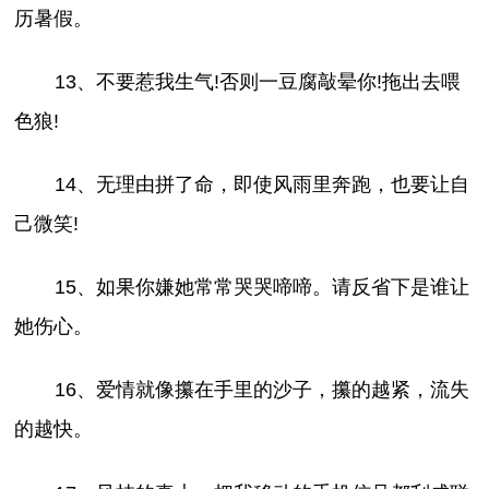
历暑假。
13、不要惹我生气!否则一豆腐敲晕你!拖出去喂
色狼!
14、无理由拼了命，即使风雨里奔跑，也要让自
己微笑!
15、如果你嫌她常常哭哭啼啼。请反省下是谁让
她伤心。
16、爱情就像攥在手里的沙子，攥的越紧，流失
的越快。