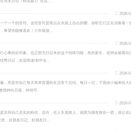
周末日记（精选篇1）在这...
2026-0
一个一个的音符。这些音符是雨点在水面上击出的圈，你听它们正在演奏着一
希望你能够喜欢！六年级描...
2026-0
己心事的好对象。也正因为日记本的这个特殊功能，有的家长、老师会偷看自
秀日记，欢迎阅读!初中生...
2026-0
遍，而是对自己每天简单普通的生活有个总结。每日一记，下面由小编来给大
教我种向日葵，种得可...
2026-0
是支持自己忠实的粉丝，也许，在人生道路上，就因为朋友推你一把，就让你
赏：好朋友日记。好朋友日...