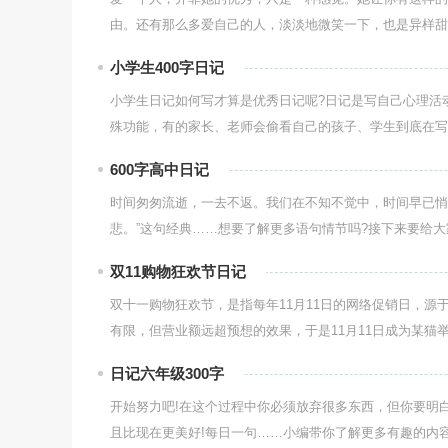
由。还有那么多爱自己的人，淡淡地微笑一下，也是异样甜美
小学生400字日记
小学生日记如何写才算是优秀日记呢?日记是写自己心理活
殊功能，有的家长、老师会偷看自己的孩子、学生到底在写什
600字高中日记
时间匆匆流逝，一去不返。我们在不知不觉中，时间早已悄
悲。”这句经典……想要了解更多语句情节吗?接下来要给大家提
双11购物狂欢节日记
双十一购物狂欢节，是指每年11月11日的网络促销日，源于
有限，但营业额远超预想的效果，于是11月11日成为某猫举办
日记六年级300字
开始努力吧!在这个过程中你必须放弃很多东西，但你要明
且比现在更美好!每日一句……小编带你了解更多有趣的内容