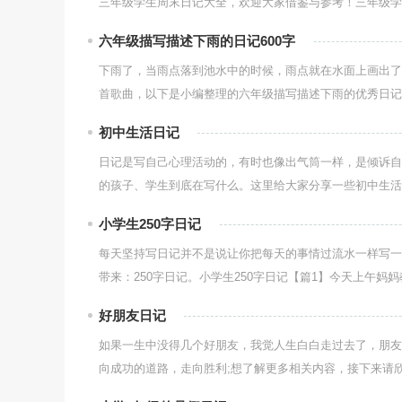
三年级学生周末日记大全，欢迎大家借鉴与参考！三年级学生
六年级描写描述下雨的日记600字
下雨了，当雨点落到池水中的时候，雨点就在水面上画出了
首歌曲，以下是小编整理的六年级描写描述下雨的优秀日记，
初中生活日记
日记是写自己心理活动的，有时也像出气筒一样，是倾诉自
的孩子、学生到底在写什么。这里给大家分享一些初中生活优
小学生250字日记
每天坚持写日记并不是说让你把每天的事情过流水一样写一
带来：250字日记。小学生250字日记【篇1】今天上午妈妈
好朋友日记
如果一生中没得几个好朋友，我觉人生白白走过去了，朋友
向成功的道路，走向胜利;想了解更多相关内容，接下来请欣