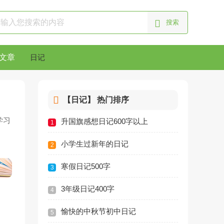
文章
日记
【日记】
热门排序
学习
升国旗感想日记600字以上
1
小学生过新年的日记
2
寒假日记500字
3
3年级日记400字
4
愉快的中秋节初中日记
5