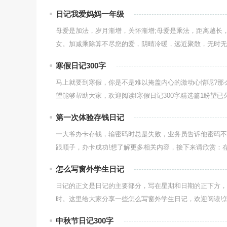
日记我爱妈妈一年级
母爱是加法，岁月渐增，关怀渐增;母爱是乘法，距离越长
女。加减乘除算不尽您的爱，阴晴冷暖，远近聚散，无时无处
寒假日记300字
马上就要到寒假，你是不是难以掩盖内心的激动心情呢?那
望能够帮助大家，欢迎阅读!寒假日记300字精选篇1盼望已久
第一次体验存钱日记
一大爷办卡存钱，输密码时总是失败，业务员告诉他密码不
跟顺子，办卡成功!想了解更多相关内容，接下来请欣赏：存
怎么写窗外学生日记
日记的正文是日记的主要部分，写在星期和日期的正下方，
时。这里给大家分享一些怎么写窗外学生日记，欢迎阅读!怎么
中秋节日记300字