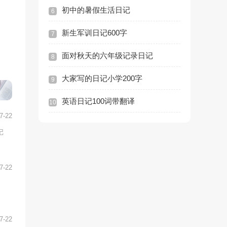
初中的暑假生活日记
6
新生军训日记600字
7
面对秋天的六年级记录日记
8
大家写的日记小学200字
9
英语日记100词带翻译
10
7-22
记
7-22
7-22