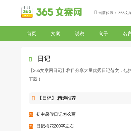
当前位置：
365文
首页
文案
说说
句子
名
日记
【365文案网日记】栏目分享大量优秀日记范文，
下载！
【日记】
精选推荐
初中暑假日记怎么写
日记梅花200字左右