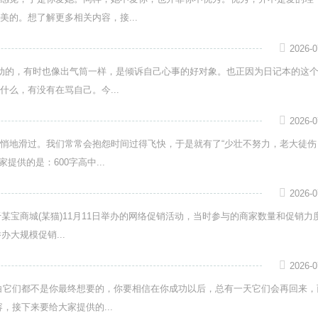
的。想了解更多相关内容，接...
2026-0
动的，有时也像出气筒一样，是倾诉自己心事的好对象。也正因为日记本的这
么，有没有在骂自己。今...
2026-0
悄地滑过。我们常常会抱怨时间过得飞快，于是就有了“少壮不努力，老大徒伤
供的是：600字高中...
2026-0
某宝商城(某猫)11月11日举办的网络促销活动，当时参与的商家数量和促销力
大规模促销...
2026-0
白它们都不是你最终想要的，你要相信在你成功以后，总有一天它们会再回来，
，接下来要给大家提供的...