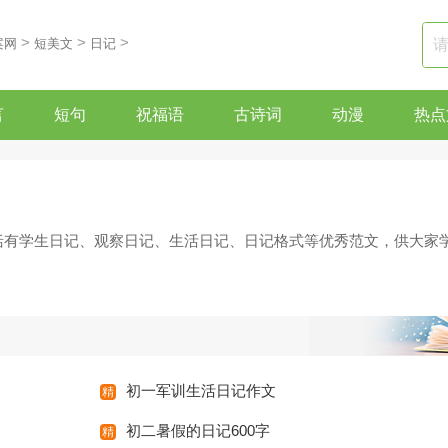
>
>
>
案网
短美文
日记
言
短句
祝福语
古诗词
动漫
热点
包括有学生日记、观察日记、生活日记、日记格式等优秀范文，供大家
初一军训生活日记作文
初二暑假的日记600字