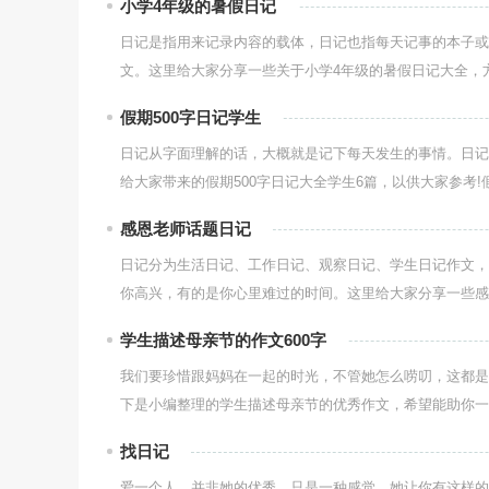
小学4年级的暑假日记
日记是指用来记录内容的载体，日记也指每天记事的本子或
文。这里给大家分享一些关于小学4年级的暑假日记大全，方便
假期500字日记学生
日记从字面理解的话，大概就是记下每天发生的事情。日记
给大家带来的假期500字日记大全学生6篇，以供大家参考!假期
感恩老师话题日记
日记分为生活日记、工作日记、观察日记、学生日记作文，
你高兴，有的是你心里难过的时间。这里给大家分享一些感恩
学生描述母亲节的作文600字
我们要珍惜跟妈妈在一起的时光，不管她怎么唠叨，这都是
下是小编整理的学生描述母亲节的优秀作文，希望能助你一臂
找日记
爱一个人，并非她的优秀，只是一种感觉。她让你有这样的