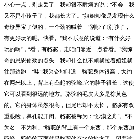
小心一点，别走丢了。我却很不耐烦的说：“不会，我
又不是小孩子了，我都长大了。”姐姐却像是发现什么
奇珍异宝了似的，一个劲的喊着：“别吵了!别吵了，
有更好玩的呢。快看。”我不乐意的说道：“有什么好
玩的啊”，“看，有骆驼，走咱们靠近一点看看。”我惊
奇的恩恩使劲的点头。我却什么也不顾就拉着姐姐就
往那边跑。“哇”!我兴奋地叫道。骆驼身体很高，大约
在两米以上，背上有凸起的驼峰;它的脖子很长，这使
它可以看到很远的地方。骆驼的毛皮大多是棕黄色
的。它的身体虽然很高，但尾巴却不太长 。骆驼有双
重眼睑，鼻孔能开闭。骆驼被称为：“沙漠之舟”。“不
为名，不为利。”骆驼的背上有一个东西，那个东西加
驼峰。驼峰的下面就是骆驼储存水的地方了。望着这