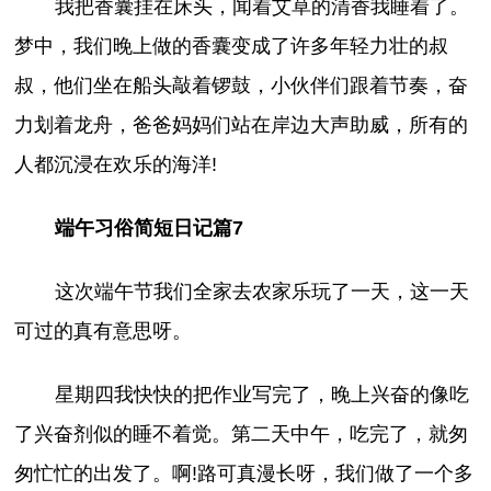
我把香囊挂在床头，闻着艾草的清香我睡着了。
梦中，我们晚上做的香囊变成了许多年轻力壮的叔
叔，他们坐在船头敲着锣鼓，小伙伴们跟着节奏，奋
力划着龙舟，爸爸妈妈们站在岸边大声助威，所有的
人都沉浸在欢乐的海洋!
端午习俗简短日记篇7
这次端午节我们全家去农家乐玩了一天，这一天
可过的真有意思呀。
星期四我快快的把作业写完了，晚上兴奋的像吃
了兴奋剂似的睡不着觉。第二天中午，吃完了，就匆
匆忙忙的出发了。啊!路可真漫长呀，我们做了一个多