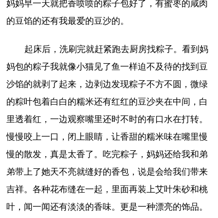
妈妈早一天就把香喷喷的粽子包好了，有蜜枣的咸肉
的豆馅的还有我最爱的豆沙的。
起床后，洗刷完就赶紧跑去厨房找粽子。看到妈
妈包的粽子我就像小猫见了鱼一样迫不及待的找到豆
沙馅的就剥了起来，边剥边发现粽子不方不圆，微绿
的粽叶包着白白的糯米还有红红的豆沙夹在中间，白
里透着红，一边观察嘴里还时不时的有口水在打转。
慢慢咬上一口，闭上眼睛，让香甜的糯米味在嘴里慢
慢的散发，真是太香了。吃完粽子，妈妈还给我和弟
弟带上了她天不亮就缝好的香包，说是会给我们带来
吉祥。各种花布缝在一起，里面再装上艾叶朱砂和桃
叶，闻一闻还有淡淡的香味。更是一种漂亮的饰品。