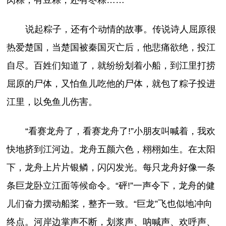
肉粽，有豆粽，还有枣粽……
说起粽子，还有个动情的故事。传说诗人屈原很
热爱楚国，当楚国被秦国灭亡后，他悲痛欲绝，投江
自尽。百姓们知道了，就纷纷划着小船，到江里打捞
屈原的尸体，又怕鱼儿吃他的尸体，就包了粽子投进
江里，以免鱼儿伤害。
“看赛龙舟了，看赛龙舟了!”小朋友叫喊着，我欢
快地挤到江河边。龙舟五颜六色，栩栩如生。在太阳
下，龙舟上片片银鳞，闪闪发光。每只龙舟好像一条
条巨龙卧立江面等候命令。“砰!”一声令下，龙舟的健
儿们奋力摆动船桨，整齐一致。“巨龙”飞也似地冲向
终点。河岸边掌声不断，划浆声、呐喊声、欢呼声、