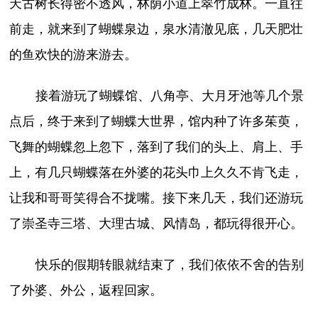
天古树长得密不透风，林荫小道上翠竹成林。一直往
前走，就来到了蝴蝶泉边，泉水清澈见底，几天肥壮
的鱼欢快的游来游去。
接着游玩了蝴蝶馆、八角亭、大月牙池等几个景
点后，终于来到了蝴蝶大世界，馆内种了许多茱萸，
飞舞的蝴蝶忽上忽下，落到了我们的头上、肩上、手
上，有几只蝴蝶落在外婆的花头巾上久久不肯飞走，
让我和哥哥笑得合不拢嘴。接下来几天，我们还游玩
了崇圣寺三塔、大理古城、风情岛，都玩得很开心。
快乐的假期转眼就结束了，我们依依不舍的告别
了外婆、外公，返程回家。