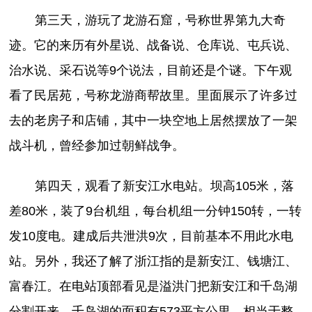
第三天，游玩了龙游石窟，号称世界第九大奇
迹。它的来历有外星说、战备说、仓库说、屯兵说、
治水说、采石说等9个说法，目前还是个谜。下午观
看了民居苑，号称龙游商帮故里。里面展示了许多过
去的老房子和店铺，其中一块空地上居然摆放了一架
战斗机，曾经参加过朝鲜战争。
第四天，观看了新安江水电站。坝高105米，落
差80米，装了9台机组，每台机组一分钟150转，一转
发10度电。建成后共泄洪9次，目前基本不用此水电
站。另外，我还了解了浙江指的是新安江、钱塘江、
富春江。在电站顶部看见是溢洪门把新安江和千岛湖
分割开来。千岛湖的面积有573平方公里，相当于整