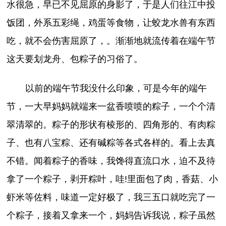
水很急，早已不见屈原的身影了，于是人们往江中投
饭团，外系五彩绳，鸡蛋等食物，让蛟龙水兽有东西
吃，就不会伤害屈原了，。渐渐地就流传着在端午节
这天要划龙舟、包粽子的习俗了。
以前的端午节我没什么印象，可是今年的端午
节，一大早妈妈就端来一盆香喷喷的粽子，一个个清
翠清翠的。粽子的形状有棱形的、四角形的、有肉粽
子、也有八宝粽、还有碱粽等各式各样的。看上去真
不错。闻着粽子的香味，我馋得直流口水，迫不及待
拿了一个粽子，剥开粽叶，哇!里面包了肉，香菇、小
虾米等佐料，味道一定好极了，我三五口就吃完了一
个粽子，接着又拿来一个，妈妈告诉我说，粽子虽然