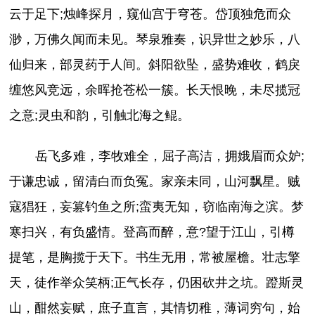
云于足下;烛峰探月，窥仙宫于穹苍。岱顶独危而众
渺，万佛久闻而未见。琴泉雅奏，识异世之妙乐，八
仙归来，部灵药于人间。斜阳欲坠，盛势难收，鹤戾
缠悠风竞远，余晖抢苍松一簇。长天恨晚，未尽揽冠
之意;灵虫和韵，引触北海之鲲。
岳飞多难，李牧难全，屈子高洁，拥娥眉而众妒;
于谦忠诚，留清白而负冤。家亲未同，山河飘星。贼
寇猖狂，妄篡钓鱼之所;蛮夷无知，窃临南海之滨。梦
寒扫兴，有负盛情。登高而醉，意?望于江山，引樽
提笔，是胸揽于天下。书生无用，常被屋檐。壮志擎
天，徒作举众笑柄;正气长存，仍困砍井之坑。蹬斯灵
山，酣然妄赋，庶子直言，其情切稚，薄词穷句，始