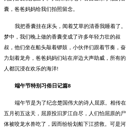
囊，爸爸妈妈给我们拍照留念。
我把香囊挂在床头，闻着艾草的清香我睡着了。
梦中，我们晚上做的香囊变成了许多年轻力壮的叔
叔，他们坐在船头敲着锣鼓，小伙伴们跟着节奏，奋
力划着龙舟，爸爸妈妈们站在岸边大声助威，所有的
人都沉浸在欢乐的海洋!
端午节特别习俗日记篇8
端午节是为了纪念楚国伟大的诗人屈原。相传在
五月初五这天，屈原投汩罗江自尽，人们怕屈原的尸
体被咬龙水兽吃了，因而纷纷划船下江捞救。可是河