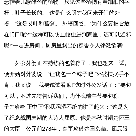
悬挂着几簇绿色的植物。只见这些植物有着细细的茎
杆，叶子长长的。“这是什么呀?”我问来开门的外
婆。“这是艾叶和菖蒲。”外婆回答。“为什么要把它放
在门口呢?”“这样可以防止蚊虫进到家里，还可以避邪
呢!”一走进房间，厨房里飘出的粽香令人馋涎欲滴!
外公外婆正在熟练的包着粽子，我也想来一试。
便开始对外婆说：“让我包一个粽子吧!”外婆摆摆手不
肯，我又说：“我要试试看嘛!”这时外公发话了：“要包
可以，不过先得告诉我们，为什么端午节要包粽
子?”哈哈!正中下怀!我滔滔不绝的讲了起来：“这是为
了纪念战国末期的大诗人屈原。他是春秋时期楚怀王
的大臣。公元前278年，秦军攻破楚国京都。屈原眼