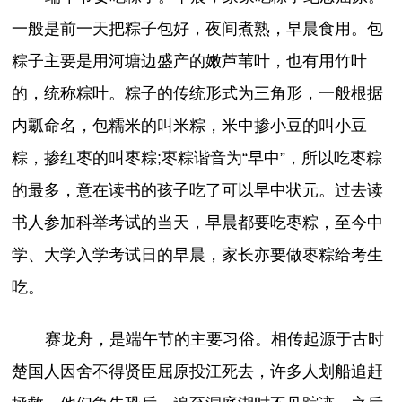
一般是前一天把粽子包好，夜间煮熟，早晨食用。包
粽子主要是用河塘边盛产的嫩芦苇叶，也有用竹叶
的，统称粽叶。粽子的传统形式为三角形，一般根据
内瓤命名，包糯米的叫米粽，米中掺小豆的叫小豆
粽，掺红枣的叫枣粽;枣粽谐音为“早中”，所以吃枣粽
的最多，意在读书的孩子吃了可以早中状元。过去读
书人参加科举考试的当天，早晨都要吃枣粽，至今中
学、大学入学考试日的早晨，家长亦要做枣粽给考生
吃。
赛龙舟，是端午节的主要习俗。相传起源于古时
楚国人因舍不得贤臣屈原投江死去，许多人划船追赶