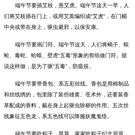
端午节要插艾枝，悬艾虎。端午节这天一早，人
们将艾枝插在门上，或用艾蒿编织成“艾虎”，在门楣
中央或带在身上，驱虫避邪，以保安康。
端午节要画门符。端午节这天，人们将蝎子、蜈
蚣、毒蛇、蛤蟆、壁虎“五毒”形象的剪纸做门符。据
说这样做，是为了驱“五毒”，防瘟疫。
端午节要带香包、系五彩丝线。香包是用棉制品
和丝线绣的，包里除了装些雄黄、苍术外，还要装香
草配成的香料，戴在身上起驱虫除秽的作用。五次丝
线象征五色龙，系五色线可以降服妖魔鬼怪。
端午节要吃粽子。早晨，家家吃粽子纪念屈原。