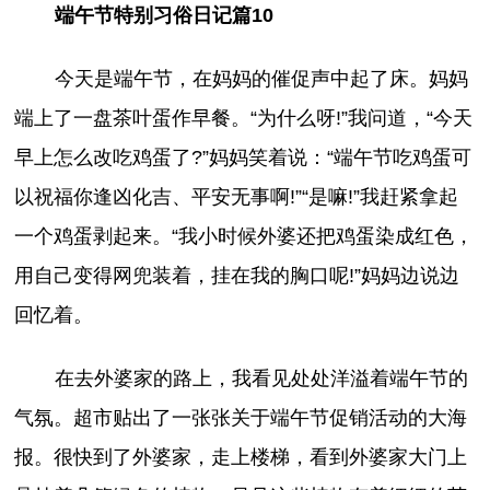
端午节特别习俗日记篇10
今天是端午节，在妈妈的催促声中起了床。妈妈
端上了一盘茶叶蛋作早餐。“为什么呀!”我问道，“今天
早上怎么改吃鸡蛋了?”妈妈笑着说：“端午节吃鸡蛋可
以祝福你逢凶化吉、平安无事啊!”“是嘛!”我赶紧拿起
一个鸡蛋剥起来。“我小时候外婆还把鸡蛋染成红色，
用自己变得网兜装着，挂在我的胸口呢!”妈妈边说边
回忆着。
在去外婆家的路上，我看见处处洋溢着端午节的
气氛。超市贴出了一张张关于端午节促销活动的大海
报。很快到了外婆家，走上楼梯，看到外婆家大门上