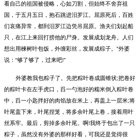
看自己的祖国被侵略，心如刀割，但始终不舍弃祖
国，于五月五日，抱石跳进汨罗江。屈原死后，百姓
们哀痛异常，都到汨罗江边凭吊屈原。渔夫们划起船
只，在江上来回打捞他的尸身。发展成划龙舟。人们
想出用楝树叶包饭，外缠彩丝，发展成棕子。”外婆
说：“够了够了，过来吧!”
外婆教我包粽子了。先把粽叶卷成圆锥状;把卷好
的粽叶卡在左手虎口，舀一勺泡好的糯米倒入粽叶卷
中，舀一小匙拌好的肉馅放在米上，再盖上一层米;将
叶尾盖下来，叶尾捏笼，将多余叶尾上卷，接着用叶
丝系牢。最后，剪掉多余叶尾。啊!我终于包出了一只
粽子，虽然没有外婆的那样好看，可我还是觉得很