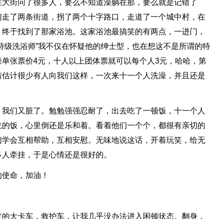
在大街问了很多人，要么不知道澡躺在那，要么就是记错了
们走了两条街道，拐了两个十字路口，走道了一个城中村，在
，终于找到了那家浴池。这家浴池最搞笑的有两点，一进门，
特级洗浴师”我不仅在怀疑他的绅士型，也在想这不是所谓的特
单张票价4元，十人以上团体票就可以每个人3元，哈哈，第
惜估计很少有人向我们这样，一次来十一个人洗澡，并且还是
，我们又脏了。勉勉强强忍耐了，出去吃了一顿饭，十一个人
吃的饭，心里倒还是乐和着。看着他们一个个，都很有亲切的
们学会互相帮助，互相安慰。无味地说这话，开着玩笑，给无
多人牵挂，于是心情还是很好的。
的使命，加油！
过的大卡车，救护车，让我几乎没办法进入困顿状态。翻身，