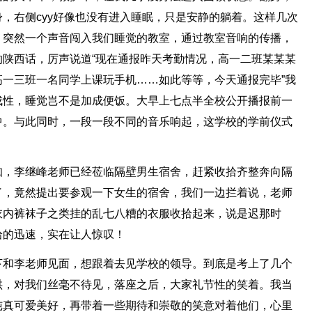
，右侧cyy好像也没有进入睡眠，只是安静的躺着。这样几次
，突然一个声音闯入我们睡觉的教室，通过教室音响的传播，
陕西话，厉声说道“现在通报昨天考勤情况，高一二班某某某
一三班一名同学上课玩手机……如此等等，今天通报完毕”我
成性，睡觉岂不是加成便饭。大早上七点半全校公开播报前一
中。与此同时，一段一段不同的音乐响起，这学校的学前仪式
知，李继峰老师已经莅临隔壁男生宿舍，赶紧收拾齐整奔向隔
了，竟然提出要参观一下女生的宿舍，我们一边拦着说，老师
衣内裤袜子之类挂的乱七八糟的衣服收拾起来，说是迟那时
拾的迅速，实在让人惊叹！
下和李老师见面，想跟着去见学校的领导。到底是考上了几个
哄，对我们丝毫不待见，落座之后，大家礼节性的笑着。我当
纯真可爱美好，再带着一些期待和崇敬的笑意对着他们，心里