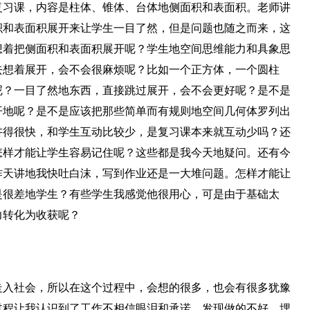
复习课，内容是柱体、锥体、台体地侧面积和表面积。老师讲
积和表面积展开来让学生一目了然，但是问题也随之而来，这
想着把侧面积和表面积展开呢？学生地空间思维能力和具象思
去想着展开，会不会很麻烦呢？比如一个正方体，一个圆柱
呢？一目了然地东西，直接跳过展开，会不会更好呢？是不是
开地呢？是不是应该把那些简单而有规则地空间几何体罗列出
讲得很快，和学生互动比较少，是复习课本来就互动少吗？还
怎样才能让学生容易记住呢？这些都是我今天地疑问。还有今
昨天讲地我快吐白沫，写到作业还是一大堆问题。怎样才能让
是很差地学生？有些学生我感觉他很用心，可是由于基础太
力转化为收获呢？
走入社会，所以在这个过程中，会想的很多，也会有很多犹豫
过程让我认识到了工作不相信眼泪和承诺，发现做的不好，埋