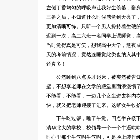
左侧丁香均匀的呼吸声让我好生羡慕，翻身
三番之后，不知道什么时候感觉到天亮了
更加清晰可怖。只听一个男人操持着生硬的
迟到一次，高二六班一名同学上课睡觉，高
当时觉得真是可笑，想我高中大学，熬夜
天的考前情况，竟然连睡觉此类也纳入其
还真多！
公然睡到八点多才起床，被突然被告
壁，不想李老师在文学的殿堂里面浪漫惯
不能看，不能看，一边几个女生进去将内
快，就又把老师迎接了进来。这帮女生收
下午吃过饭，睡了午觉。四点半在楼
清华北大的学校，校领导一个一个牛逼哄
时心里那个生气啊生气啊，可是脸上装作