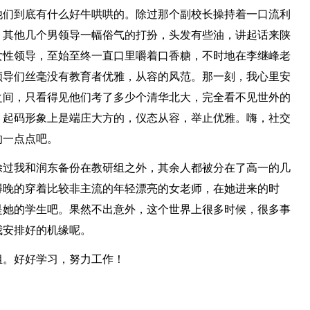
他们到底有什么好牛哄哄的。除过那个副校长操持着一口流利
，其他几个男领导一幅俗气的打扮，头发有些油，讲起话来陕
女性领导，至始至终一直口里嚼着口香糖，不时地在李继峰老
领导们丝毫没有教育者优雅，从容的风范。那一刻，我心里安
之间，只看得见他们考了多少个清华北大，完全看不见世外的
，起码形象上是端庄大方的，仪态从容，举止优雅。嗨，社交
的一点点吧。
除过我和润东备份在教研组之外，其余人都被分在了高一的几
得晚的穿着比较非主流的年轻漂亮的女老师，在她进来的时
是她的学生吧。果然不出意外，这个世界上很多时候，很多事
我安排好的机缘呢。
组。好好学习，努力工作！