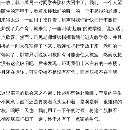
口一放，就带着另一对同学去陕科大附中了。我们十一个人望
在陌生的环境里，看着来接我们的唯一的一个不起眼的老师，
们来得太迟，一面用手指挥着，厉声叫我们赶快把行李搬进
师拐了几个弯，就来到了一座叫做“起航”的教学楼。说实话，
有点欣喜。然而，只见老师继续指挥着我们进入教学楼，并且
四楼的一间大教室停了下来，我连忙把行李放下来，老师的一
时郁闷了，以前只听说实习教师有可能会住大教室，然而没想
学没有这么破旧吧！后来发现，距离我们十米左右的一栋楼，
并且还在运转，可见学校不是没有宿舍，而是压根不在乎我
来这里实习的机会来之不易，比起那些远赴新疆，宁夏的学生
个不同意，然而还是要笑着点头应和着，是啊是啊，很难得的
学校。呜呼，天也！我们用了一下午的时候，将这个肮脏不
水彻彻底底打扫了一遍，终于才有了一点家的生气。