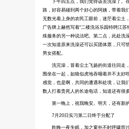
下午四五点，我们觉得该去洗澡了。
路，好容易碰到两个好心的阿姨，带着我
无数光着上身的农民工眼前，迷茫着尘土
广告牌上赫然写着“二楼洗浴乐园特聘江苏
殊服务的另一种说法吧。第二点，此处洗澡
一次知道原来洗澡还可以买团体票，只可
男女搭配。
洗完澡，冒着尘土飞扬的街道往回走
围坐在一起，如狼似虎地吞咽着并不太好
感觉，也是啊，共同的遭遇和处境，让我
数人打着贵死人的长途电话，知道还有很
第一晚上，祝我晚安。明天，还有新
7月20日实习第二日终于分配了
昨晚一夜失眠，加之窗外不时呼啸而