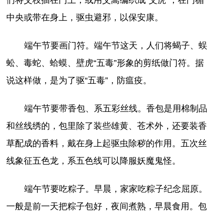
中央或带在身上，驱虫避邪，以保安康。
端午节要画门符。端午节这天，人们将蝎子、蜈
蚣、毒蛇、蛤蟆、壁虎“五毒”形象的剪纸做门符。据
说这样做，是为了驱“五毒”，防瘟疫。
端午节要带香包、系五彩丝线。香包是用棉制品
和丝线绣的，包里除了装些雄黄、苍术外，还要装香
草配成的香料，戴在身上起驱虫除秽的作用。五次丝
线象征五色龙，系五色线可以降服妖魔鬼怪。
端午节要吃粽子。早晨，家家吃粽子纪念屈原。
一般是前一天把粽子包好，夜间煮熟，早晨食用。包