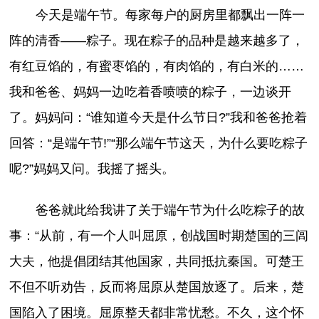
今天是端午节。每家每户的厨房里都飘出一阵一
阵的清香――粽子。现在粽子的品种是越来越多了，
有红豆馅的，有蜜枣馅的，有肉馅的，有白米的……
我和爸爸、妈妈一边吃着香喷喷的粽子，一边谈开
了。妈妈问：“谁知道今天是什么节日?”我和爸爸抢着
回答：“是端午节!”“那么端午节这天，为什么要吃粽子
呢?”妈妈又问。我摇了摇头。
爸爸就此给我讲了关于端午节为什么吃粽子的故
事：“从前，有一个人叫屈原，创战国时期楚国的三闾
大夫，他提倡团结其他国家，共同抵抗秦国。可楚王
不但不听劝告，反而将屈原从楚国放逐了。后来，楚
国陷入了困境。屈原整天都非常忧愁。不久，这个怀