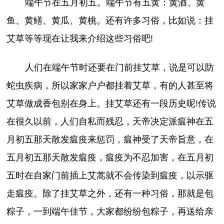
端午节在五月初五。端午节有五黄：黄酒、黄
鱼、黄鳝、黄瓜、黄桃。还有许多习俗，比如说：挂
艾草等等现在让我来介绍这些习俗吧!
人们在端午节时还要在门前挂艾草，说是可以防
蛇虫疾病，所以家家户户都挂着艾草，有的人甚至将
艾草做成香包别在身上。挂艾草还有一段历史呢!传说
在很久以前，人们自私而残忍，天帝决定派瘟神在五
月初五那天散发瘟疫来惩罚，瘟神受了天帝旨意，在
五月初五那天散发瘟疫，瘟疫为不忍加害，在五月初
五时在自家门前插上艾蒿就不会传染到瘟疫，以示驱
走瘟疫。除了挂艾草之外，还有一种习俗，那就是包
粽子，一到端午佳节，大家都纷纷包粽子，再送给亲