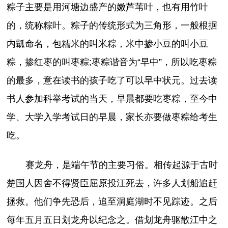
粽子主要是用河塘边盛产的嫩芦苇叶，也有用竹叶
的，统称粽叶。粽子的传统形式为三角形，一般根据
内瓤命名，包糯米的叫米粽，米中掺小豆的叫小豆
粽，掺红枣的叫枣粽;枣粽谐音为“早中”，所以吃枣粽
的最多，意在读书的孩子吃了可以早中状元。过去读
书人参加科举考试的当天，早晨都要吃枣粽，至今中
学、大学入学考试日的早晨，家长亦要做枣粽给考生
吃。
赛龙舟，是端午节的主要习俗。相传起源于古时
楚国人因舍不得贤臣屈原投江死去，许多人划船追赶
拯救。他们争先恐后，追至洞庭湖时不见踪迹。之后
每年五月五日划龙舟以纪念之。借划龙舟驱散江中之