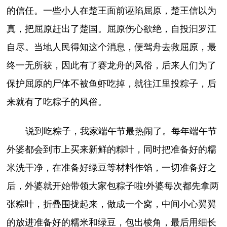
的信任。一些小人在楚王面前诬陷屈原，楚王信以为
真，把屈原赶出了楚国。屈原伤心欲绝，自投汩罗江
自尽。当地人民得知这个消息，便驾舟去救屈原，最
终一无所获，因此有了赛龙舟的风俗，后来人们为了
保护屈原的尸体不被鱼虾吃掉，就往江里投粽子，后
来就有了吃粽子的风俗。
说到吃粽子，我家端午节最热闹了。每年端午节
外婆都会到市上买来新鲜的粽叶，同时把准备好的糯
米洗干净，在准备好绿豆等材料作馅，一切准备好之
后，外婆就开始带领大家包粽子啦!外婆每次都先拿两
张粽叶，折叠围拢起来，做成一个窝，中间小心翼翼
的放进准备好的糯米和绿豆，包出棱角，最后用细长