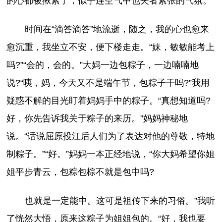
的心都被揪紧了，似乎连空气中也夹者紧张的气氛。
时间在“滴答滴答”地流逝，随之，我的心也愈来
愈沉重，我坐立不安，便下楼走走。“妹，敏敏能考上
吗?”“会的，会的。”大妈一边包粽子，一边喃喃地
说?“咦，妈，今天又不是端午节，包粽子干吗?”我用
疑惑不解的目光盯着妈妈手中的粽子。“真想知道吗?
好，你先告诉我关于粽子的来历。”妈妈神秘地
说。“话说屈原投江后人们为了表达对他的尊敬，特地
制粽子。”“好。”妈妈一本正经地说，“你大妈希望你姐
姐平步青云，包粽包棕不就是包中吗?
也就是一定能中。这可是祖传下来的习俗。”我听
了恍然大悟，原来这粽子为姐姐包的。“好，我也要