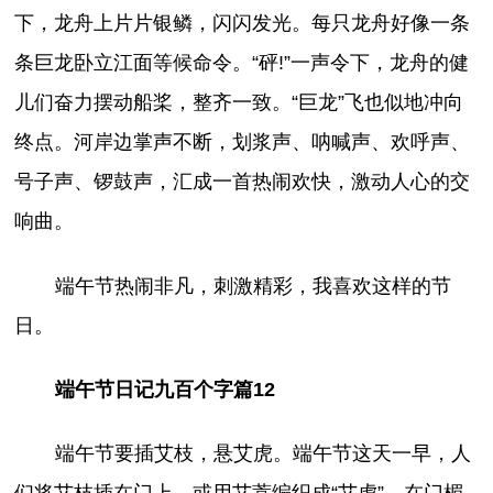
下，龙舟上片片银鳞，闪闪发光。每只龙舟好像一条
条巨龙卧立江面等候命令。“砰!”一声令下，龙舟的健
儿们奋力摆动船桨，整齐一致。“巨龙”飞也似地冲向
终点。河岸边掌声不断，划浆声、呐喊声、欢呼声、
号子声、锣鼓声，汇成一首热闹欢快，激动人心的交
响曲。
端午节热闹非凡，刺激精彩，我喜欢这样的节
日。
端午节日记九百个字篇12
端午节要插艾枝，悬艾虎。端午节这天一早，人
们将艾枝插在门上，或用艾蒿编织成“艾虎”，在门楣