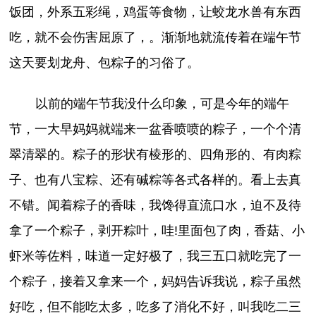
饭团，外系五彩绳，鸡蛋等食物，让蛟龙水兽有东西
吃，就不会伤害屈原了，。渐渐地就流传着在端午节
这天要划龙舟、包粽子的习俗了。
以前的端午节我没什么印象，可是今年的端午
节，一大早妈妈就端来一盆香喷喷的粽子，一个个清
翠清翠的。粽子的形状有棱形的、四角形的、有肉粽
子、也有八宝粽、还有碱粽等各式各样的。看上去真
不错。闻着粽子的香味，我馋得直流口水，迫不及待
拿了一个粽子，剥开粽叶，哇!里面包了肉，香菇、小
虾米等佐料，味道一定好极了，我三五口就吃完了一
个粽子，接着又拿来一个，妈妈告诉我说，粽子虽然
好吃，但不能吃太多，吃多了消化不好，叫我吃二三