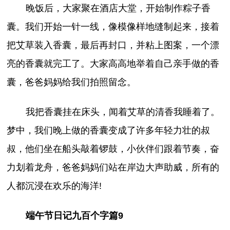
晚饭后，大家聚在酒店大堂，开始制作粽子香
囊。我们开始一针一线，像模像样地缝制起来，接着
把艾草装入香囊，最后再封口，并粘上图案，一个漂
亮的香囊就完工了。大家高高地举着自己亲手做的香
囊，爸爸妈妈给我们拍照留念。
我把香囊挂在床头，闻着艾草的清香我睡着了。
梦中，我们晚上做的香囊变成了许多年轻力壮的叔
叔，他们坐在船头敲着锣鼓，小伙伴们跟着节奏，奋
力划着龙舟，爸爸妈妈们站在岸边大声助威，所有的
人都沉浸在欢乐的海洋!
端午节日记九百个字篇9