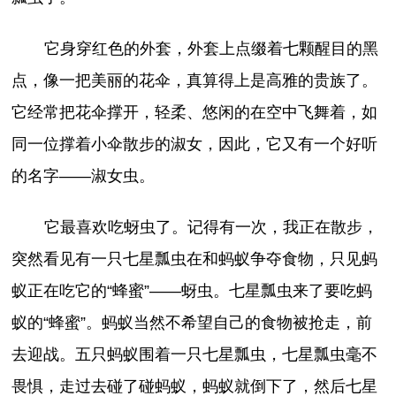
它身穿红色的外套，外套上点缀着七颗醒目的黑
点，像一把美丽的花伞，真算得上是高雅的贵族了。
它经常把花伞撑开，轻柔、悠闲的在空中飞舞着，如
同一位撑着小伞散步的淑女，因此，它又有一个好听
的名字——淑女虫。
它最喜欢吃蚜虫了。记得有一次，我正在散步，
突然看见有一只七星瓢虫在和蚂蚁争夺食物，只见蚂
蚁正在吃它的“蜂蜜”——蚜虫。七星瓢虫来了要吃蚂
蚁的“蜂蜜”。蚂蚁当然不希望自己的食物被抢走，前
去迎战。五只蚂蚁围着一只七星瓢虫，七星瓢虫毫不
畏惧，走过去碰了碰蚂蚁，蚂蚁就倒下了，然后七星