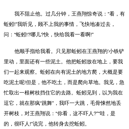
我不阻止他。过几分钟，王燕翔惊奇说：“看，有
蚯蚓!”我听见，顾不上我的事情，飞快地凑过去，
问：“蚯蚓!?哪儿?快，快给我看一看啊!”
他顺手指给我看。只见那蚯蚓在王燕翔的'小铁铲
里动，里面还有一些泥土。他把蚯蚓放在地上，要我
们一起来观察。蚯蚓在向有泥土的地方爬，大概是要
吃泥土呢!但是，他不吃土，而是爬向草地。我见，急
忙取出一根树枝挡住它的去路。蚯蚓见到，以为我在
逗它，就在那疯“跳舞”，我吓一大跳，毛骨悚然地丢
开树枝，对王燕翔说：“你看，这不吓人?”“哇，是
的，很吓人!”说完，他转身去挖蚯蚓。