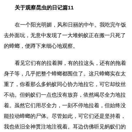
关于观察昆虫的日记篇11
在一个阳光明媚，风和日丽的中午。我吃完午饭
去外面玩，无意中发现了一大堆蚂蚁正在搬一只死了
的蟑螂，便蹲下来细心地观察。
看见它们有的拉着脚，有的拉这头，还有的拖着
身子等，几乎把整个蟑螂都围住了。这只蟑螂实在太
重了，你看那么多蚂蚁同心协力地拉它，可它却纹丝
不动。但蚂蚁们一点也没有放弃，依然竭尽全力地拉
着。虽然它们用尽全力，一刻不停地拉着，但始终没
能拉动蟑螂的尸体。尽管如此，可它们还是坚持着，
我也依旧全神贯注地注视着。耳边仿佛听见蚂蚁们的