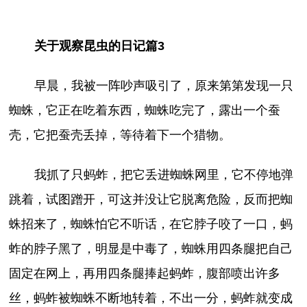
关于观察昆虫的日记篇3
早晨，我被一阵吵声吸引了，原来第第发现一只
蜘蛛，它正在吃着东西，蜘蛛吃完了，露出一个蚕
壳，它把蚕壳丢掉，等待着下一个猎物。
我抓了只蚂蚱，把它丢进蜘蛛网里，它不停地弹
跳着，试图蹭开，可这并没让它脱离危险，反而把蜘
蛛招来了，蜘蛛怕它不听话，在它脖子咬了一口，蚂
蚱的脖子黑了，明显是中毒了，蜘蛛用四条腿把自己
固定在网上，再用四条腿捧起蚂蚱，腹部喷出许多
丝，蚂蚱被蜘蛛不断地转着，不出一分，蚂蚱就变成