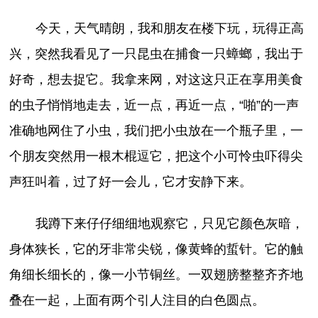
今天，天气晴朗，我和朋友在楼下玩，玩得正高
兴，突然我看见了一只昆虫在捕食一只蟑螂，我出于
好奇，想去捉它。我拿来网，对这这只正在享用美食
的虫子悄悄地走去，近一点，再近一点，“啪”的一声
准确地网住了小虫，我们把小虫放在一个瓶子里，一
个朋友突然用一根木棍逗它，把这个小可怜虫吓得尖
声狂叫着，过了好一会儿，它才安静下来。
我蹲下来仔仔细细地观察它，只见它颜色灰暗，
身体狭长，它的牙非常尖锐，像黄蜂的蜇针。它的触
角细长细长的，像一小节铜丝。一双翅膀整整齐齐地
叠在一起，上面有两个引人注目的白色圆点。