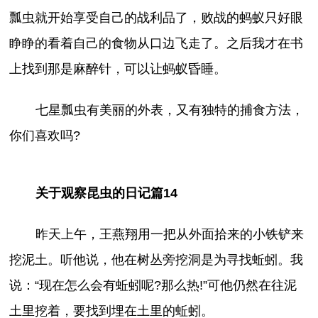
瓢虫就开始享受自己的战利品了，败战的蚂蚁只好眼
睁睁的看着自己的食物从口边飞走了。之后我才在书
上找到那是麻醉针，可以让蚂蚁昏睡。
七星瓢虫有美丽的外表，又有独特的捕食方法，
你们喜欢吗?
关于观察昆虫的日记篇14
昨天上午，王燕翔用一把从外面拾来的小铁铲来
挖泥土。听他说，他在树丛旁挖洞是为寻找蚯蚓。我
说：“现在怎么会有蚯蚓呢?那么热!”可他仍然在往泥
土里挖着，要找到埋在土里的蚯蚓。