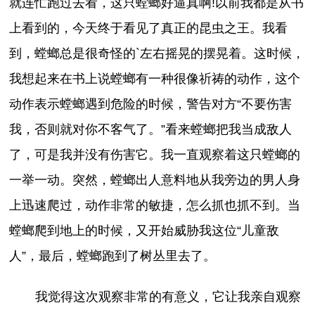
就连忙跑过去看，这只螳螂好逼真啊!以前我都是从书
上看到的，今天终于看见了真正的昆虫之王。我看
到，螳螂总是很奇怪的`左右摇晃的摆晃着。这时候，
我想起来在书上说螳螂有一种很像祈祷的动作，这个
动作表示螳螂遇到危险的时候，警告对方“不要伤害
我，否则就对你不客气了。”看来螳螂把我当成敌人
了，可是我并没有伤害它。我一直观察着这只螳螂的
一举一动。突然，螳螂出人意料地从我旁边的男人身
上迅速爬过，动作非常的敏捷，怎么抓也抓不到。当
螳螂爬到地上的时候，又开始威胁我这位“儿童敌
人”，最后，螳螂跑到了树丛里去了。
我觉得这次观察非常的有意义，它让我亲自观察