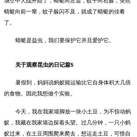
场空中大战开始了，蜻蜓向左追，蚊子向右躲，突然
蜻蜓向前一窜，蚊子躲闪不及，就成了蜻蜓的佳肴
了。
蜻蜓是益虫，我们要保护它并且爱护它。
关于观察昆虫的日记篇5
暑假到，妈妈说蚂蚁能运输比它自身体积大几倍
的食物。因此我想做个实验。
今天，我在我家墙脚放一块小土豆，为不惊动蚂
蚁，我藏在我家墙边探着头望。过几分钟，一只小蚂
蚁过来，在土豆周围爬来爬去，想运走土豆，可惜自