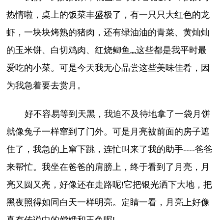
热情啦，桌上的饭菜丰盛极了，有一只只大红色的龙
虾，一块块烤熟的猪肉，还有绿油油的青菜、黄灿灿
的玉米饼、白切鸡肉、红烧鲫鱼„„这些都是我平时最
爱吃的小菜。可是今天我无心品尝这些美味佳肴，因
为我急着要去赏月。
好不容易等到天黑，我迫不及待地拿了一袋月饼
就像兔子一样窜到了门外。可是月亮被前面的房子遮
住了，我急的上窜下跳，连忙叫来了我的助手----爸爸
来帮忙。我坐在爸爸的肩膀上，终于看到了月亮，月
亮又圆又亮，好像还在走路呢!它把银光洒下大地，把
黑夜照得如同白天一样明亮。定睛一看，月亮上好像