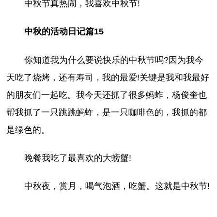
中秋节真热闹，我喜欢中秋节!
中秋的活动日记篇15
你知道我为什么要说快乐的中秋节吗?因为我今
天吃了烧烤，还有寿司，我的最爱!关键是我和我最好
的朋友们一起吃。我今天还抓了很多蚂蚱，杨俊奎也
帮我抓了一只跳跳蚂蚱，是一只咖啡色的，我抓的都
是绿色的。
晚餐我吃了最喜欢的大螃蟹!
中秋夜，赏月，喝气泡酒，吃蟹。这就是中秋节!