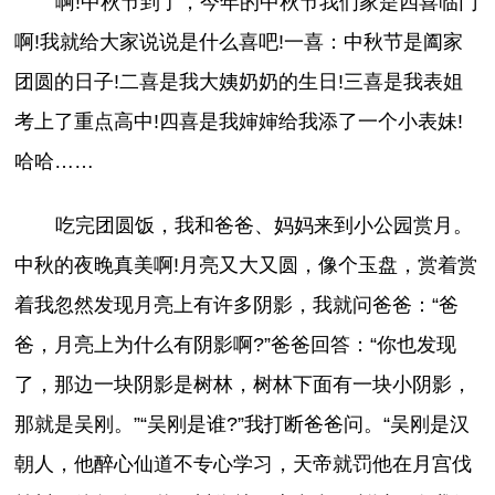
啊!中秋节到了，今年的中秋节我们家是四喜临门
啊!我就给大家说说是什么喜吧!一喜：中秋节是阖家
团圆的日子!二喜是我大姨奶奶的生日!三喜是我表姐
考上了重点高中!四喜是我婶婶给我添了一个小表妹!
哈哈……
吃完团圆饭，我和爸爸、妈妈来到小公园赏月。
中秋的夜晚真美啊!月亮又大又圆，像个玉盘，赏着赏
着我忽然发现月亮上有许多阴影，我就问爸爸：“爸
爸，月亮上为什么有阴影啊?”爸爸回答：“你也发现
了，那边一块阴影是树林，树林下面有一块小阴影，
那就是吴刚。”“吴刚是谁?”我打断爸爸问。“吴刚是汉
朝人，他醉心仙道不专心学习，天帝就罚他在月宫伐