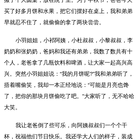
搬了个大圆桌，放在院子里。为了中秋节，爸爸今天
买了好多月饼和水果，把它们摆好在桌上，我和弟弟
早就忍不住了，就偷偷的拿了两块尝尝。
小羽姐姐，小祁阿姨，小杜叔叔，小黎叔叔，李
奶奶和张奶奶，爸妈和我还有弟弟，我数了数共有十
个人，老爸拿了几瓶饮料和啤酒，让大家一起高兴高
兴。突然小羽姐姐说：“我的月饼呢?”我和弟弟听了，
捂着嘴偷笑，我却一本正经地说：“可能是月亮也馋
了，把你的那块月饼偷吃了吧。”大家听了，无不哈哈
大笑。
我让老爸倒了些可乐，向阿姨叔叔们一个个干
杯，祝福他们节日快乐。我还学大人们的样子，装成