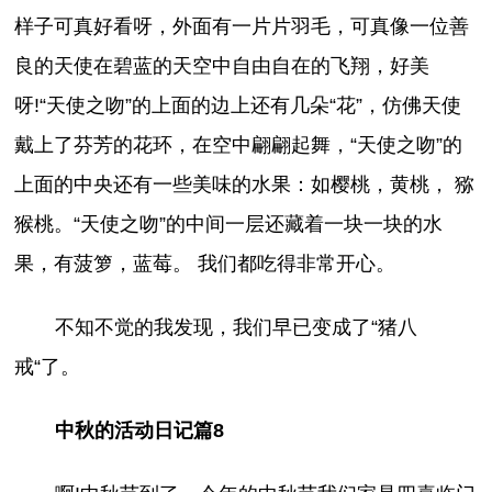
样子可真好看呀，外面有一片片羽毛，可真像一位善
良的天使在碧蓝的天空中自由自在的飞翔，好美
呀!“天使之吻”的上面的边上还有几朵“花”，仿佛天使
戴上了芬芳的花环，在空中翩翩起舞，“天使之吻”的
上面的中央还有一些美味的水果：如樱桃，黄桃， 猕
猴桃。“天使之吻”的中间一层还藏着一块一块的水
果，有菠箩，蓝莓。 我们都吃得非常开心。
不知不觉的我发现，我们早已变成了“猪八
戒“了。
中秋的活动日记篇8