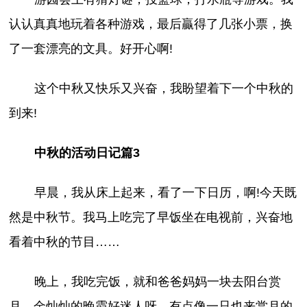
认认真真地玩着各种游戏，最后贏得了几张小票，换
了一套漂亮的文具。好开心啊!
这个中秋又快乐又兴奋，我盼望着下一个中秋的
到来!
中秋的活动日记篇3
早晨，我从床上起来，看了一下日历，啊!今天既
然是中秋节。我马上吃完了早饭坐在电视前，兴奋地
看着中秋的节目……
晚上，我吃完饭，就和爸爸妈妈一块去阳台赏
月。金灿灿的晚霞好迷人呀，有点像一只也来赏月的