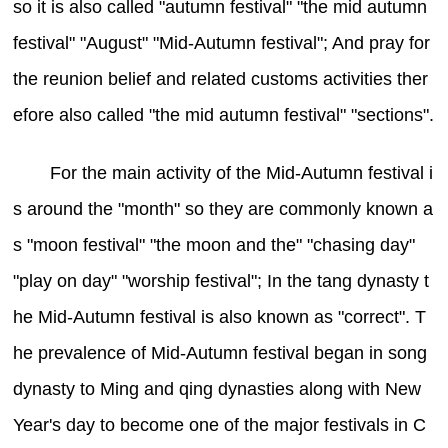
so it is also called "autumn festival" "the mid autumn
festival" "August" "Mid-Autumn festival"; And pray for
the reunion belief and related customs activities ther
efore also called "the mid autumn festival" "sections".
For the main activity of the Mid-Autumn festival i
s around the "month" so they are commonly known a
s "moon festival" "the moon and the" "chasing day"
"play on day" "worship festival"; In the tang dynasty t
he Mid-Autumn festival is also known as "correct". T
he prevalence of Mid-Autumn festival began in song
dynasty to Ming and qing dynasties along with New
Year's day to become one of the major festivals in C