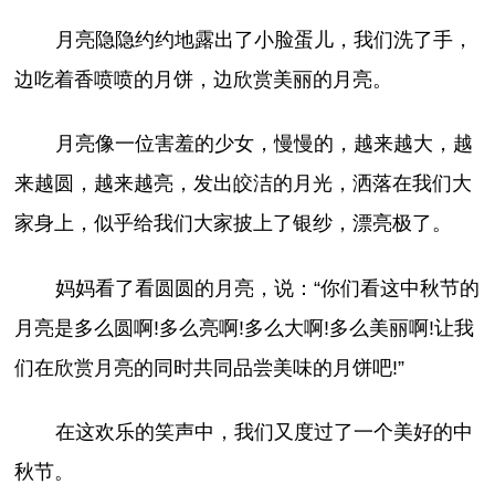
月亮隐隐约约地露出了小脸蛋儿，我们洗了手，
边吃着香喷喷的月饼，边欣赏美丽的月亮。
月亮像一位害羞的少女，慢慢的，越来越大，越
来越圆，越来越亮，发出皎洁的月光，洒落在我们大
家身上，似乎给我们大家披上了银纱，漂亮极了。
妈妈看了看圆圆的月亮，说：“你们看这中秋节的
月亮是多么圆啊!多么亮啊!多么大啊!多么美丽啊!让我
们在欣赏月亮的同时共同品尝美味的月饼吧!”
在这欢乐的笑声中，我们又度过了一个美好的中
秋节。