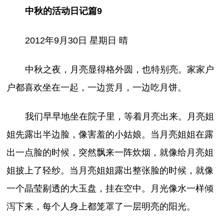
中秋的活动日记篇9
2012年9月30日 星期日 晴
中秋之夜，月亮显得格外圆，也特别亮。家家户
户都喜欢坐在一起，一边赏月，一边吃月饼。
我们早早地坐在院子里，等着月亮出来。月亮姐
姐先露出半边脸，像害羞的小姑娘。当月亮姐姐在露
出一点脸的时候，突然飘来一阵炊烟，就像给月亮姐
姐披上了轻纱。当月亮姐姐露出整张脸的时候，就像
一个晶莹剔透的大玉盘，挂在空中。月光像水一样倾
泻下来，每个人身上都笼罩了一层明亮的阳光。