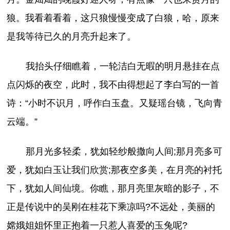
狼。我看着看着，这只狼慢慢变成了白狼，哈，原来
是我等待已久的月亮升起来了。
我抬头仔细瞧着，一轮洁白无暇的明月悬挂在点
点闪烁的夜空，此时，我不由得想起了李白写的一首
诗：“小时不识月，呼作白玉盘。又疑瑶台镜，飞向青
云端。”
那月光多轻柔，犹如轻纱般撒向人间;那月亮多可
爱，犹如白玉让我们欣赏;那夜空多美，在月亮的衬托
下，犹如人间仙境。你瞧，那月亮里灰暗的影子，不
正是传说中的吴刚在桂花下乘凉吗?不远处，美丽的
嫦娥姐姐怀里正抱着一只惹人喜爱的玉兔呢?