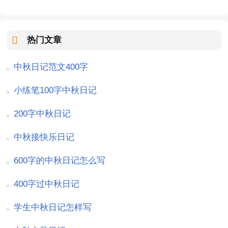
热门文章
中秋日记范文400字
小练笔100字中秋日记
200字中秋日记
中秋接快乐日记
600字的中秋日记怎么写
400字过中秋日记
学生中秋日记怎样写