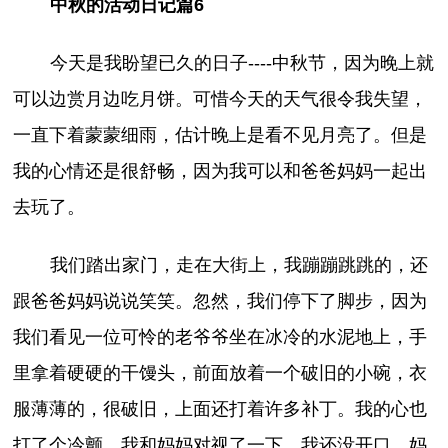
中秋的活动日记篇6
今天是我盼望已久的日子----中秋节，因为晚上就
可以边赏月边吃月饼。可惜今天的天气很令我失望，
一直下着蒙蒙细雨，估计晚上是看不见月亮了。但是
我的心情还是很舒畅，因为我可以和爸爸妈妈一起出
去玩了。
我们踏出家门，走在大街上，我蹦蹦跳跳的，还
跟爸爸妈妈说说笑笑。忽然，我们停下了脚步，因为
我们看见一位可怜的老爷爷坐在冰冷的水泥地上，手
里拿着硬硬的干馒头，前面放着一个破旧的小碗，衣
服薄薄的，很破旧，上面还打着许多补丁。我的心也
打了个冷颤。我和妈妈对视了一下，我还没开口，妈