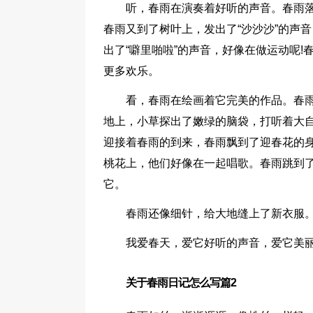
听，春雨在演奏着好听的声音。春雨落
春雨又到了树叶上，发出了“沙沙沙”的声
出了“噼里啪啦”的声音，好像在做运动呢!
更多欢乐。
看，春雨在绘画着它完美的作品。春
地上，小草探出了嫩绿的脑袋，打听着大
迎接着春雨的到来，春雨飘到了迎春花的
桃花上，他们好像在一起唱歌。春雨跳到
它。
春雨还像细针，给大地缝上了新衣服
我爱春天，爱它好听的声音，爱它美
关于春雨日记怎么写篇2