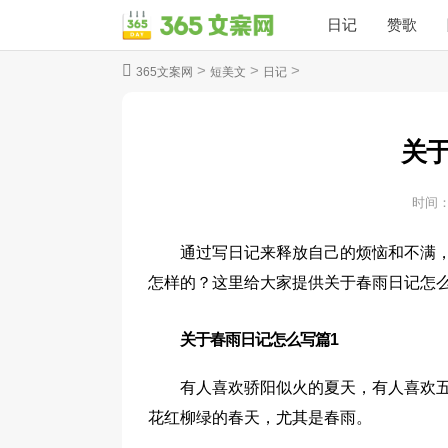
日记
赞歌
>
>
>
365文案网
短美文
日记
关
时间
通过写日记来释放自己的烦恼和不满
怎样的？这里给大家提供关于春雨日记怎
关于春雨日记怎么写篇1
有人喜欢骄阳似火的夏天，有人喜欢
花红柳绿的春天，尤其是春雨。