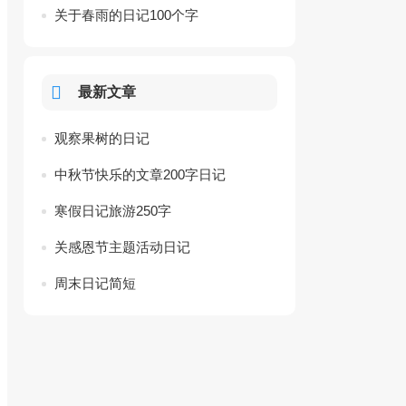
关于春雨的日记100个字
最新文章
观察果树的日记
中秋节快乐的文章200字日记
寒假日记旅游250字
关感恩节主题活动日记
周末日记简短