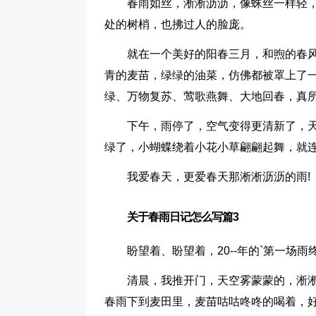
春雨如丝，淅淅沥沥，像蛛丝一样轻
处的树梢，也拂过人的脸庞。
就在一个美好的阳春三月，和煦的春
青的麦苗，绿绿的油菜，仿佛都被罩上了
绿、万物复苏、莺歌燕舞、大地回春，真所
下午，雨停了，空气变得更清新了，
绿了，小蝴蝶绕着小花小草翩翩起舞，就
我爱春天，更爱春天那淅淅沥沥的雨!
关于春雨日记怎么写篇3
盼望着、盼望着，20--年的`第一场
清晨，我推开门，天空雾蒙蒙的，淅
春雨下到麦田里，麦苗咕咕咚咚的喝着，好