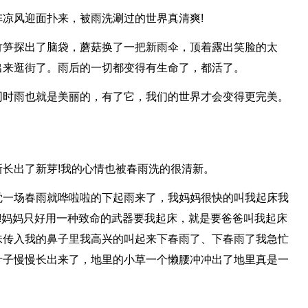
凉风迎面扑来，被雨洗涮过的世界真清爽!
竹笋探出了脑袋，蘑菇换了一把新雨伞，顶着露出笑脸的太
出来逛街了。雨后的一切都变得有生命了，都活了。
同时雨也就是美丽的，有了它，我们的世界才会变得更完美。
长出了新芽!我的心情也被春雨洗的很清新。
觉一场春雨就哗啦啦的下起雨来了，我妈妈很快的叫我起床我
呢!妈妈只好用一种致命的武器要我起床，就是要爸爸叫我起床
味传入我的鼻子里我高兴的叫起来下春雨了、下春雨了我急忙
叶子慢慢长出来了，地里的小草一个懒腰冲冲出了地里真是一