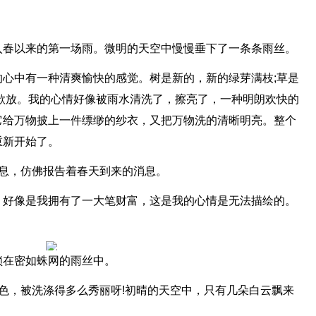
入春以来的第一场雨。微明的天空中慢慢垂下了一条条雨丝。
心中有一种清爽愉快的感觉。树是新的，新的绿芽满枝;草是
欲放。我的心情好像被雨水清洗了，擦亮了，一种明朗欢快的
它给万物披上一件缥缈的纱衣，又把万物洗的清晰明亮。整个
重新开始了。
气息，仿佛报告着春天到来的消息。
，好像是我拥有了一大笔财富，这是我的心情是无法描绘的。
锁在密如蛛网的雨丝中。
色，被洗涤得多么秀丽呀!初晴的天空中，只有几朵白云飘来