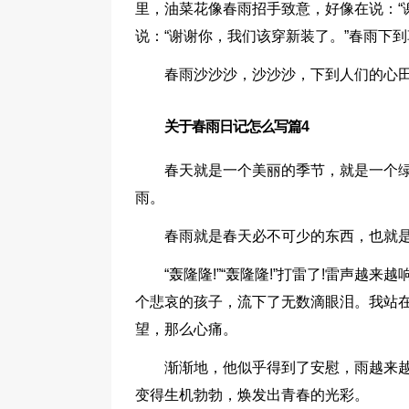
里，油菜花像春雨招手致意，好像在说：“
说：“谢谢你，我们该穿新装了。”春雨下到
春雨沙沙沙，沙沙沙，下到人们的心田
关于春雨日记怎么写篇4
春天就是一个美丽的季节，就是一个
雨。
春雨就是春天必不可少的东西，也就
“轰隆隆!”“轰隆隆!”打雷了!雷声
个悲哀的孩子，流下了无数滴眼泪。我站
望，那么心痛。
渐渐地，他似乎得到了安慰，雨越来
变得生机勃勃，焕发出青春的光彩。