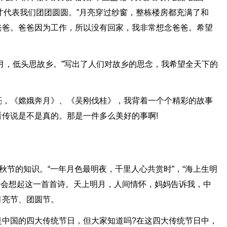
，才代表我们团团圆圆。”月亮穿过纱窗，整栋楼房都充满了和
爸爸。爸爸因为工作，所以没有回家，我非常想念爸爸。希望
月，低头思故乡。”写出了人们对故乡的思念，我希望全天下的
亮，《嫦娥奔月》、《吴刚伐桂》，我背着一个个精彩的故事
看传说是不是真的。那是一件多么美好的事啊!
秋节的知识。“一年月色最明夜，千里人心共赏时”，“海上生明
我便会想起这一首首诗。天上明月，人间情怀，妈妈告诉我，中
月亮节、团圆节。
是中国的四大传统节日，但大家知道吗?在这四大传统节日中，