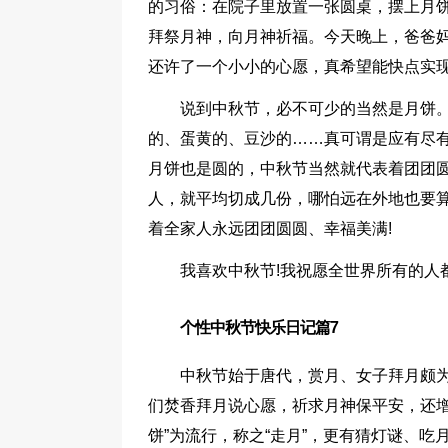
的习俗：在院子里放置一张圆桌，摆上月
拜祭月神，向月神祈福。今天晚上，爸爸
还许了一个小小的心愿，真希望能快点实
说到中秋节，必不可少的当然是月饼
的、蛋黄的、豆沙的……真可谓是应有尽有
月饼也是圆的，中秋节当然就代表着团团
人，就平均切成几份，哪怕远在外地也要
着全家人永远团团圆圆、幸福美满!
我喜欢中秋节!我祝愿全世界所有的人
个性中秋节快乐日记篇7
中秋节始于唐代，赏月、女子拜月颇
们焚香拜月说心愿，祈求月神保平安，还增
饼”为流行，称之“走月”，更有猜灯谜、