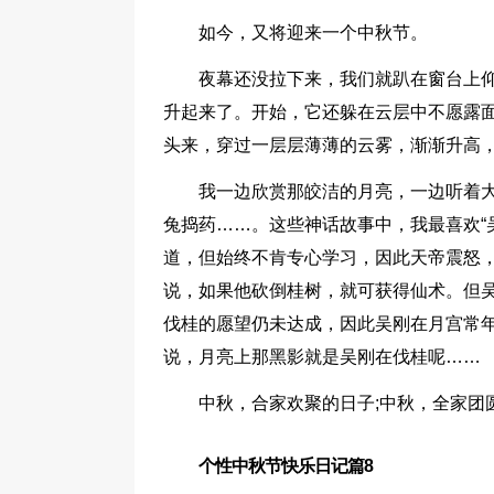
如今，又将迎来一个中秋节。
夜幕还没拉下来，我们就趴在窗台上
升起来了。开始，它还躲在云层中不愿露
头来，穿过一层层薄薄的云雾，渐渐升高
我一边欣赏那皎洁的月亮，一边听着
兔捣药……。这些神话故事中，我最喜欢“
道，但始终不肯专心学习，因此天帝震怒
说，如果他砍倒桂树，就可获得仙术。但
伐桂的愿望仍未达成，因此吴刚在月宫常
说，月亮上那黑影就是吴刚在伐桂呢……
中秋，合家欢聚的日子;中秋，全家团
个性中秋节快乐日记篇8