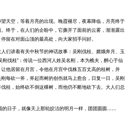
仰望天空，等着月亮的出现。晚霞褪尽，夜幕降临，月亮终于
面。终于，在人们的企盼中，它撕开了面前的云雾，渐渐露出
，停留在对面山顶的最高处，向大家招手问好。
大人们讲着有关中秋节的神话故事：吴刚伐桂、嫦娥奔月、玉
吴刚伐桂”：传说一位西河人姓吴名刚，本为樵夫，醉心于仙
，让他居留在月宫，令他在月宫中伐株五百丈高的桂树，并
吴刚每砍一斧，斧起而树的创伤就马上愈合，日复一日，吴刚
年伐桂，始终砍不倒这棵树，而他仍不断地砍下去。大人们总
圆的日子，就像天上那轮皎洁的明月一样，团团圆圆……