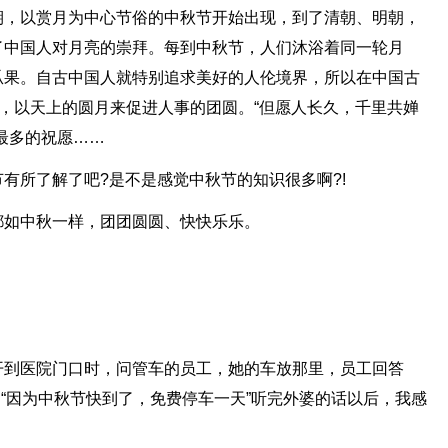
期，以赏月为中心节俗的中秋节开始出现，到了清朝、明朝，
了中国人对月亮的崇拜。每到中秋节，人们沐浴着同一轮月
瓜果。自古中国人就特别追求美好的人伦境界，所以在中国古
”，以天上的圆月来促进人事的团圆。“但愿人长久，千里共婵
最多的祝愿……
有所了解了吧?是不是感觉中秋节的知识很多啊?!
都如中秋一样，团团圆圆、快快乐乐。
开到医院门口时，问管车的员工，她的车放那里，员工回答
说：“因为中秋节快到了，免费停车一天”听完外婆的话以后，我感
。