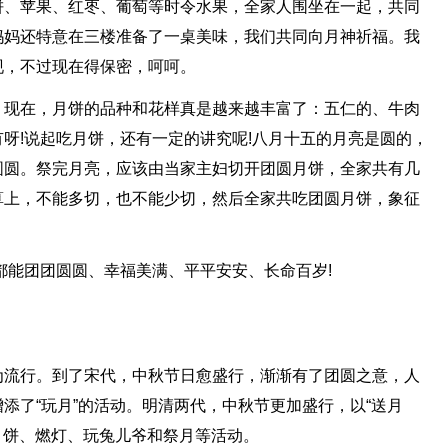
饼、苹果、红枣、葡萄等时令水果，全家人围坐在一起，共同
妈妈还特意在三楼准备了一桌美味，我们共同向月神祈福。我
现，不过现在得保密，呵呵。
。现在，月饼的品种和花样真是越来越丰富了：五仁的、牛肉
呀!说起吃月饼，还有一定的讲究呢!八月十五的月亮是圆的，
圆圆。祭完月亮，应该由当家主妇切开团圆月饼，全家共有几
算上，不能多切，也不能少切，然后全家共吃团圆月饼，象征
都能团团圆圆、幸福美满、平平安安、长命百岁!
为流行。到了宋代，中秋节日愈盛行，渐渐有了团圆之意，人
添了“玩月”的活动。明清两代，中秋节更加盛行，以“送月
吃月饼、燃灯、玩兔儿爷和祭月等活动。