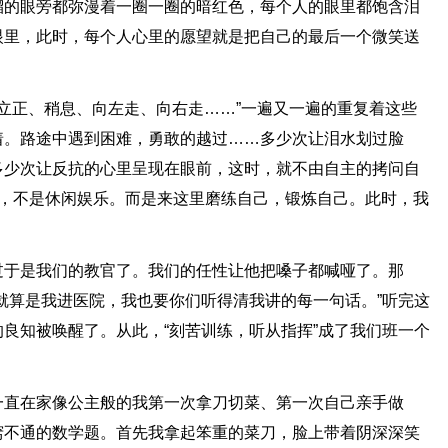
溜的眼旁都弥漫着一圈一圈的暗红色，每个人的眼里都饱含泪
眼里，此时，每个人心里的愿望就是把自己的最后一个微笑送
”“立正、稍息、向左走、向右走……”一遍又一遍的重复着这些
着。路途中遇到困难，勇敢的越过……多少次让泪水划过脸
多少次让反抗的心里呈现在眼前，这时，就不由自主的拷问自
游，不是休闲娱乐。而是来这里磨练自己，锻炼自己。此时，我
过于是我们的教官了。我们的任性让他把嗓子都喊哑了。那
就算是我进医院，我也要你们听得清我讲的每一句话。”听完这
良知被唤醒了。从此，“刻苦训练，听从指挥”成了我们班一个
一直在家像公主般的我第一次拿刀切菜、第一次自己亲手做
窍不通的数学题。首先我拿起笨重的菜刀，脸上带着阴深深笑