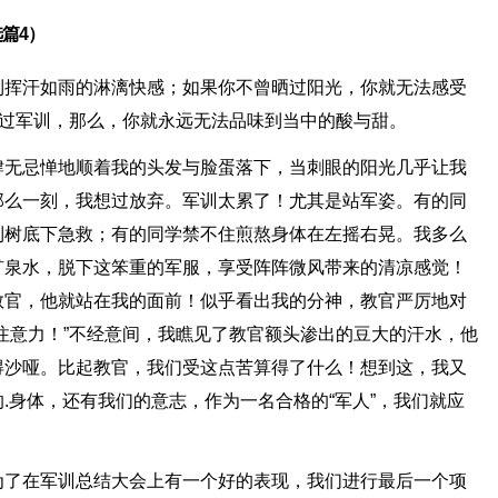
篇4）
到挥汗如雨的淋漓快感；如果你不曾晒过阳光，你就无法感受
有过军训，那么，你就永远无法品味到当中的酸与甜。
肆无忌惮地顺着我的头发与脸蛋落下，当刺眼的阳光几乎让我
那么一刻，我想过放弃。军训太累了！尤其是站军姿。有的同
到树底下急救；有的同学禁不住煎熬身体在左摇右晃。我多么
矿泉水，脱下这笨重的军服，享受阵阵微风带来的清凉感觉！
教官，他就站在我的面前！似乎看出我的分神，教官严厉地对
注意力！”不经意间，我瞧见了教官额头渗出的豆大的汗水，他
得沙哑。比起教官，我们受这点苦算得了什么！想到这，我又
.身体，还有我们的意志，作为一名合格的“军人”，我们就应
为了在军训总结大会上有一个好的表现，我们进行最后一个项