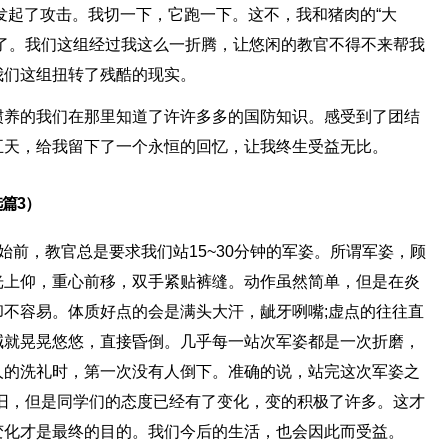
发起了攻击。我切一下，它跑一下。这不，我和猪肉的“大
了。我们这组经过我这么一折腾，让悠闲的教官不得不来帮我
我们这组扭转了残酷的现实。
惯养的我们在那里知道了许许多多的国防知识。感受到了团结
五天，给我留下了一个永恒的回忆，让我终生受益无比。
篇3）
始前，教官总是要求我们站15~30分钟的军姿。所谓军姿，顾
光上仰，重心前移，双手紧贴裤缝。动作虽然简单，但是在炎
不容易。体质好点的会是满头大汗，龇牙咧嘴;虚点的往往直
喊就晃晃悠悠，直接昏倒。几乎每一站次军姿都是一次折磨，
人的洗礼时，第一次没有人倒下。准确的说，站完这次军姿之
旧，但是同学们的态度已经有了变化，变的积极了许多。这才
变化才是最终的目的。我们今后的生活，也会因此而受益。