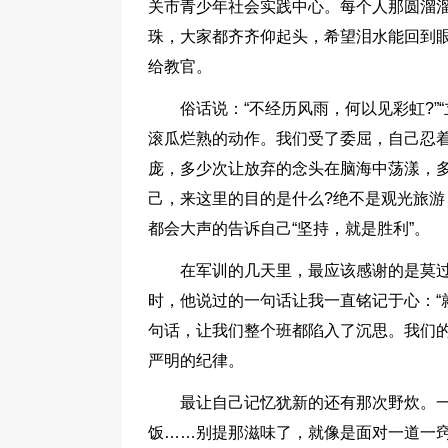
关市青少年社会实践中心。每个人那圆溜
珠，大家都齐齐仰起头，希望泪水能回到
给教官。
俗话说：“不经历风雨，何以见彩虹?
滚瓜烂熟的动作。我们受了委屈，自己忍
庞，多少次让放弃的念头在脑海中荡漾，
己，来这里的目的是什么?绝不是观光旅
都会大声的告诉自己“坚持，就是胜利”。
在军训的几天里，最应该感谢的是莫
时，他说过的一句话让我一直铭记于心：“
句话，让我们整个班都陷入了沉思。我们的
严明的纪律。
最让自己记忆犹新的还有那次野炊。
饭……别提那滋味了，就像是面对一道一