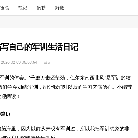
随笔
笔记
摘抄
好段
描写自己的军训生活日记
：
2026-02-09 05:53:54
日记
是军训的体会。“千磨万击还坚劲，任尔东南西北风”是军训的结
我们学会团结;军训，能让我们对以后的学习充满信心。小编带
欢迎阅读！
篇1）
的脑海里，因为以前从来没有军训过，所以我把军训想象的非
发现它和我的想象恰恰相反。