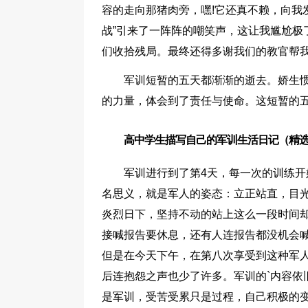
容的走向那猪肉旁，嘿!它还真不赖，向我
战”引来了一阵阵的嘲笑声，这让我尴尬极
们收拾残局。最终还得多谢我们的教官帮
军训短暂的五天都渐渐的逝去。娇生
的力量，体会到了责任与使命。这短暂的
高中学生描写自己的军训生活日记（精选
军训进行到了第4天，每一次的训练开
名思义，就是军人的姿态：立正站直，目
炎烈日下，坚持不动的站上这么一段时间却
接喊报告要休息，还有人连报告都没机会
但是在今天下午，在第八次享受到这种军
后连抱怨之声也少了许多。军训的`内容依
是军训，受苦受累只是过程，自己积极的