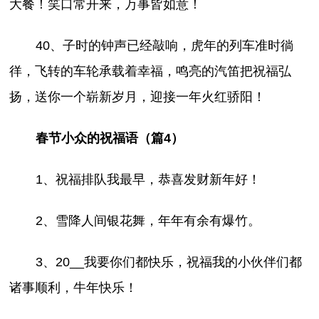
大餐！笑口常开来，万事皆如意！
40、子时的钟声已经敲响，虎年的列车准时徜
徉，飞转的车轮承载着幸福，鸣亮的汽笛把祝福弘
扬，送你一个崭新岁月，迎接一年火红骄阳！
春节小众的祝福语（篇4）
1、祝福排队我最早，恭喜发财新年好！
2、雪降人间银花舞，年年有余有爆竹。
3、20__我要你们都快乐，祝福我的小伙伴们都
诸事顺利，牛年快乐！