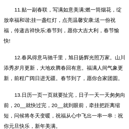
11.贴一副春联，写满如意美满;燃一筒烟花，绽
放幸福和谐;挂一盏红灯，点亮温馨安康;送一份祝
福，传递吉祥快乐;春节到，愿你大吉大利，春节愉
快!
12.春风得意马驰千里，旭日扬辉光照万家。山川
添秀岁月更新，大地欢腾春回有意。福满人间气象更
新，前程广阔日进无疆。春节到了，愿你合家团圆。
13.日历一页一页就要扯完，日子一天一天匆匆向
前，20__就快过完，20__就到眼前，牵挂把距离缩
短，问候将冬天变暖，祝福从心中飞出一串一串：祝
你元旦快乐，新年美满。