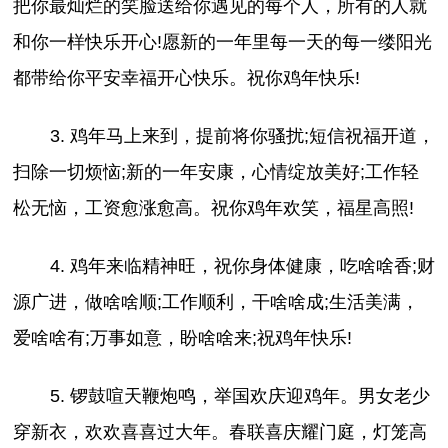
把你最灿烂的笑脸送给你遇见的每个人，所有的人就
和你一样快乐开心!愿新的一年里每一天的每一缕阳光
都带给你平安幸福开心快乐。祝你鸡年快乐!
3. 鸡年马上来到，提前将你骚扰;短信祝福开道，
扫除一切烦恼;新的一年安康，心情绽放美好;工作轻
松无恼，工资愈涨愈高。祝你鸡年欢笑，福星高照!
4. 鸡年来临精神旺，祝你身体健康，吃啥啥香;财
源广进，做啥啥顺;工作顺利，干啥啥成;生活美满，
爱啥啥有;万事如意，盼啥啥来;祝鸡年快乐!
5. 锣鼓喧天鞭炮鸣，举国欢庆迎鸡年。男女老少
穿新衣，欢欢喜喜过大年。春联喜庆耀门庭，灯笼高