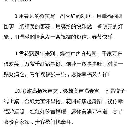
8.用春风的微笑写一副火红的对联，用幸福的团
圆剪一纸精美的窗花，用缤纷的快乐燃一盏明亮的灯
笼，用温暖的情意发一条祝福的短信。春节快乐。
9.雪花飘飘年来到，爆竹声声真热闹。千家万户
俱欢笑，万紫千红诸事好。烟花一放事事旺，对联一
贴财满仓。马年祝福强中强，愿你幸福又吉祥!
10.彩旗高扬欢声笑，锣鼓高声唱春宵。水晶饺子
端上桌，金银元宝怀里抱。花团锦簇起舞蹈，祝你幸
福鸿运照。红红灯笼吉祥耀，愿你美满守孝道。春节
喜悦合家欢，贵客盈门抱拳拜。