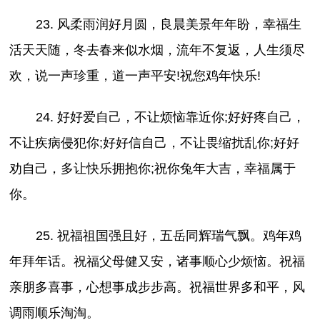
23. 风柔雨润好月圆，良晨美景年年盼，幸福生
活天天随，冬去春来似水烟，流年不复返，人生须尽
欢，说一声珍重，道一声平安!祝您鸡年快乐!
24. 好好爱自己，不让烦恼靠近你;好好疼自己，
不让疾病侵犯你;好好信自己，不让畏缩扰乱你;好好
劝自己，多让快乐拥抱你;祝你兔年大吉，幸福属于
你。
25. 祝福祖国强且好，五岳同辉瑞气飘。鸡年鸡
年拜年话。祝福父母健又安，诸事顺心少烦恼。祝福
亲朋多喜事，心想事成步步高。祝福世界多和平，风
调雨顺乐淘淘。