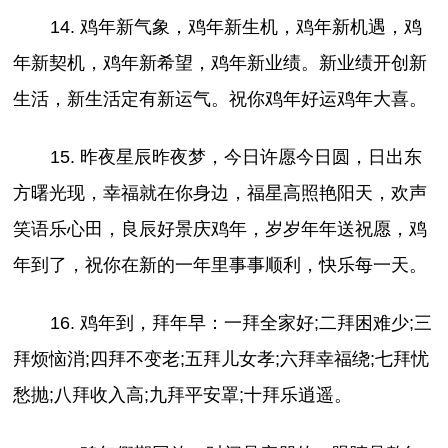
14. 鸡年新气象，鸡年新生机，鸡年新机遇，鸡
年新契机，鸡年新希望，鸡年新业绩。新业绩开创新
生活，新生活定有新运气。祝你鸡年好运鸡年大喜。
15. 昨夜星辰昨夜梦，今日许愿今日圆，日出东
方曙光现，幸福就在你身边，福星高照艳阳天，欢声
笑语乐心田，良辰好景庆鸡年，岁岁年年送祝愿，鸡
年到了，祝你在新的一年里事事顺利，快乐每一天。
16. 鸡年到，拜年早：一拜全家好;二拜困难少;三
拜烦恼消;四拜不变老;五拜儿女孝;六拜幸福绕;七拜忧
愁抛;八拜收入高;九拜平安罩;十拜乐逍遥。