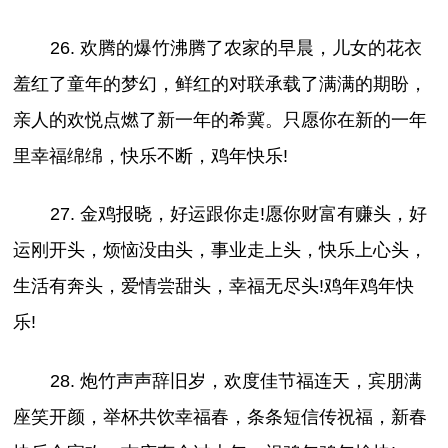
26. 欢腾的爆竹沸腾了农家的早晨，儿女的花衣
羞红了童年的梦幻，鲜红的对联承载了满满的期盼，
亲人的欢悦点燃了新一年的希冀。只愿你在新的一年
里幸福绵绵，快乐不断，鸡年快乐!
27. 金鸡报晓，好运跟你走!愿你财富有赚头，好
运刚开头，烦恼没由头，事业走上头，快乐上心头，
生活有奔头，爱情尝甜头，幸福无尽头!鸡年鸡年快
乐!
28. 炮竹声声辞旧岁，欢度佳节福连天，宾朋满
座笑开颜，举杯共饮幸福春，条条短信传祝福，新春