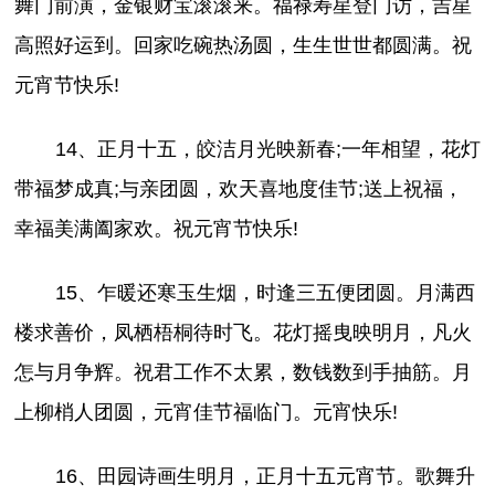
舞门前演，金银财宝滚滚来。福禄寿星登门访，吉星
高照好运到。回家吃碗热汤圆，生生世世都圆满。祝
元宵节快乐!
14、正月十五，皎洁月光映新春;一年相望，花灯
带福梦成真;与亲团圆，欢天喜地度佳节;送上祝福，
幸福美满阖家欢。祝元宵节快乐!
15、乍暖还寒玉生烟，时逢三五便团圆。月满西
楼求善价，凤栖梧桐待时飞。花灯摇曳映明月，凡火
怎与月争辉。祝君工作不太累，数钱数到手抽筋。月
上柳梢人团圆，元宵佳节福临门。元宵快乐!
16、田园诗画生明月，正月十五元宵节。歌舞升