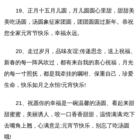
19、正月十五月儿圆，月儿圆圆心里甜，甜甜美
美吃汤圆，汤圆象征家团圆，团团圆圆过新年。恭祝
您全家元宵节快乐，幸福永远。
20、走过岁月，品味友谊;传递思念，送上祝福、
新春的每一阵风吹过，都有来自我的衷心祝福，月光
的每一寸照抚，都是我牵挂的嘱咐、保重自己，珍爱
生命，快乐如月之永恒!元宵快乐!
21、祝愿你的幸福是一碗温馨的汤圆、看起来甜
甜蜜蜜，美丽诱人，咬一口香香甜甜，温情满满;吃下
去嘴角上翘，心满意足;元宵节快乐，别忘了吃汤圆
哦!