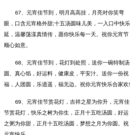
67、元宵佳节到，明月高高挂，月亮对你笑弯
眼，口含元宵格外甜;十五汤圆味儿美，一入口中快乐
延，温馨荡漾真情传，愿你快乐每一天。祝你元宵节
顺心如意。
68、元宵佳节到，花灯到处照，送你一碗特制汤
圆、真心馅，好运料，健康皮，平安汁。送你一份祝
福，人团圆，乐逍遥，福无边。祝你元宵快乐合家欢!
69、元宵佳节赏花灯，吉祥之星为你升，元宵佳
节赏花灯，快乐之树为你生，正月十五吃汤圆，好运
之粥为你甜，正月十五吃汤圆，梦想之月为你圆。祝
元宵快乐。