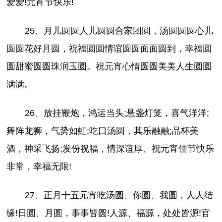
爱爱!元宵节快乐!
25、月儿圆圆人儿圆圆合家团圆，汤圆圆圆心儿
圆圆花好月圆，祝福圆圆情谊圆圆面面圆到，幸福圆
圆甜蜜圆圆珠润玉圆。祝元宵心情圆圆美美人生圆圆
满满。
26、放挂鞭炮，鸿运当头;悬盏灯笼，喜气洋洋;
舞阵龙狮，气势如虹;吃口汤圆，其乐融融;品杯美
酒，神采飞扬;发份祝福，情深谊厚、祝元宵佳节快乐
非常，幸福无限!
27、正月十五元宵吃汤圆、你圆、我圆，人人结
缘!日圆、月圆，事事皆圆!人源、福源，处处皆源!官