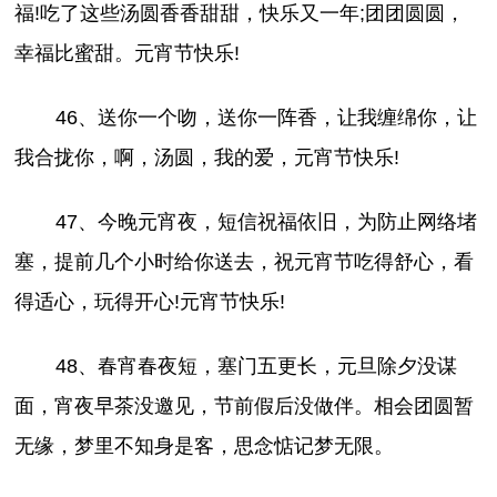
福!吃了这些汤圆香香甜甜，快乐又一年;团团圆圆，
幸福比蜜甜。元宵节快乐!
46、送你一个吻，送你一阵香，让我缠绵你，让
我合拢你，啊，汤圆，我的爱，元宵节快乐!
47、今晚元宵夜，短信祝福依旧，为防止网络堵
塞，提前几个小时给你送去，祝元宵节吃得舒心，看
得适心，玩得开心!元宵节快乐!
48、春宵春夜短，塞门五更长，元旦除夕没谋
面，宵夜早茶没邀见，节前假后没做伴。相会团圆暂
无缘，梦里不知身是客，思念惦记梦无限。