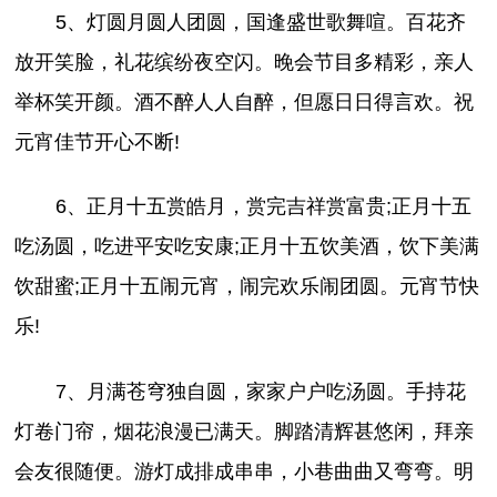
5、灯圆月圆人团圆，国逢盛世歌舞喧。百花齐
放开笑脸，礼花缤纷夜空闪。晚会节目多精彩，亲人
举杯笑开颜。酒不醉人人自醉，但愿日日得言欢。祝
元宵佳节开心不断!
6、正月十五赏皓月，赏完吉祥赏富贵;正月十五
吃汤圆，吃进平安吃安康;正月十五饮美酒，饮下美满
饮甜蜜;正月十五闹元宵，闹完欢乐闹团圆。元宵节快
乐!
7、月满苍穹独自圆，家家户户吃汤圆。手持花
灯卷门帘，烟花浪漫已满天。脚踏清辉甚悠闲，拜亲
会友很随便。游灯成排成串串，小巷曲曲又弯弯。明