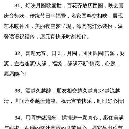
31、灯映月圆歌盛世，百花齐放庆团圆，晚会喜
庆音舞欢，传统节日幸福赞，名家国粹交相映，展现
艺术暖神州，美丽夜空梦呈现，漂亮花灯添装扮，温
馨话语祝福传，愿元宵快乐时刻相伴。
32、喜迎元宵、日圆，月圆，团团圆圆!官源，财
源，左右逢源!人缘，福缘，缘缘不断!情愿，心愿，
愿愿随心!
33、酒越久越醇，朋友相交越久越真;水越流越
清，世间沧桑越流越淡。祝元宵节快乐，时时好心情!
34、用呵护做濡米，揉捏进一颗真心，裹住美满
与甜蜜，粘稠的浆汁是我的良苦用心，愿它品出你节