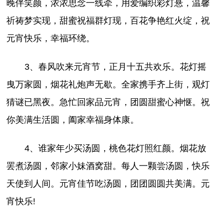
晚伴笑颜，浓浓思念一线牵，用爱编织彩灯悬，温馨
祈祷梦实现，甜蜜祝福群灯现，百花争艳红火绽，祝
元宵快乐，幸福环绕。
3、春风吹来元宵节，正月十五共欢乐。花灯摇
曳万家圆，烟花礼炮声无歇。全家携手齐上街，观灯
猜谜已黑夜。急忙回家品元宵，团圆甜蜜心神惬。祝
你美满生活圆，阖家幸福身体康。
4、谁家年少买汤圆，桃色花灯照红颜。烟花放
罢煮汤圆，邻家小妹酒窝甜。每人一颗尝汤圆，快乐
天使到人间。元宵佳节吃汤圆，团团圆圆共美满。元
宵快乐!