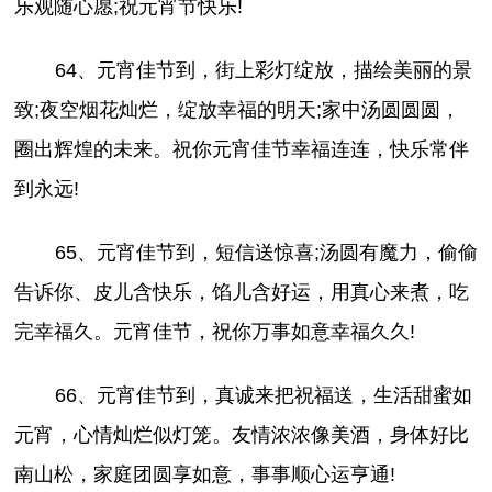
乐观随心愿;祝元宵节快乐!
64、元宵佳节到，街上彩灯绽放，描绘美丽的景
致;夜空烟花灿烂，绽放幸福的明天;家中汤圆圆圆，
圈出辉煌的未来。祝你元宵佳节幸福连连，快乐常伴
到永远!
65、元宵佳节到，短信送惊喜;汤圆有魔力，偷偷
告诉你、皮儿含快乐，馅儿含好运，用真心来煮，吃
完幸福久。元宵佳节，祝你万事如意幸福久久!
66、元宵佳节到，真诚来把祝福送，生活甜蜜如
元宵，心情灿烂似灯笼。友情浓浓像美酒，身体好比
南山松，家庭团圆享如意，事事顺心运亨通!