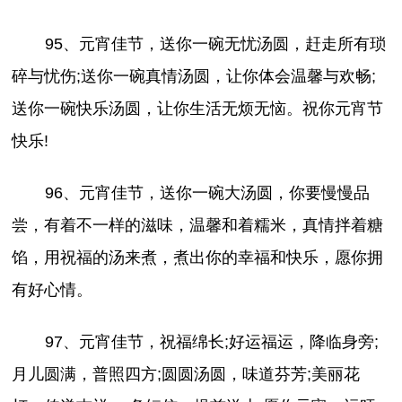
95、元宵佳节，送你一碗无忧汤圆，赶走所有琐
碎与忧伤;送你一碗真情汤圆，让你体会温馨与欢畅;
送你一碗快乐汤圆，让你生活无烦无恼。祝你元宵节
快乐!
96、元宵佳节，送你一碗大汤圆，你要慢慢品
尝，有着不一样的滋味，温馨和着糯米，真情拌着糖
馅，用祝福的汤来煮，煮出你的幸福和快乐，愿你拥
有好心情。
97、元宵佳节，祝福绵长;好运福运，降临身旁;
月儿圆满，普照四方;圆圆汤圆，味道芬芳;美丽花