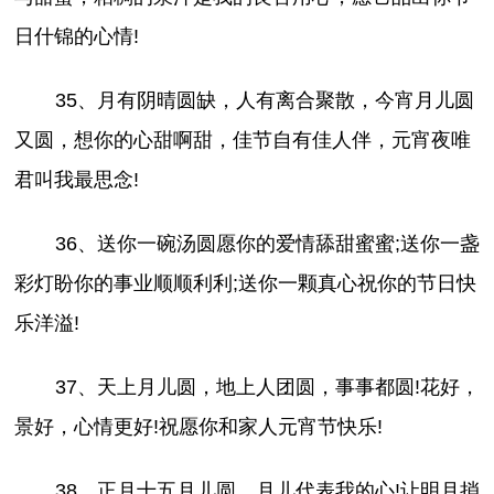
日什锦的心情!
35、月有阴晴圆缺，人有离合聚散，今宵月儿圆
又圆，想你的心甜啊甜，佳节自有佳人伴，元宵夜唯
君叫我最思念!
36、送你一碗汤圆愿你的爱情舔甜蜜蜜;送你一盏
彩灯盼你的事业顺顺利利;送你一颗真心祝你的节日快
乐洋溢!
37、天上月儿圆，地上人团圆，事事都圆!花好，
景好，心情更好!祝愿你和家人元宵节快乐!
38、正月十五月儿圆，月儿代表我的心!让明月捎