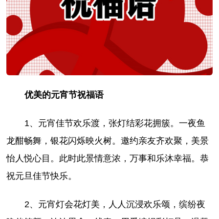
优美的元宵节祝福语
1、元宵佳节欢乐渡，张灯结彩花拥簇。一夜鱼
龙酣畅舞，银花闪烁映火树。邀约亲友齐欢聚，美景
怡人悦心目。此时此景情意浓，万事和乐沐幸福。恭
祝元旦佳节快乐。
2、元宵灯会花灯美，人人沉浸欢乐颂，缤纷夜