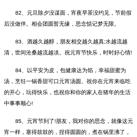
82、元旦除夕没谋面，宵夜早茶没约见，节前假
后没做伴。相会团圆暂无缘，思念惦记梦无限。
83、酒越久越醇，朋友相交越久越真;水越流越
清，世间沧桑越流越淡。祝元宵节快乐，时时好心情!
84、以平安为皮，包健康达为馅，幸福甜蜜为
汤，烹饪一锅香甜可口元宵汤圆。祝你在元宵来临吃
的开心，玩得快乐，也祝你和你的家人在猪年的生活
中事事顺心!
85、元宵节到了!朋友，我对你的思念，就像这元
宵一样，塞得鼓鼓的，捏得圆圆的，煮在锅里沸了，