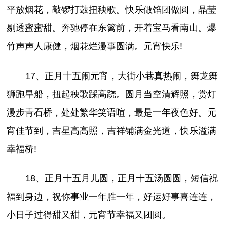
平放烟花，敲锣打鼓扭秧歌。快乐做馅团做圆，晶莹
剔透蜜蜜甜。奔驰停在东篱前，开着宝马看南山。爆
竹声声人康健，烟花烂漫事圆满。元宵快乐!
17、正月十五闹元宵，大街小巷真热闹，舞龙舞
狮跑旱船，扭起秧歌踩高跷。圆月当空清辉照，赏灯
漫步青石桥，处处繁华笑语喧，最是一年夜色好。元
宵佳节到，吉星高高照，吉祥铺满金光道，快乐溢满
幸福桥!
18、正月十五月儿圆，正月十五汤圆圆，短信祝
福到身边，祝你事业一年胜一年，好运好事喜连连，
小日子过得甜又甜，元宵节幸福又团圆。