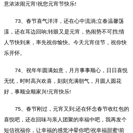
意浓浓闹元宵!祝您元宵节快乐!
73、春节喜气洋洋，还在心中流淌;立春温馨荡
漾，还在耳边回响;转眼又是元宵，热闹势不可挡;情
人节快到来，率先祝你愉快。今天元宵佳节，祝你快
乐开怀。
74、祝年年圆满如意，月月事事顺心，日日喜悦
无忧，时时高兴欢喜，刻刻充满朝气，月圆人圆花
好，事顺业顺家兴!元宵快乐!
75、春节刚过，元宵又到;还在怀念春节收红包的
喜悦吧，还在回味与亲人团聚的幸福中吧，我再发个
短信祝福你，让幸福的感觉冲晕你吧!祝幸福甜蜜!前