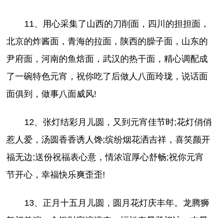
11、用心采集了山西的刀削面，四川的担担面，
北京的炸酱面，青海的拉面，陕西的臊子面，山东的
尹府面，河南的鱼焙面，武汉的热干面，精心调配成
了一碗特色元宵，祝你吃了后做人八面玲珑，说话面
面俱到，做事八面威风!
12、张灯结彩月儿圆，又到元宵佳节时;花灯俏俏
惹人爱，汤圆香香诱人馋;缤纷烟花洒吉祥，喜笑颜开
福无边;送份祝福表心意，情浓谊厚心舒畅;祝你元宵
节开心，幸福快乐爽歪歪!
13、正月十五月儿圆，圆月花灯庆丰年。龙腾狮