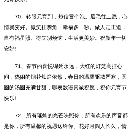
70、转眼元宵到，短信冒个泡。眉毛往上翘，心
情就变好。微笑挂嘴角，幸福多一秒。做人走正道，
自有福星照。得失别烦恼，生活更美妙。祝新年一切
安好!
71、春节的喜悦绵延永远，大红的灯笼高挂心
间，热闹的烟花灿烂依然，春日的温馨驱散严寒，圆
圆的汤圆充满甘甜，聊表数语真诚祝愿，祝你元宵节
快乐!
72、所有璀灿的光芒映照你，所有欢乐的声音都
是你，所有温馨的祝愿送给你、花好月圆人长久，情