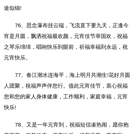
途似锦!
76、思念瀑布挂云端，飞流直下要九天，正逢今
宵是月圆，飘洒祝福最欢颜，元宵佳节举国欢，祝福
之琴乐绵绵，唱响快乐到眼前，祈福幸福到永远，祝
元宵快乐。
77、春江潮水连海平，海上明月共潮生!花好月圆
人团聚，祝福声声伴您行。值此元宵佳节，衷心祝福
您和您的家人身体健康，工作顺利，家庭幸福，元宵
快乐!
78、又是一年元宵到，祝福短信凑热闹，愿你抱