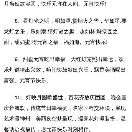
月当然故乡圆，快乐元宵在人间。元宵快乐!
8、看灯光之明，明如昼;赏烟火之华，华如星;耍
龙灯之乐，乐如潮;猜灯谜之趣，趣如林;味汤圆之
甜，甜如蜜;得元宵之福，福如海。元宵快乐!
9、甜蜜元宵吃出幸福，大红灯笼照出幸运，欢
乐灯谜猜出兴致，喧闹锣鼓敲出兴旺，飘香美酒喝出
富强。元宵节快乐。
10、灯映月圆歌盛世，百花齐放庆团圆，晚会喜
庆音舞欢，传统节日幸福赞，名家国粹交相映，展现
艺术暖神州，美丽夜空梦呈现，漂亮花灯添装扮，温
馨话语祝福传，愿元宵快乐时刻相伴。