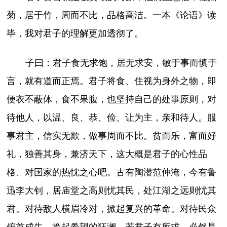
菊，居于竹，周而不比，品格高洁。一本《论语》读
毕，我对君子的理解更加透彻了。
子曰：君子食无求饱，居无求安，敏于事而慎于
言，就有道而正焉。君子将食、住视为身外之物，即
便衣不蔽体，食不果腹，也坚持自己的处事原则，对
待他人，以温、良、恭、俭、让为主，亲和待人。服
事君主，信实无欺，做事周而不比。贫而乐，富而好
礼，独善其身，兼济天下，这大概是君子的心性品
格、对国家的热忱之心吧。古有陶潜范仲淹，今有鲁
迅李大钊，居庙堂之高则忧其民，处江湖之远则忧其
君。对待敌人横眉冷对，掀起复兴的革命。对待民众
俯首成牛，挽起希望的狂澜。若君子有所求，必然是