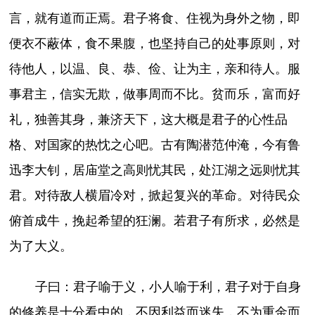
言，就有道而正焉。君子将食、住视为身外之物，即
便衣不蔽体，食不果腹，也坚持自己的处事原则，对
待他人，以温、良、恭、俭、让为主，亲和待人。服
事君主，信实无欺，做事周而不比。贫而乐，富而好
礼，独善其身，兼济天下，这大概是君子的心性品
格、对国家的热忱之心吧。古有陶潜范仲淹，今有鲁
迅李大钊，居庙堂之高则忧其民，处江湖之远则忧其
君。对待敌人横眉冷对，掀起复兴的革命。对待民众
俯首成牛，挽起希望的狂澜。若君子有所求，必然是
为了大义。
子曰：君子喻于义，小人喻于利，君子对于自身
的修养是十分看中的，不因利益而迷失，不为重金而