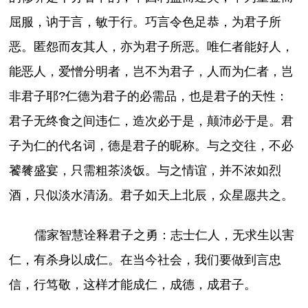
屈服，讷于言，敏于行。巧言令色足恭，为君子所
恶。匿怨而友其人，亦为君子所恶。唯仁者能好人，
能恶人，爱憎分明者，岂不为君子，人而为仁者，岂
非君子耶?仁德为君子的必需品，也是君子的天性：
君子无终食之间违仁，造次必于是，颠沛必于是。君
子为仁的代名词，德是君子的昵称。与之交往，不必
饕餮盛宴，只需粗茶淡饭。与之情谊，并不浓如烈
酒，只似淡水清汤。君子如天上北辰，众星愿共之。
儒家智慧诠释君子之勇：志士仁人，无求生以害
仁，有杀身以成仁。在当今社会，我们要做到言忠
信，行笃敬，这样才能成仁，成德，成君子。