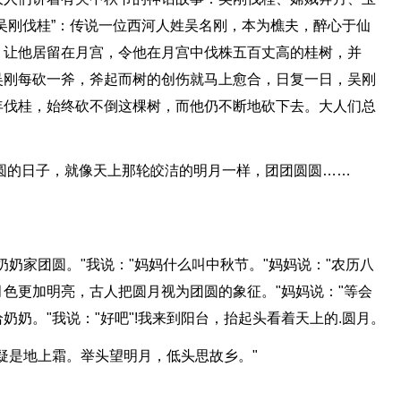
吴刚伐桂”：传说一位西河人姓吴名刚，本为樵夫，醉心于仙
，让他居留在月宫，令他在月宫中伐株五百丈高的桂树，并
吴刚每砍一斧，斧起而树的创伤就马上愈合，日复一日，吴刚
年伐桂，始终砍不倒这棵树，而他仍不断地砍下去。大人们总
圆的日子，就像天上那轮皎洁的明月一样，团团圆圆……
奶奶家团圆。"我说："妈妈什么叫中秋节。"妈妈说："农历八
色更加明亮，古人把圆月视为团圆的象征。"妈妈说："等会
奶。"我说："好吧"!我来到阳台，抬起头看着天上的.圆月。
疑是地上霜。举头望明月，低头思故乡。"