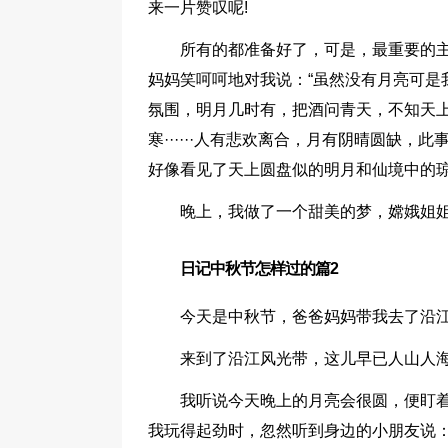
来一片赞叹呢!
所有的都准备好了，可是，最重要的
妈妈笑呵呵地对我说：“虽然没有月亮可是
氛围，明月几时有，把酒问青天，不知天
寒······人有悲欢离合，月有阴晴圆缺
好像看见了天上圆盘似的明月和仙境中的
晚上，我做了一个甜美的梦，嫦娥姐姐
日记中秋节怎样过的篇2
今天是中秋节，爸爸妈妈带我去了沿
来到了沿江风光带，这儿早已人山人
我听说今天晚上的月亮会很圆，便盯
我玩得起劲时，忽然听到身边的小朋友说：