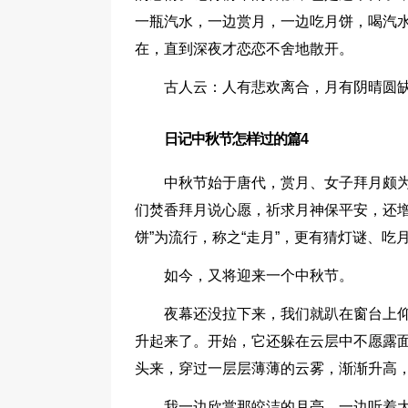
一瓶汽水，一边赏月，一边吃月饼，喝汽
在，直到深夜才恋恋不舍地散开。
古人云：人有悲欢离合，月有阴晴圆
日记中秋节怎样过的篇4
中秋节始于唐代，赏月、女子拜月颇
们焚香拜月说心愿，祈求月神保平安，还增
饼”为流行，称之“走月”，更有猜灯谜、
如今，又将迎来一个中秋节。
夜幕还没拉下来，我们就趴在窗台上
升起来了。开始，它还躲在云层中不愿露
头来，穿过一层层薄薄的云雾，渐渐升高
我一边欣赏那皎洁的月亮，一边听着