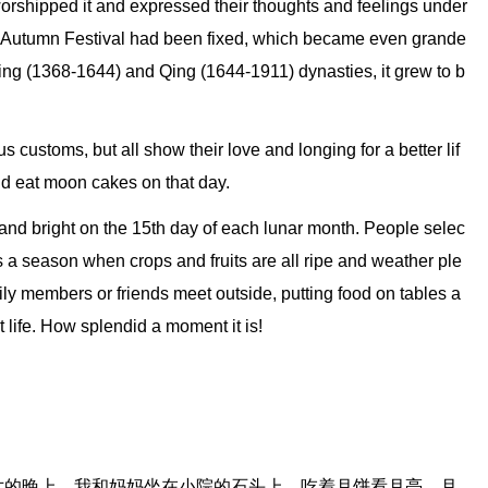
 worshipped it and expressed their thoughts and feelings under
id-Autumn Festival had been fixed, which became even grande
ing (1368-1644) and Qing (1644-1911) dynasties, it grew to b
s customs, but all show their love and longing for a better lif
nd eat moon cakes on that day.
nd bright on the 15th day of each lunar month. People selec
s a season when crops and fruits are all ripe and weather ple
ily members or friends meet outside, putting food on tables a
t life. How splendid a moment it is!
六的晚上，我和妈妈坐在小院的石头上，吃着月饼看月亮，月