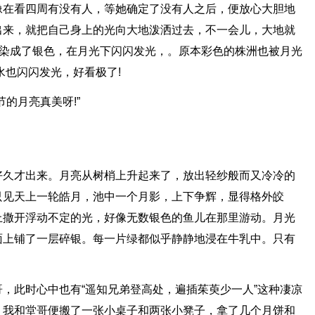
像在看四周有没有人，等她确定了没有人之后，便放心大胆地
出来，就把自己身上的光向大地泼洒过去，不一会儿，大地就
”染成了银色，在月光下闪闪发光，。原本彩色的株洲也被月光
水也闪闪发光，好看极了!
的月亮真美呀!”
好久才出来。月亮从树梢上升起来了，放出轻纱般而又冷冷的
只见天上一轮皓月，池中一个月影，上下争辉，显得格外皎
上撒开浮动不定的光，好像无数银色的鱼儿在那里游动。月光
面上铺了一层碎银。每一片绿都似乎静静地浸在牛乳中。只有
，此时心中也有“遥知兄弟登高处，遍插茱萸少一人”这种凄凉
，我和堂哥便搬了一张小桌子和两张小凳子，拿了几个月饼和