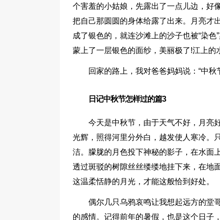
个害羞的小姑娘，先露出了一点儿边，好
把自己那圆圆的身体给露了出来。月亮才
成了银色的，就连沙滩上的沙子也被“染色
蒙上了一层银色的面纱，美丽极了!江上的
回家的路上，我对爸爸妈妈说：“中秋节
日记中秋节怎样过的篇3
今天是中秋节，由于天气不好，月亮
光辉，照得河里分外白，越发使人寒冷。
洁。朦胧的月色投下神秘的影子，在水面
透过斑驳的树隙丝丝缕缕地挂下来，在地
这温柔恬静的月光，才能这般恰到好处。
偶尔几只乌鸦哀鸣让我想起远方的堂哥
的感情。记得前年的暑假，也是这个日子