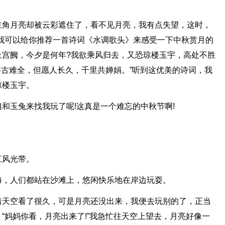
主角月亮却被云彩遮住了，看不见月亮，我有点失望，这时，
我可以给你推荐一首诗词《水调歌头》来感受一下中秋赏月的
上宫阙，今夕是何年?我欲乘风归去，又恐琼楼玉宇，高处不胜
，此事古难全，但愿人长久，千里共婵娟。”听到这优美的诗词，我
琼楼玉宇。
和玉兔来找我玩了呢!这真是一个难忘的中秋节啊!
江风光带。
海，人们都站在沙滩上，悠闲快乐地在岸边玩耍。
着天空看了很久，可是月亮还没出来，我便去玩别的了，正当
“妈妈你看，月亮出来了!”我急忙往天空上望去，月亮好像一