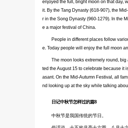
enjoyed the full, bright moon on that day,
it. By the Tang Dynasty (618-907), the M
r in the Song Dynasty (960-1279). In the M
e a major festival of China.
People in different places follow variou
e. Today people will enjoy the full moon a
The moon looks extremely round, big a
ted the August 15 to celebrate because it i
asant. On the Mid-Autumn Festival, all fam
nd looking up at the sky while talking abou
日记中秋节怎样过的篇8
中秋节是我国传统的节日。
俗话说，十五的月亮十六圆。八月十