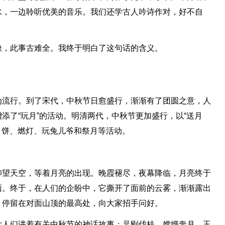
水，一边聆听优美的音乐。我们还学古人吟诗作对，好不自
缺，此事古难全。我终于明白了这句话的含义。
为流行。到了宋代，中秋节日愈盛行，渐渐有了团圆之意，人
添了“玩月”的活动。明清两代，中秋节更加盛行，以“送月
吃月饼、燃灯、玩兔儿爷和祭月等活动。
仰望天空，等着月亮的出现。晚霞褪尽，夜幕降临，月亮终于
面。终于，在人们的企盼中，它撕开了面前的云雾，渐渐露出
，停留在对面山顶的最高处，向大家招手问好。
大人们讲着有关中秋节的神话故事：吴刚伐桂、嫦娥奔月、玉