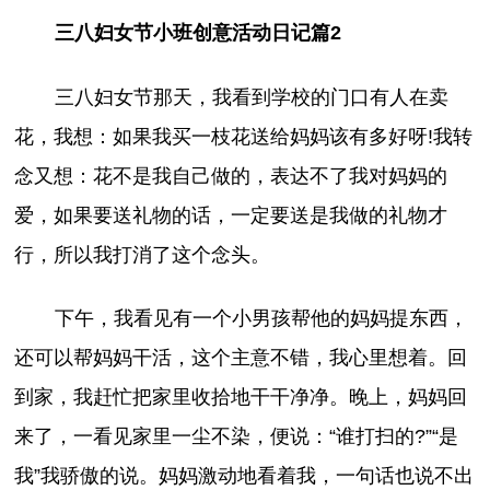
三八妇女节小班创意活动日记篇2
三八妇女节那天，我看到学校的门口有人在卖
花，我想：如果我买一枝花送给妈妈该有多好呀!我转
念又想：花不是我自己做的，表达不了我对妈妈的
爱，如果要送礼物的话，一定要送是我做的礼物才
行，所以我打消了这个念头。
下午，我看见有一个小男孩帮他的妈妈提东西，
还可以帮妈妈干活，这个主意不错，我心里想着。回
到家，我赶忙把家里收拾地干干净净。晚上，妈妈回
来了，一看见家里一尘不染，便说：“谁打扫的?”“是
我”我骄傲的说。妈妈激动地看着我，一句话也说不出