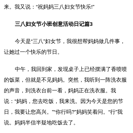
来。我又说：“祝妈妈三八妇女节快乐!”
三八妇女节小班创意活动日记篇3
今天是“三八”妇女节，我很想帮妈妈做几件事，
让她过一个快乐的节日。
中午，我回到家，发现桌子上已经摆满了香喷喷
的饭菜，但就是不见妈妈。突然，我听到一阵洗衣服
的声音，到洗衣台前一看，妈妈正在洗衣服。我
说：“妈妈，您去吃饭，我来洗。因为今天是您的节
日，我要让您高兴。”“你行吗?”妈妈笑着问。“行”我
说。妈妈半信半疑地吃饭去了。