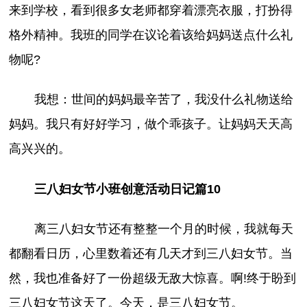
来到学校，看到很多女老师都穿着漂亮衣服，打扮得
格外精神。我班的同学在议论着该给妈妈送点什么礼
物呢?
我想：世间的妈妈最辛苦了，我没什么礼物送给
妈妈。我只有好好学习，做个乖孩子。让妈妈天天高
高兴兴的。
三八妇女节小班创意活动日记篇10
离三八妇女节还有整整一个月的时候，我就每天
都翻看日历，心里数着还有几天才到三八妇女节。当
然，我也准备好了一份超级无敌大惊喜。啊!终于盼到
三八妇女节这天了。今天，是三八妇女节。