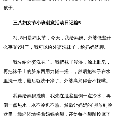
孩子。
三八妇女节小班创意活动日记篇5
3月8日是妇女节，今天，我给妈妈、外婆做些什
么事呢?对了，我可以给外婆洗袜子，给妈妈洗脚。
我先给外婆洗袜子。我把袜子浸湿，涂上肥皂，
再把袜子上的脏东西用力搓一搓，，然后把袜子在水
里洗一洗，最后就洗干净了。外婆高兴得合不拢嘴。
我再给妈妈洗脚。我先在脸盆里倒一点冷水，再
倒一点热水，水不冷也不热。然后让妈妈的`脚放到脸
盆里，我轻轻地搓着妈妈的脚，还给每个脚趾按摩了