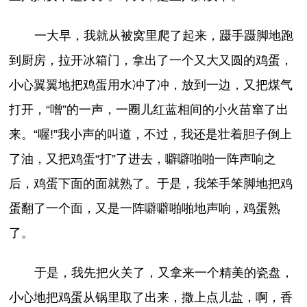
一大早，我就从被窝里爬了起来，蹑手蹑脚地跑
到厨房，拉开冰箱门，拿出了一个又大又圆的鸡蛋，
小心翼翼地把鸡蛋用水冲了冲，放到一边，又把煤气
打开，“噌”的一声，一圈儿红蓝相间的小火苗窜了出
来。“喔!”我小声的叫道，不过，我还是壮着胆子倒上
了油，又把鸡蛋“打”了进去，噼噼啪啪一阵声响之
后，鸡蛋下面的面就熟了。于是，我笨手笨脚地把鸡
蛋翻了一个面，又是一阵噼噼啪啪地声响，鸡蛋熟
了。
于是，我先把火关了，又拿来一个精美的瓷盘，
小心地把鸡蛋从锅里取了出来，撒上点儿盐，啊，香