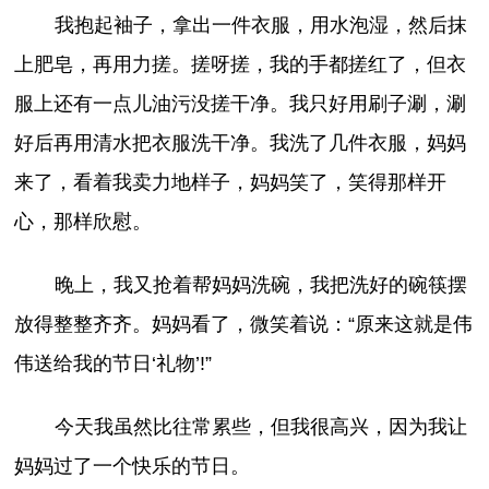
我抱起袖子，拿出一件衣服，用水泡湿，然后抹
上肥皂，再用力搓。搓呀搓，我的手都搓红了，但衣
服上还有一点儿油污没搓干净。我只好用刷子涮，涮
好后再用清水把衣服洗干净。我洗了几件衣服，妈妈
来了，看着我卖力地样子，妈妈笑了，笑得那样开
心，那样欣慰。
晚上，我又抢着帮妈妈洗碗，我把洗好的碗筷摆
放得整整齐齐。妈妈看了，微笑着说：“原来这就是伟
伟送给我的节日‘礼物’!”
今天我虽然比往常累些，但我很高兴，因为我让
妈妈过了一个快乐的节日。