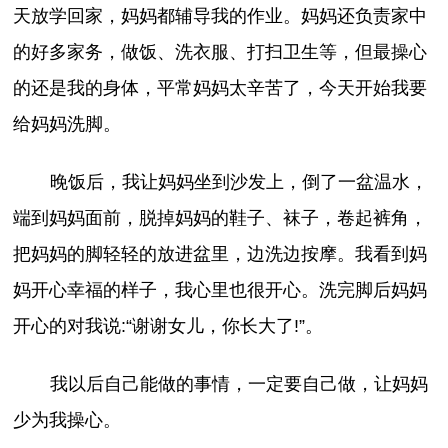
天放学回家，妈妈都辅导我的作业。妈妈还负责家中
的好多家务，做饭、洗衣服、打扫卫生等，但最操心
的还是我的身体，平常妈妈太辛苦了，今天开始我要
给妈妈洗脚。
晚饭后，我让妈妈坐到沙发上，倒了一盆温水，
端到妈妈面前，脱掉妈妈的鞋子、袜子，卷起裤角，
把妈妈的脚轻轻的放进盆里，边洗边按摩。我看到妈
妈开心幸福的样子，我心里也很开心。洗完脚后妈妈
开心的对我说:“谢谢女儿，你长大了!”。
我以后自己能做的事情，一定要自己做，让妈妈
少为我操心。