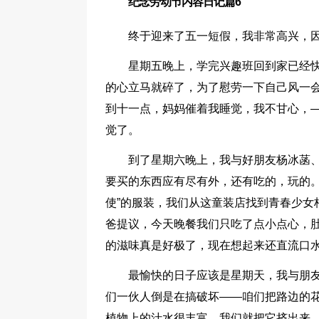
纪念劳动节内容日记篇6
终于迎来了五一短假，我非常高兴，因
星期五晚上，学完兴趣班回到家已经
的心立马就碎了，为了慰劳一下自己风一
到十一点，妈妈催着我睡觉，我不甘心，
觉了。
到了星期六晚上，我与好朋友杨冰菡
要买的东西应有尽有外，还有吃的，玩的。
使”的服装，我们从这童装店找到青春少女
爸提议，今天晚餐我们只吃了点小点心，
的滋味真是好极了，现在想起来还直流口
最愉快的日子应该是星期天，我与朋
们一伙人倒是在搞破坏——咱们把路边的花
植物上的汁水很丰富，我们就把它挤出来，