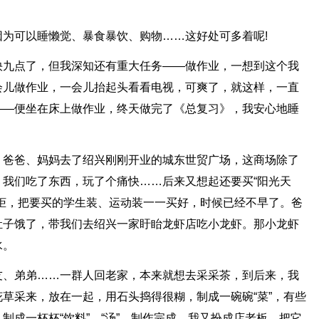
为可以睡懒觉、暴食暴饮、购物……这好处可多着呢!
快九点了，但我深知还有重大任务——做作业，一想到这个我
会儿做作业，一会儿抬起头看看电视，可爽了，就这样，一直
——便坐在床上做作业，终天做完了《总复习》，我安心地睡
、爸爸、妈妈去了绍兴刚刚开业的城东世贸广场，这商场除了
我们吃了东西，玩了个痛快……后来又想起还要买“阳光天
柜，把要买的学生装、运动装一一买好，时候已经不早了。爸
肚子饿了，带我们去绍兴一家盱眙龙虾店吃小龙虾。那小龙虾
水。
友、弟弟……一群人回老家，本来就想去采采茶，到后来，我
草采来，放在一起，用石头捣得很糊，制成一碗碗“菜”，有些
制成一杯杯“饮料”，“汤”，制作完成，我又扮成店老板，把它