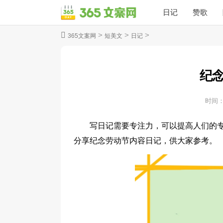
日记
赞歌
>
>
>
365文案网
短美文
日记
纪
时间
写日记需要专注力，可以提高人们的
分享纪念劳动节内容日记，供大家参考。