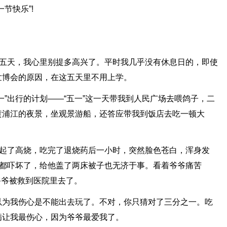
节快乐”!
假五天，我心里别提多高兴了。平时我几乎没有休息日的，即使
世博会的原因，在这五天里不用上学。
一”出行的计划——“五一”这一天带我到人民广场去喂鸽子，二
黄浦江的夜景，坐观景游船，还答应带我到饭店去吃一顿大
发起了高烧，吃完了退烧药后一小时，突然脸色苍白，浑身发
人都吓坏了，给他盖了两床被子也无济于事。看着爷爷痛苦
爷爷被救到医院里去了。
以为我伤心是不能出去玩了。不对，你只猜对了三分之一。吃
病让我最伤心，因为爷爷最爱我了。