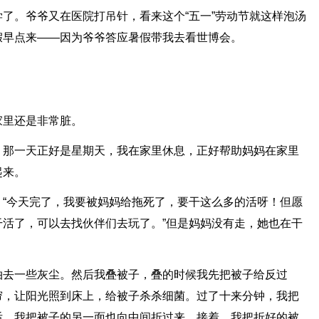
了。爷爷又在医院打吊针，看来这个“五一”劳动节就这样泡汤
假早点来——因为爷爷答应暑假带我去看世博会。
家里还是非常脏。
。那一天正好是星期天，我在家里休息，正好帮助妈妈在家里
起来。
“今天完了，我要被妈妈给拖死了，要干这么多的活呀！但愿
活了，可以去找伙伴们去玩了。”但是妈妈没有走，她也在干
拍去一些灰尘。然后我叠被子，叠的时候我先把被子给反过
帘，让阳光照到床上，给被子杀杀细菌。过了十来分钟，我把
后，我把被子的另一面也向中间折过来，接着，我把折好的被