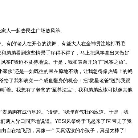
全家人一起去民生广场放风筝。
。有的'老人在开心的跳舞，有些大人在全神贯注地打羽毛
我和弟弟看到这些情景手痒得不得了，马上把风筝拿出来做好
放风筝!”我迫不及待地说。于是，我和表弟开始了“风筝之旅”。
小家伙”还是一如既往的呆在原地不动，让我急得像热锅上的蚂
爷给了我和表弟一个咸鱼翻身的机会：把“救星老爸”送到我跟
听着。我想有了老爸的“至尊法宝”，我和弟弟应该可以像其他
?”表弟胸有成竹地说。“没错。”我理直气壮的应道。于是，我
我们两人异口同声地说道。YES!风筝终于飞起来了!它带走了我
由自在地飞翔，真像一个天真活泼的小孩子，真是太棒了!