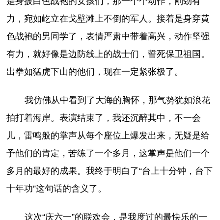
是身披白色战袍的女孩们，那一个个动作，刚劲有
力，宛如屹立在戈壁滩上不倒的军人。接着是身穿黄
色战袍的男同学了，表情严肃中带着高兴，动作坚强
有力，就好像是边防线上的战士们，誓死保卫祖国。
出拳如猛虎下山的他们，现在一定紧张极了。
我仿佛从中看到了大海的胸怀，那气势犹如浪花
拍打着海岸。表演结束了，我还沉醉其中，不一会
儿，雷鸣般的掌声从每个座位上爆发出来，无疑是给
予他们的肯定，苦练了一个多月，这掌声是他们一个
多月的最好的成果。我终于明白了“台上十分钟，台下
十年功”这句话的含义了。
这次“庆六一”的联欢会，是我度过的最快乐的一