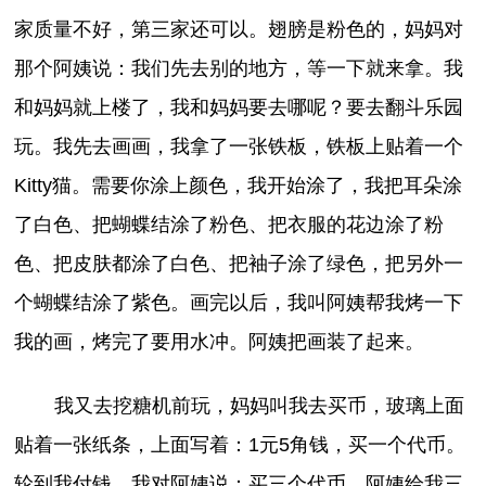
家质量不好，第三家还可以。翅膀是粉色的，妈妈对
那个阿姨说：我们先去别的地方，等一下就来拿。我
和妈妈就上楼了，我和妈妈要去哪呢？要去翻斗乐园
玩。我先去画画，我拿了一张铁板，铁板上贴着一个
Kitty猫。需要你涂上颜色，我开始涂了，我把耳朵涂
了白色、把蝴蝶结涂了粉色、把衣服的花边涂了粉
色、把皮肤都涂了白色、把袖子涂了绿色，把另外一
个蝴蝶结涂了紫色。画完以后，我叫阿姨帮我烤一下
我的画，烤完了要用水冲。阿姨把画装了起来。
我又去挖糖机前玩，妈妈叫我去买币，玻璃上面
贴着一张纸条，上面写着：1元5角钱，买一个代币。
轮到我付钱，我对阿姨说：买三个代币。阿姨给我三