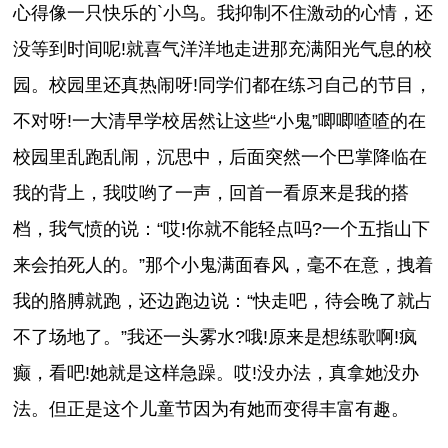
心得像一只快乐的`小鸟。我抑制不住激动的心情，还
没等到时间呢!就喜气洋洋地走进那充满阳光气息的校
园。校园里还真热闹呀!同学们都在练习自己的节目，
不对呀!一大清早学校居然让这些“小鬼”唧唧喳喳的在
校园里乱跑乱闹，沉思中，后面突然一个巴掌降临在
我的背上，我哎哟了一声，回首一看原来是我的搭
档，我气愤的说：“哎!你就不能轻点吗?一个五指山下
来会拍死人的。”那个小鬼满面春风，毫不在意，拽着
我的胳膊就跑，还边跑边说：“快走吧，待会晚了就占
不了场地了。”我还一头雾水?哦!原来是想练歌啊!疯
癫，看吧!她就是这样急躁。哎!没办法，真拿她没办
法。但正是这个儿童节因为有她而变得丰富有趣。