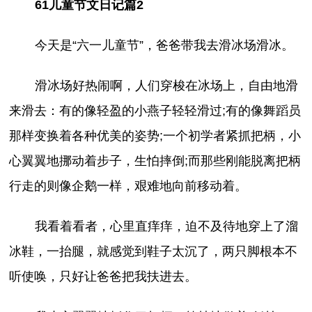
61儿童节文日记篇2
今天是“六一儿童节”，爸爸带我去滑冰场滑冰。
滑冰场好热闹啊，人们穿梭在冰场上，自由地滑
来滑去：有的像轻盈的小燕子轻轻滑过;有的像舞蹈员
那样变换着各种优美的姿势;一个初学者紧抓把柄，小
心翼翼地挪动着步子，生怕摔倒;而那些刚能脱离把柄
行走的则像企鹅一样，艰难地向前移动着。
我看着看者，心里直痒痒，迫不及待地穿上了溜
冰鞋，一抬腿，就感觉到鞋子太沉了，两只脚根本不
听使唤，只好让爸爸把我扶进去。