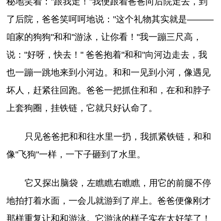
秘地笑着："跟我走！"我便跟着爸爸向后院走去，到
了后院，爸爸笑呵呵地说："这个礼物其实就是———
咱家的狗狗"和和"游泳，让你看！"我一蹦三尺高，
说："好呀，快去！" 爸爸抱着"和和"向河边走去，我
也一蹦一跳地来到小河边。和和一见到小河，像遇见
坏人，赶紧往回跑。爸爸一把抓住和和，在和和脖子
上套狗圈，挂铁链，它就只好认命了。
只见爸爸把和和往水里一扔，我抓紧铁链，和和
像"飞狗"一样，一下子砸到了水里。
它又探出脑袋，左瞧瞧右瞧瞧，用它的前腿不停
地拍打着水面，一会儿就游到了岸上。爸爸便像刚才
那样重复让和和游泳。它游泳的样子实在太好笑了！