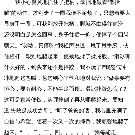
我小心翼翼地抓住了把柄，笨拙地做着“低抬
腿”的动作。才刚走了一圈我便不耐烦了，只想着要大
显身手一番，可我刚放开把柄，脚就不由得往前滑，
还没明白是怎么回事，身子往后一仰，便摔了个四脚
朝天。“诶呦，真疼呀!”我轻声说道，甩了甩手腕，扶
住栏杆，艰难地爬起来，使劲地揉了揉屁股。“滑冰有
什么好的，到头来还不是摔跤，我不玩了!”我怒气冲
冲地向爸爸喊，爸爸则心平气和地对我说：“做事要有
恒心，要有耐心，不能半途而废。滑冰摔跤怎么了?
这可是家常便饭，从哪摔倒了再从哪爬起来。要知
道‘失败是成功之母’。”听了爸爸的话，我心里充满了
自信与希望。随着一次又一次的摔倒，我顽强地爬了
起来。“一、二、三、四。。。。。。”我每能走一