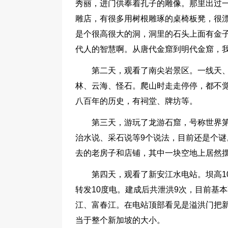
秀丽，进门供奉着孔子的雕像。那里出过
雕店，有很多用树根雕琢的桌椅板凳，很
是个很高很大的洞，洞里的石头上面有金
代人的智慧啊。从唐代金窟到明代金窟，
第二天，观看了南尖岩景区。一线天
林、云海、怪石。爬山时走走停停，都不
八百年的历史，有祠堂、牌坊等。
第三天，游玩了龙游石窟，号称世界
治水说、采石说等9个说法，目前还是个
去的老房子和店铺，其中一块空地上居然
第四天，观看了新安江水电站。坝高10
转发10度电。建成后共泄洪9次，目前基
江、富春江。在电站顶部看见是溢洪门把新
当于整个新加坡的大小。