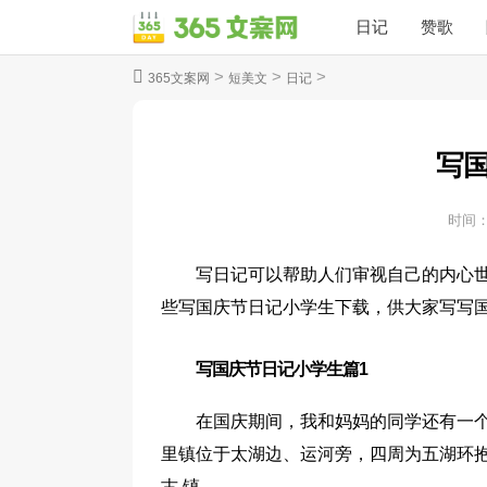
日记
赞歌
>
>
>
365文案网
短美文
日记
写
时间
写日记可以帮助人们审视自己的内心
些写国庆节日记小学生下载，供大家写写
写国庆节日记小学生篇1
在国庆期间，我和妈妈的同学还有一个
里镇位于太湖边、运河旁，四周为五湖环抱
古 镇。