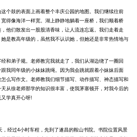
为这个鼓的表面上画着整个丰庆公园的地图。我们继续往前
，宽得像海洋一样宽。湖上静静地躺着一座桥，我们顺着桥
涟，他们散发出一股股清香味，让人流连忘返。我们走着走
。她是教高年级的，虽然我不认识她，但她还是非常热情地与
字经和弟子规。老师教完我就走了，我们从湖边绕了一圈回
个跟我同年级的小妹妹跳绳。因为我会跳就跟着小妹妹后面
教怎么写作文。老师教我们细节描写、动作描写、神态描写和
今天从徐老师那学的知识很丰富，使我茅塞顿开，对我今后的
又学真开心呀!
一天，经过4小时车程，先到了遂昌的鞍山书院。书院位置风景