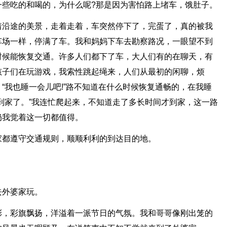
一些吃的和喝的，为什么呢?那是因为害怕路上堵车，饿肚子。
着沿途的美景，走着走着，车突然停下了，完蛋了，真的被我
车场一样，停满了车。我和妈妈下车去勘察路况，一眼望不到
时候能恢复交通。许多人们都下了车，大人们有的在聊天，有
孩子们在玩游戏，我索性跳起绳来，人们从最初的闲聊，烦
“我也睡一会儿吧!”路不知道在什么时候恢复通畅的，在我睡
到家了。”我连忙爬起来，不知道走了多长时间才到家，这一路
奶我觉着这一切都值得。
家都遵守交通规则，顺顺利利的到达目的地。
去外婆家玩。
彩，彩旗飘扬，洋溢着一派节日的气氛。我和哥哥像刚出笼的