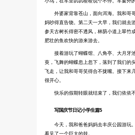
小鸟，在车里叽叽喳喳说个不停。车窗外
外婆家背靠苍山，面向洱海。我和哥
妈吵得直告饶。第二天一大早，我们就去
参天古树长得密不透风，林荫小道上翠竹
肥壮的鱼欢快的游来游去。
接着游玩了蝴蝶馆、八角亭、大月牙
萸，飞舞的蝴蝶忽上忽下，落到了我们的
飞走，让我和哥哥笑得合不拢嘴。接下来
很开心。
快乐的假期转眼就结束了，我们依依
写国庆节日记小学生篇5
今天，我和爸爸妈妈去丰庆公园游玩
看见了一个巨大的鼓。