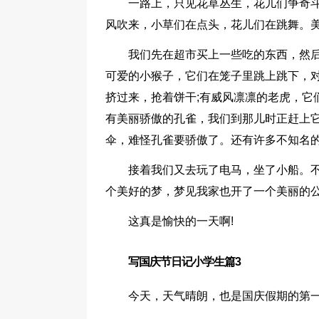
一路上，只见花草丛生，花儿们争奇
风吹来，小草们在点头，花儿们在跳舞。
我们先在超市买上一些吃的东西，然
可爱的小猴子，它们在笼子里跳上跳下，
挤过来，抢着饼干;有威风凛凛的老虎，它
有美丽骄傲的孔雀，我们到那儿时正赶上
伞，难怪孔雀要骄傲了。还有许多不知名的
接着我们又去玩了电马，坐了小船。
个美好的梦，梦见我家也开了一个美丽的
这真是愉快的一天啊!
写国庆节日记小学生篇3
今天，天气晴朗，也是国庆假期的第