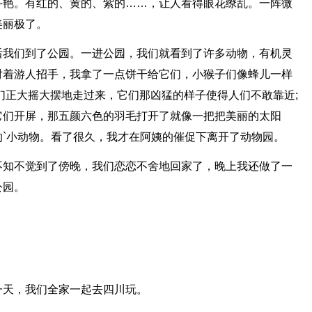
斗艳。有红的、黄的、紫的……，让人看得眼花缭乱。一阵微
美丽极了。
后我们到了公园。一进公园，我们就看到了许多动物，有机灵
对着游人招手，我拿了一点饼干给它们，小猴子们像蜂儿一样
们正大摇大摆地走过来，它们那凶猛的样子使得人们不敢靠近;
它们开屏，那五颜六色的羽毛打开了就像一把把美丽的太阳
`小动物。看了很久，我才在阿姨的催促下离开了动物园。
不知不觉到了傍晚，我们恋恋不舍地回家了，晚上我还做了一
公园。
一天，我们全家一起去四川玩。