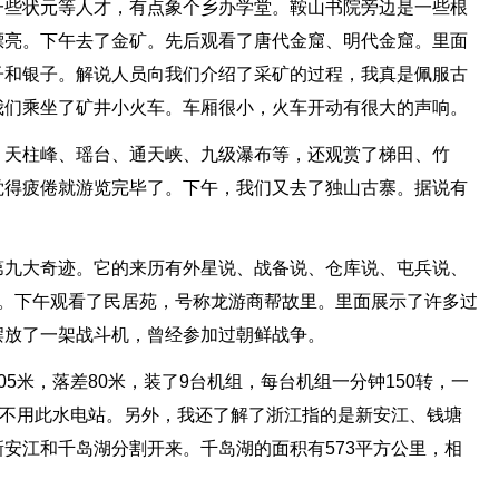
一些状元等人才，有点象个乡办学堂。鞍山书院旁边是一些根
漂亮。下午去了金矿。先后观看了唐代金窟、明代金窟。里面
子和银子。解说人员向我们介绍了采矿的过程，我真是佩服古
我们乘坐了矿井小火车。车厢很小，火车开动有很大的声响。
、天柱峰、瑶台、通天峡、九级瀑布等，还观赏了梯田、竹
觉得疲倦就游览完毕了。下午，我们又去了独山古寨。据说有
第九大奇迹。它的来历有外星说、战备说、仓库说、屯兵说、
谜。下午观看了民居苑，号称龙游商帮故里。里面展示了许多过
摆放了一架战斗机，曾经参加过朝鲜战争。
5米，落差80米，装了9台机组，每台机组一分钟150转，一
本不用此水电站。另外，我还了解了浙江指的是新安江、钱塘
安江和千岛湖分割开来。千岛湖的面积有573平方公里，相