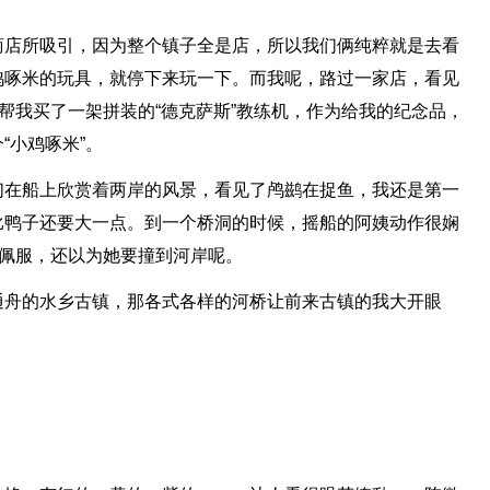
商店所吸引，因为整个镇子全是店，所以我们俩纯粹就是去看
鸡啄米的玩具，就停下来玩一下。而我呢，路过一家店，看见
姨帮我买了一架拼装的“德克萨斯”教练机，作为给我的纪念品，
“小鸡啄米”。
们在船上欣赏着两岸的风景，看见了鸬鹚在捉鱼，我还是第一
比鸭子还要大一点。到一个桥洞的时候，摇船的阿姨动作很娴
很佩服，还以为她要撞到河岸呢。
通舟的水乡古镇，那各式各样的河桥让前来古镇的我大开眼
。