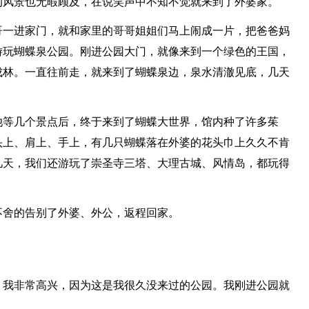
的风景也无暇顾及，在说笑声中不知不觉就来到了外婆家。
哥一进家门，就和家里的哥哥姐姐们马上闹成一片，把爸爸妈
游玩蝴蝶泉公园。刚进公园大门，就像来到一个绿色的王国，
成林。一直往前走，就来到了蝴蝶泉边，泉水清澈见底，几天
池等几个景点后，终于来到了蝴蝶大世界，馆内种了许多茱
头上、肩上、手上，有几只蝴蝶落在外婆的花头巾上久久不肯
几天，我们还游玩了崇圣寺三塔、大理古城、风情岛，都玩得
不舍的告别了外婆、外公，返程回家。
。我非常高兴，因为这是我很久没来过的公园。我刚进公园就