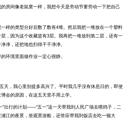
我的房间像老鼠窝一样，我想今天是劳动节要劳动一下把自己
把一样的类型分好后数了数有4堆。然后我把一堆放在一个塑料
一层，因为这个收藏篮有3层。我再把一堆放到第二层，还有一
干净净，还把地也扫得干干净净。
样的环境里面做作业一定心很静。
假五天，我心里别提多高兴了。平时我几乎没有休息日的，即使
世博会的原因，在这五天里不用上学。
一”出行的计划——“五一”这一天带我到人民广场去喂鸽子，二
黄浦江的夜景，坐观景游船，还答应带我到饭店去吃一顿大