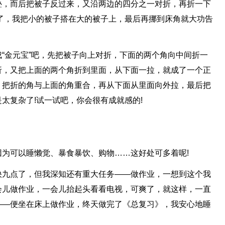
叠，而后把被子反过来，又沿两边的四分之一对折，再折一下
了，我把小的被子搭在大的被子上，最后再挪到床角就大功告
“金元宝”吧，先把被子向上对折，下面的两个角向中间折一
折，又把上面的两个角折到里面，从下面一拉，就成了一个正
，把折的角与上面的角重合，再从下面从里面向外拉，最后把
太复杂了!试一试吧，你会很有成就感的!
为可以睡懒觉、暴食暴饮、购物……这好处可多着呢!
快九点了，但我深知还有重大任务——做作业，一想到这个我
会儿做作业，一会儿抬起头看看电视，可爽了，就这样，一直
——便坐在床上做作业，终天做完了《总复习》，我安心地睡