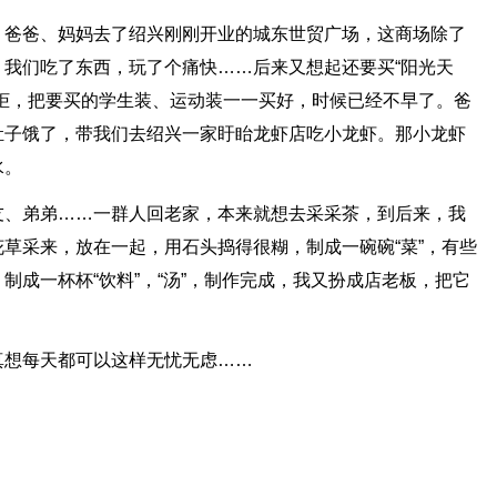
、爸爸、妈妈去了绍兴刚刚开业的城东世贸广场，这商场除了
我们吃了东西，玩了个痛快……后来又想起还要买“阳光天
柜，把要买的学生装、运动装一一买好，时候已经不早了。爸
肚子饿了，带我们去绍兴一家盱眙龙虾店吃小龙虾。那小龙虾
水。
友、弟弟……一群人回老家，本来就想去采采茶，到后来，我
草采来，放在一起，用石头捣得很糊，制成一碗碗“菜”，有些
制成一杯杯“饮料”，“汤”，制作完成，我又扮成店老板，把它
真想每天都可以这样无忧无虑……
。