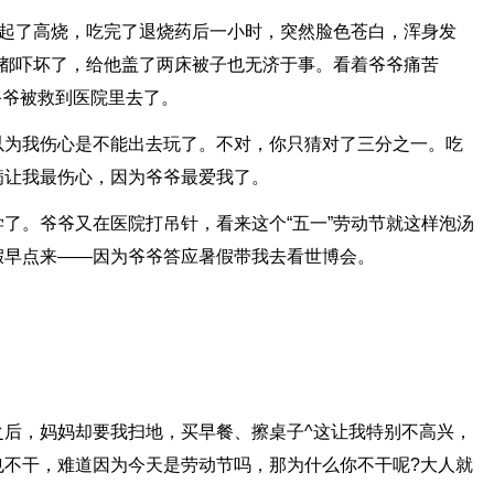
发起了高烧，吃完了退烧药后一小时，突然脸色苍白，浑身发
人都吓坏了，给他盖了两床被子也无济于事。看着爷爷痛苦
爷爷被救到医院里去了。
以为我伤心是不能出去玩了。不对，你只猜对了三分之一。吃
病让我最伤心，因为爷爷最爱我了。
了。爷爷又在医院打吊针，看来这个“五一”劳动节就这样泡汤
假早点来——因为爷爷答应暑假带我去看世博会。
之后，妈妈却要我扫地，买早餐、擦桌子^这让我特别不高兴，
也不干，难道因为今天是劳动节吗，那为什么你不干呢?大人就