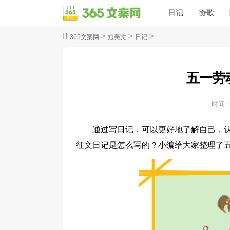
日记
赞歌
>
>
>
365文案网
短美文
日记
五一劳
时间
通过写日记，可以更好地了解自己，
征文日记是怎么写的？小编给大家整理了