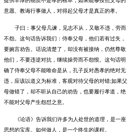
提供丰厚的物质不是孝的根本，如果能够按照父母的
意愿、教诲行事做人，对得起父母才是真正的孝。
子曰：事父母几谏，见志不从，又敬不违，劳而
不怨。这句话告诉我们：侍奉父母，他们若有过失，
要婉言劝告。话说清楚了，却没有被接纳，仍然尊敬
他们，不要违逆对抗，继续操劳而不怨恨。这句话明
确了侍奉父母不能唯命是从，孔子反对愚孝的绝对无
违，应该以道义为标准，客观对待父母的对错;如果父
母做错了，却不听从自己的劝告，也要履行孝道，绝
不能对父母产生怨怼之意。
《论语》告诉我们许多为人处世的道理，是一座
思想的宝库。如何做人，是一个终生的课程。