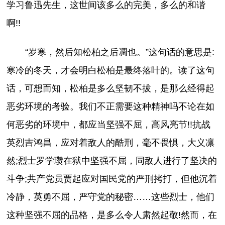
学习鲁迅先生，这世间该多么的完美，多么的和谐
啊!!
“岁寒，然后知松柏之后凋也。”这句话的意思是:
寒冷的冬天，才会明白松柏是最终落叶的。读了这句
话，可想而知，松柏是多么坚韧不拔，是那么经得起
恶劣环境的考验。我们不正需要这种精神吗不论在如
何恶劣的环境中，都应当坚强不屈，高风亮节!!抗战
英烈吉鸿昌，应对着敌人的酷刑，毫不畏惧，大义凛
然;烈士罗学瓒在狱中坚强不屈，同敌人进行了坚决的
斗争;共产党员贾起应对国民党的严刑拷打，但他沉着
冷静，英勇不屈，严守党的秘密……这些烈士，他们
这种坚强不屈的品格，是多么令人肃然起敬!然而，在