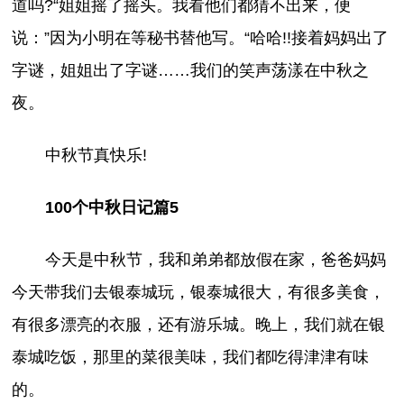
道吗?“姐姐摇了摇头。我看他们都猜不出来，便
说：”因为小明在等秘书替他写。“哈哈!!接着妈妈出了
字谜，姐姐出了字谜……我们的笑声荡漾在中秋之
夜。
中秋节真快乐!
100个中秋日记篇5
今天是中秋节，我和弟弟都放假在家，爸爸妈妈
今天带我们去银泰城玩，银泰城很大，有很多美食，
有很多漂亮的衣服，还有游乐城。晚上，我们就在银
泰城吃饭，那里的菜很美味，我们都吃得津津有味
的。