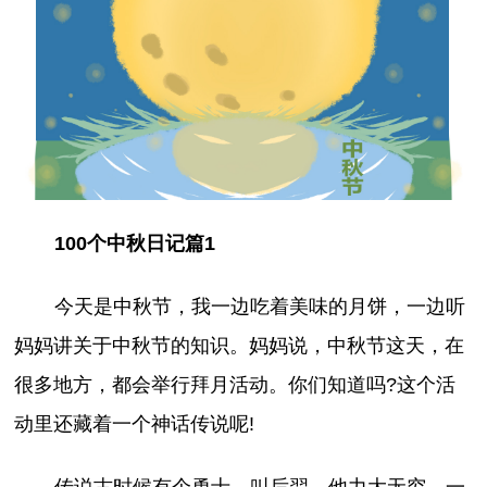
100个中秋日记篇1
今天是中秋节，我一边吃着美味的月饼，一边听
妈妈讲关于中秋节的知识。妈妈说，中秋节这天，在
很多地方，都会举行拜月活动。你们知道吗?这个活
动里还藏着一个神话传说呢!