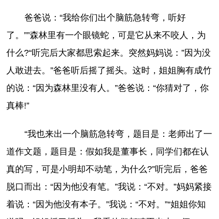
爸爸说：“我给你们出个脑筋急转弯，听好
了。””森林里有一个眼镜蛇，可是它从来不咬人，为
什么?“听完后大家都思索起来。突然妈妈说：”因为没
人敢进去。”爸爸听后摇了摇头。这时，姐姐胸有成竹
的说：“因为森林里没有人。”爸爸说：“你猜对了，你
真棒!”
“我也来出一个脑筋急转弯，题目是：老师出了一
道作文题，题目是：假如我是董事长，同学们都在认
真的写，可是小明却不动笔，为什么?”听完后，爸爸
脱口而出：“因为他没有笔。”我说：“不对。”妈妈紧接
着说：“因为他没有本子。”我说：“不对。”“姐姐你知