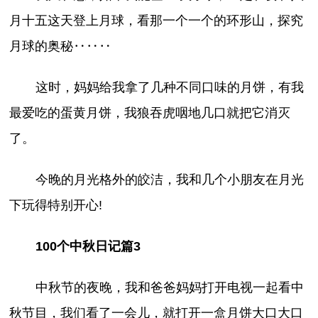
月十五这天登上月球，看那一个一个的环形山，探究
月球的奥秘‥‥‥
这时，妈妈给我拿了几种不同口味的月饼，有我
最爱吃的蛋黄月饼，我狼吞虎咽地几口就把它消灭
了。
今晚的月光格外的皎洁，我和几个小朋友在月光
下玩得特别开心!
100个中秋日记篇3
中秋节的夜晚，我和爸爸妈妈打开电视一起看中
秋节目，我们看了一会儿，就打开一盒月饼大口大口