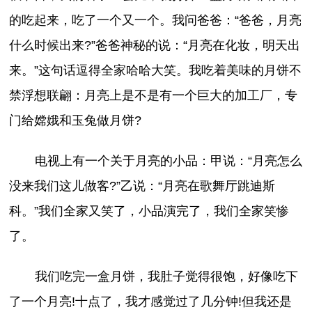
的吃起来，吃了一个又一个。我问爸爸：“爸爸，月亮
什么时候出来?”爸爸神秘的说：“月亮在化妆，明天出
来。”这句话逗得全家哈哈大笑。我吃着美味的月饼不
禁浮想联翩：月亮上是不是有一个巨大的加工厂，专
门给嫦娥和玉兔做月饼?
电视上有一个关于月亮的小品：甲说：“月亮怎么
没来我们这儿做客?”乙说：“月亮在歌舞厅跳迪斯
科。”我们全家又笑了，小品演完了，我们全家笑惨
了。
我们吃完一盒月饼，我肚子觉得很饱，好像吃下
了一个月亮!十点了，我才感觉过了几分钟!但我还是