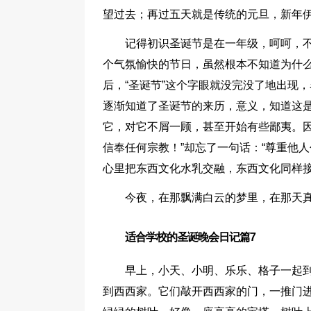
望过去；再过五天就是传统的元旦，新年
记得初识圣诞节是在一年级，呵呵，
个气氛愉快的节日，虽然根本不知道为什
后，“圣诞节”这个字眼就没完没了地出现
逐渐知道了圣诞节的来历，意义，知道这
它，对它不屑一顾，甚至开始有些鄙夷。因
信奉任何宗教！”却忘了一句话：“尊重他
心里把东西文化水乳交融，东西文化同样
今夜，在那飘满白云的梦里，在那天
适合学校的圣诞晚会日记篇7
早上，小天、小明、乐乐、格子一起
到西西家。它们敲开西西家的门，一推门进