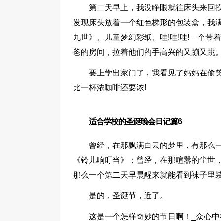
第二天早上，我没睁眼就往床头来回
发现床头放着一个红色梯形的包装盒，我满
九世》、儿童梦幻彩纸、哇!哇!哇!一个带着
爸的房间，拉着他们的手高兴的又蹦又跳
要上学出家门了，我看见了妈妈在偷
比一杯浓咖啡还要浓!
适合学校的圣诞晚会日记篇6
曾经，在那飘满白云的梦里，有那么
《铃儿响叮当》；曾经，在那喧嚣的尘世，
那么一个第二天早晨醒来就能看到袜子里
是的，圣诞节，近了。
这是一个怎样奇妙的节日啊！_众心