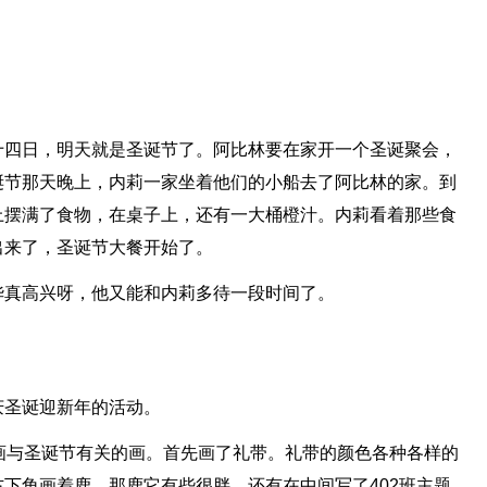
十四日，明天就是圣诞节了。阿比林要在家开一个圣诞聚会，
诞节那天晚上，内莉一家坐着他们的小船去了阿比林的家。到
上摆满了食物，在桌子上，还有一大桶橙汁。内莉看着那些食
出来了，圣诞节大餐开始了。
华真高兴呀，他又能和内莉多待一段时间了。
庆圣诞迎新年的活动。
画与圣诞节有关的画。首先画了礼带。礼带的颜色各种各样的
下角画着鹿，那鹿它有些很胖，还有在中间写了402班主题