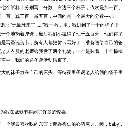
在七个纸杯上分别写上分数，左边三个杯子，依次是加一百、
一百、减三百、减五百，中间的是一个最大的分数----加一
“无敌球来了......”我一扔，哇，我扔到了一千的杯子里，
接一个地扔着弹珠，最后我们小组得了七千五百分，他们得了
动是写圣诞贺卡，所有人都把贺卡写好了，准备送给自己的爸
诞老人衣服的老师给我发了两个礼物，一个是装着二十个棒棒
笑声中，我们的迎圣诞活动结束了。
大大的袜子放在自己的床头，等待夜里圣诞老人给我的袋子里
应为我在圣诞节得到了许多的惊喜。
一个我最喜欢吃的东西：椰香杏仁脆心巧克力。噢，baby，