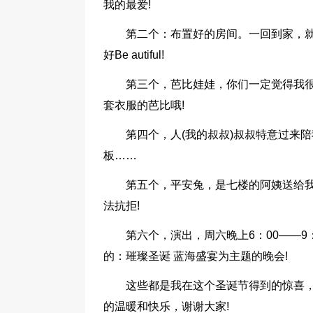
我的最爱!
第二个：布置好的房间。一回到家，
好Be autiful!
第三个，芭比娃娃，你们一定觉得我很幼
套衣服的芭比哦!
第四个，人(我的叔叔)叔叔特意过来
板……
第五个，平安兔，是七楼的阿姨送给
法抗拒!
第六个，演出，周六晚上6：00——9
的：璀璨圣诞 蓝海盛宴为主题的晚会!
这些都是我在这个圣诞节得到的惊喜
的温暖和快乐，谢谢大家!