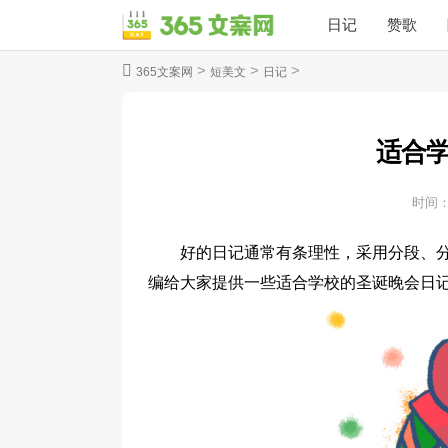
日记
赞歌
>
>
>
365文案网
短美文
日记
适合
时间
好的日记通常有条理性，采用分段、
编给大家提供一些适合学校的圣诞晚会日