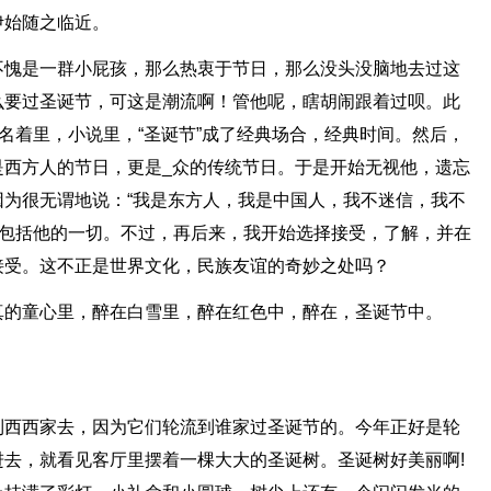
伊始随之临近。
不愧是一群小屁孩，那么热衷于节日，那么没头没脑地去过这
么要过圣诞节，可这是潮流啊！管他呢，瞎胡闹跟着过呗。此
，名着里，小说里，“圣诞节”成了经典场合，经典时间。然后，
是西方人的节日，更是_众的传统节日。于是开始无视他，遗忘
为很无谓地说：“我是东方人，我是中国人，我不迷信，我不
人包括他的一切。不过，再后来，我开始选择接受，了解，并在
接受。这不正是世界文化，民族友谊的奇妙之处吗？
真的童心里，醉在白雪里，醉在红色中，醉在，圣诞节中。
到西西家去，因为它们轮流到谁家过圣诞节的。今年正好是轮
去，就看见客厅里摆着一棵大大的圣诞树。圣诞树好美丽啊!