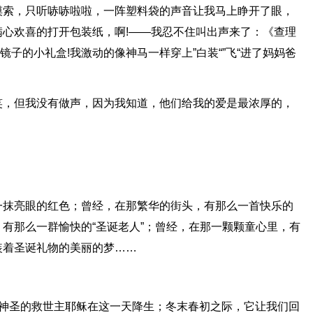
摸索，只听哧哧啦啦，一阵塑料袋的声音让我马上睁开了眼，
心欢喜的打开包装纸，啊!——我忍不住叫出声来了：《查理
镜子的小礼盒!我激动的像神马一样穿上”白装“”飞“进了妈妈爸
。
笑，但我没有做声，因为我知道，他们给我的爱是最浓厚的，
一抹亮眼的红色；曾经，在那繁华的街头，有那么一首快乐的
有那么一群愉快的“圣诞老人”；曾经，在那一颗颗童心里，有
装着圣诞礼物的美丽的梦……
中神圣的救世主耶稣在这一天降生；冬末春初之际，它让我们回