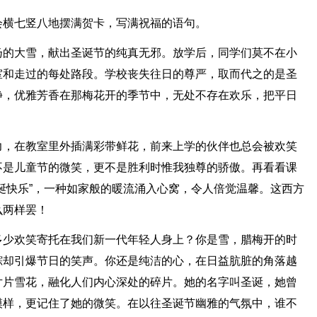
会横七竖八地摆满贺卡，写满祝福的语句。
扬的大雪，献出圣诞节的纯真无邪。放学后，同学们莫不在小
室和走过的每处路段。学校丧失往日的尊严，取而代之的是圣
静，优雅芳香在那梅花开的季节中，无处不存在欢乐，把平日
力，在教室里外插满彩带鲜花，前来上学的伙伴也总会被欢笑
不是儿童节的微笑，更不是胜利时惟我独尊的骄傲。再看看课
诞快乐”，一种如家般的暖流涌入心窝，令人倍觉温馨。这西方
么两样罢！
多少欢笑寄托在我们新一代年轻人身上？你是雪，腊梅开的时
踪却引爆节日的笑声。你还是纯洁的心，在日益肮脏的角落越
片片雪花，融化人们内心深处的碎片。她的名字叫圣诞，她曾
模样，更记住了她的微笑。在以往圣诞节幽雅的气氛中，谁不