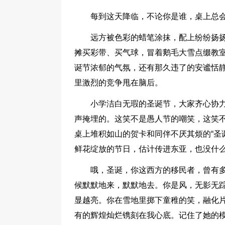
每到这天降临，不论你是谁，桌上总
远方被色彩的蜡笔涂抹，配上纷纷扬
摊买彩带、买气球，冒着鹅毛大雪点缀教
诞节浓郁的气氛，还有那久违了的安谧恬
里激烈的竞争甩在脑后。
小学洁白无瑕的圣诞节，大家齐心协
声掩埋的。这笑不是愚人节的嘲笑，这笑
桌上堆积如山的贺卡和同伴不厌其烦的“圣
鲜花绽放的节日，估计传进东亚，也没什
哦，圣诞，你这西方的移民者，曾有
候默默地来，默默地去。你是风，无影无
显越亮。你在雪地里掷下童稚的笑，融化
有的辉煌灿烂镌刻在我心底。记住了她的