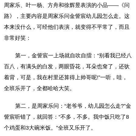
周家乐、叶一杨、方舟和徐辉昱表演的小品——《问
路》，主要内容是周家乐问金訾宸幼儿园怎么走。这
本来没什么，可经他们表演，就变得不平常了，而且
非常好笑：
第一，金訾宸一上场就自吹自擂：“别看我已经八
百八，有满头的白发，两眼昏花，耳朵也耷了，还驮
着背，可是，我在村里还算得上帅哥呢!”一听，哇，
全班乐开了，全都哈哈大笑。
第二，是周家乐问：“老爷爷，幼儿园怎么走?”金
訾宸听错了，就回答：“不多，不多。我中饭只吃了8
个鸡蛋和3大碗米饭。”全班又乐开了。