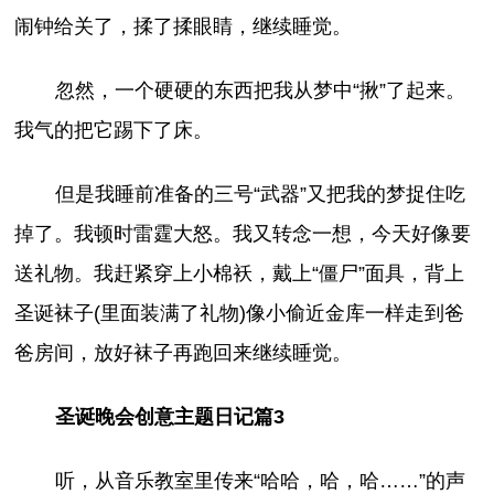
闹钟给关了，揉了揉眼睛，继续睡觉。
忽然，一个硬硬的东西把我从梦中“揪”了起来。
我气的把它踢下了床。
但是我睡前准备的三号“武器”又把我的梦捉住吃
掉了。我顿时雷霆大怒。我又转念一想，今天好像要
送礼物。我赶紧穿上小棉袄，戴上“僵尸”面具，背上
圣诞袜子(里面装满了礼物)像小偷近金库一样走到爸
爸房间，放好袜子再跑回来继续睡觉。
圣诞晚会创意主题日记篇3
听，从音乐教室里传来“哈哈，哈，哈……”的声