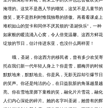
里外插满彩带鲜花，前来上学的伙伴也总会被欢笑声
掩埋的。这笑不是愚人节的嘲笑，这笑不是儿童节的
微笑，更不是胜利时惟我独尊的骄傲。再看看课桌上
堆积如山的贺卡和同伴不厌其烦的“圣诞快乐”，一种
如家般的暖流涌入心窝，令人倍觉温馨。这西方鲜花
绽放的节日，估计传进东亚，也没什么两样罢！
哦，圣诞，你这西方的移民者，曾有多少欢笑寄
托在我们新一代年轻人身上？你是雪，腊梅开的时候
默默地来，默默地去。你是风，无影无踪却引爆节日
的笑声。你还是纯洁的心，在日益肮脏的角落越显越
亮。你在雪地里掷下童稚的笑，融化片片雪花，融化
人们内心深处的碎片。她的名字叫圣诞，她曾有的辉