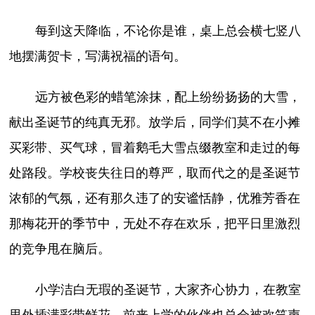
每到这天降临，不论你是谁，桌上总会横七竖八
地摆满贺卡，写满祝福的语句。
远方被色彩的蜡笔涂抹，配上纷纷扬扬的大雪，
献出圣诞节的纯真无邪。放学后，同学们莫不在小摊
买彩带、买气球，冒着鹅毛大雪点缀教室和走过的每
处路段。学校丧失往日的尊严，取而代之的是圣诞节
浓郁的气氛，还有那久违了的安谧恬静，优雅芳香在
那梅花开的季节中，无处不存在欢乐，把平日里激烈
的竞争甩在脑后。
小学洁白无瑕的圣诞节，大家齐心协力，在教室